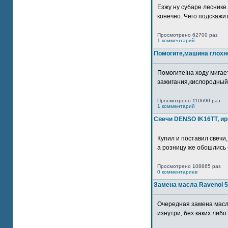
Езжу ну субаре леснике.
конечно. Чего подскажите
Просмотрено 62700 раз
1 комментарий
Помогите,машина глохн
Помогите!на ходу мигае
зажигания,кислородный
Просмотрено 110690 раз
1 комментарий
Свечи DENSO IK16TT, и
Купил и поставил свечи,
а розницу же обошлись б
Просмотрено 108865 раз
0 комментариев
Замена масла Ravenol 5
Очередная замена масл
изнутри, без каких либо 