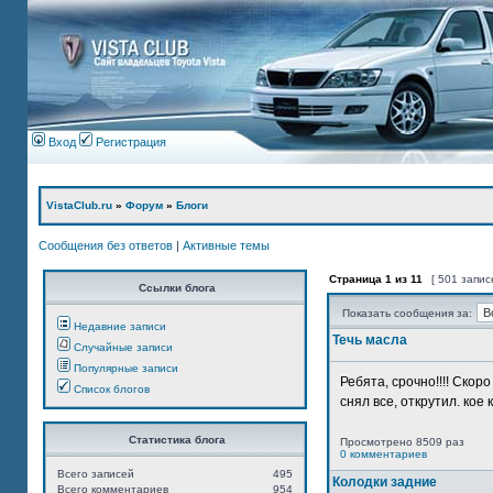
Вход
Регистрация
VistaClub.ru
»
Форум
»
Блоги
Сообщения без ответов
|
Активные темы
Страница
1
из
11
[ 501 запис
Ссылки блога
Показать сообщения за:
Недавние записи
Течь масла
Случайные записи
Популярные записи
Ребята, срочно!!!! Ско
Список блогов
снял все, открутил. кое 
Статистика блога
Просмотрено 8509 раз
0 комментариев
Всего записей
495
Колодки задние
Всего комментариев
954