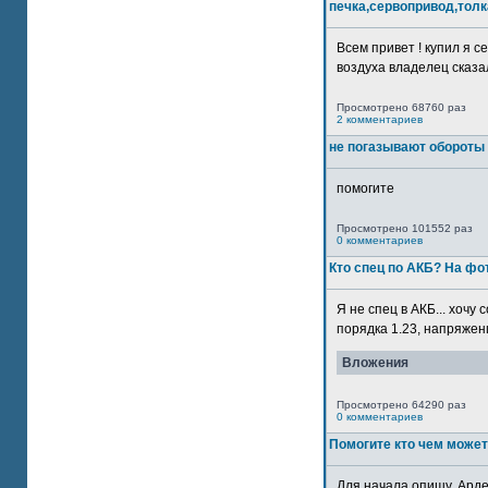
печка,сервопривод,толк
Всем привет ! купил я 
воздуха владелец сказал
Просмотрено 68760 раз
2 комментариев
не погазывают обороты 
помогите
Просмотрено 101552 раз
0 комментариев
Кто спец по АКБ? На ф
Я не спец в АКБ... хочу
порядка 1.23, напряжение
Вложения
Просмотрено 64290 раз
0 комментариев
Помогите кто чем может
Для начала опишу. Арде