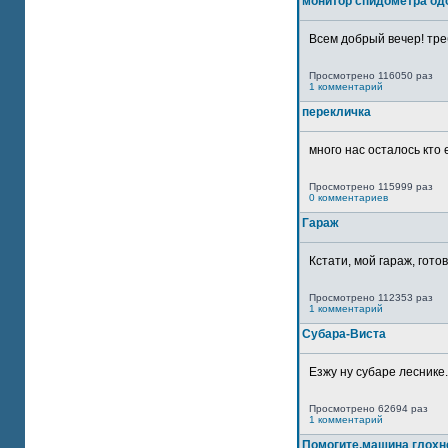
монитор спидометра од
Всем добрый вечер! тре
Просмотрено 116050 раз
1 комментарий
перекличка
много нас осталось кто 
Просмотрено 115999 раз
0 комментариев
Гараж
Кстати, мой гараж, гото
Просмотрено 112353 раз
1 комментарий
Субара-Виста
Езжу ну субаре леснике.
Просмотрено 62694 раз
1 комментарий
Помогите,машина глохн