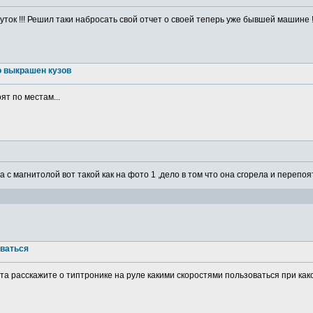
ток !!! Решил таки набросать свой отчет о своей теперь уже бывшей машине ! 
о выкрашен кузов
ят по местам...
а с магнитолой вот такой как на фото 1 ,дело в том что она сгорела и перепоя
оваться
а расскажите о типтронике на руле какими скоростями пользоваться при какой