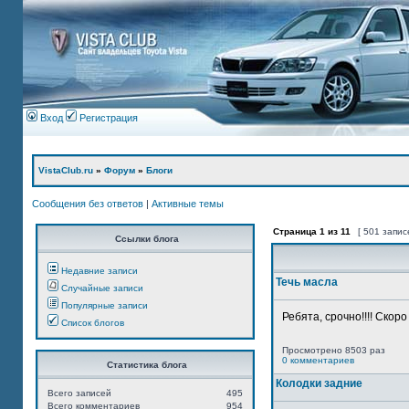
Вход
Регистрация
VistaClub.ru
»
Форум
»
Блоги
Сообщения без ответов
|
Активные темы
Страница
1
из
11
[ 501 запис
Ссылки блога
Недавние записи
Течь масла
Случайные записи
Популярные записи
Ребята, срочно!!!! Скор
Список блогов
Просмотрено 8503 раз
0 комментариев
Статистика блога
Колодки задние
Всего записей
495
Всего комментариев
954