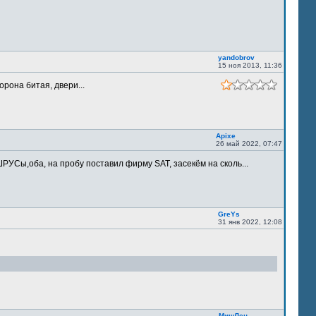
yandobrov
15 ноя 2013, 11:36
орона битая, двери...
Apixe
26 май 2022, 07:47
РУСы,оба, на пробу поставил фирму SAT, засекём на сколь...
GreYs
31 янв 2022, 12:08
МишЛен