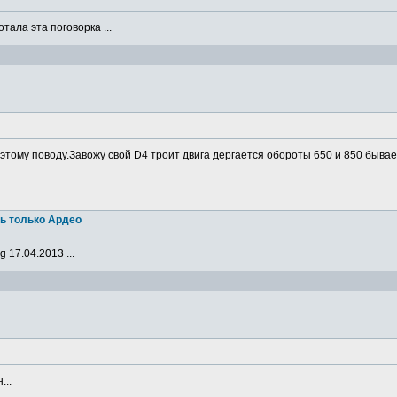
ала эта поговорка ...
о этому поводу.Завожу свой D4 троит двига дергается обороты 650 и 850 бывае
ь только Ардео
 17.04.2013 ...
...