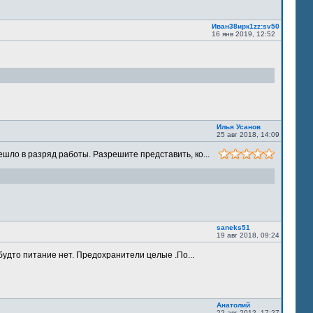
Иван38ирк1zz:sv50
16 янв 2019, 12:52
Илья Усанов
25 авг 2018, 14:09
шло в разряд работы. Разрешите представить, ко...
saneks51
19 авг 2018, 09:24
будто питание нет. Предохранители целые .По...
Анатолий
22 авг 2012, 17:27