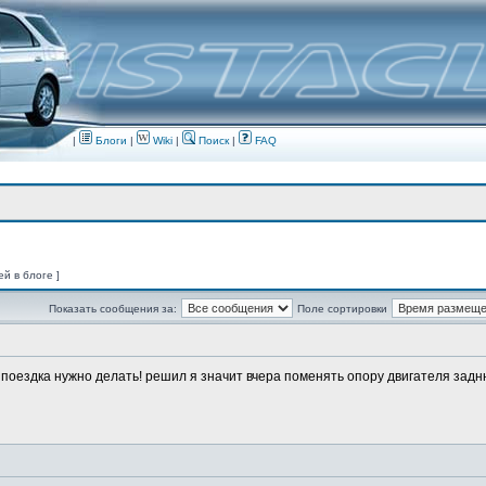
|
Блоги
|
Wiki
|
Поиск
|
FAQ
ей в блоге ]
Показать сообщения за:
Поле сортировки
о поездка нужно делать! решил я значит вчера поменять опору двигателя заднюю