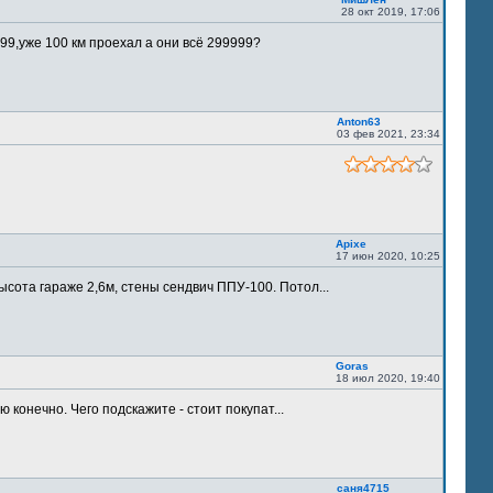
28 окт 2019, 17:06
9,уже 100 км проехал а они всё 299999?
Anton63
03 фев 2021, 23:34
Apixe
17 июн 2020, 10:25
ысота гараже 2,6м, стены сендвич ППУ-100. Потол...
Goras
18 июл 2020, 19:40
 конечно. Чего подскажите - стоит покупат...
саня4715