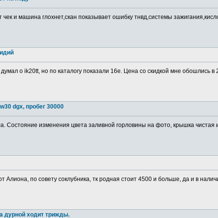
т чек и машина глохнет,скан показывает ошибку тнвд,системы зажигания,кис
ридий
 думал о ik20tt, но по каталогу показали 16е. Цена со скидкой мне обошлись в
w30 dgx, пробег 30000
. Состояние изменения цвета заливной горловины на фото, крышка чистая изн
от Алиона, по совету соклубника, тк родная стоит 4500 и больше, да и в налич
а дурной ходит трижды.