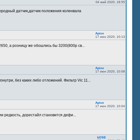
04 май 2020, 18:55
лородный датчик,датчик положения коленвала
Apixe
17 июн 2020, 10:13
 2650, а розницу же обошлись бы 3200(800р св...
Apixe
17 июн 2020, 10:08
утри, без каких либо отложений. Фильтр Vic 11...
Apixe
17 июн 2020, 10:04
ии редкость, дорестайл становится дефи...
bOSE