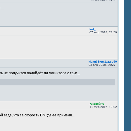
...
kot_
07 мар 2018, 23:59
Иван38ирк1zz:sv50
03 апр 2018, 20:27
ть не получится подойдёт ли магнитола с таки...
Андрей %
11 фев 2016, 13:02
 езде, что за скорость DM где её применя...