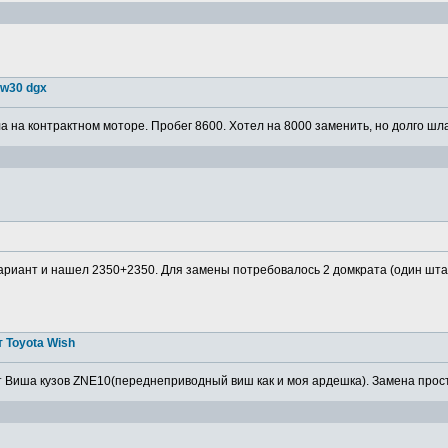
5w30 dgx
 на контрактном моторе. Пробег 8600. Хотел на 8000 заменить, но долго шла
ариант и нашел 2350+2350. Для замены потребовалось 2 домкрата (один штатн
 Toyota Wish
 Виша кузов ZNE10(переднеприводный виш как и моя ардешка). Замена просто,