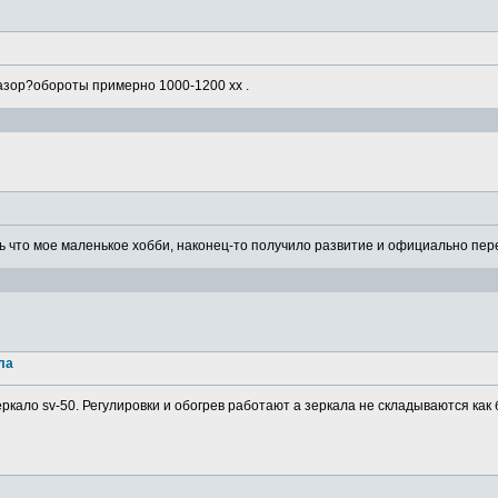
азор?обороты примерно 1000-1200 хх .
 что мое маленькое хобби, наконец-то получило развитие и официально пере
ла
ркало sv-50. Регулировки и обогрев работают а зеркала не складываются как 