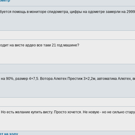
ометр
буется помощь в мониторе спидометра, цифры на одометре замерли на 29999
ездит на висте ардео все таки 21 год машине?
в на 90%, размер 4×7,5. Вотора Алютех Престиж 3×2,2м, автоматика Алютех, в
 Но есть желание купить висту. Просто хочется. Не новую - но не сильно старую
ет на ходу