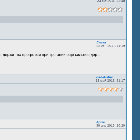
23 окт 2011, 22:48
Слака
08 сен 2017, 11:19
т держит на прогретом при трогании еще сильнее дер...
vlad-&-slav
12 май 2013, 21:17
Apixe
30 апр 2019, 16:20