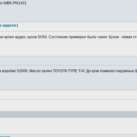
ие NIBK PN1431
а ардехи:)
ре купил ардео, кузов SV50. Состояние примерно было такое: Кузов - левая ст
а коробке 52000. Масло залил TOYOTA TYPE T-IV. До кучи поменял наружные Ш