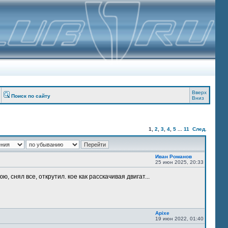
Вверх
Поиск по сайту
Вниз
1
,
2
,
3
,
4
,
5
...
11
След.
Иван Романов
25 июн 2025, 20:33
, снял все, открутил. кое как расскачивая двигат...
Apixe
19 июн 2022, 01:40