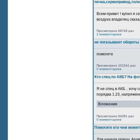
печка,сервопривод,толк
Всем привет ! купил я 
воздуха владелец сказал
Просмотрено 68749 раз
2 комментариев
не погазывают обороты 
помогите
Просмотрено 101541 раз
0 комментариев
Кто спец по АКБ? На ф
Я не спец в АКБ... хочу
порядка 1.23, напряжение
Вложения
Просмотрено 64281 раз
0 комментариев
Помогите кто чем может
Для начала опишу. Арде