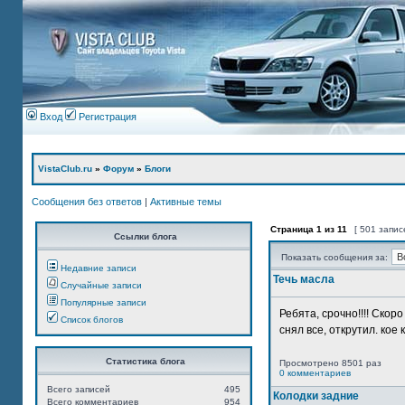
Вход
Регистрация
VistaClub.ru
»
Форум
»
Блоги
Сообщения без ответов
|
Активные темы
Страница
1
из
11
[ 501 запис
Ссылки блога
Показать сообщения за:
Недавние записи
Течь масла
Случайные записи
Популярные записи
Ребята, срочно!!!! Ско
Список блогов
снял все, открутил. кое 
Статистика блога
Просмотрено 8501 раз
0 комментариев
Всего записей
495
Колодки задние
Всего комментариев
954