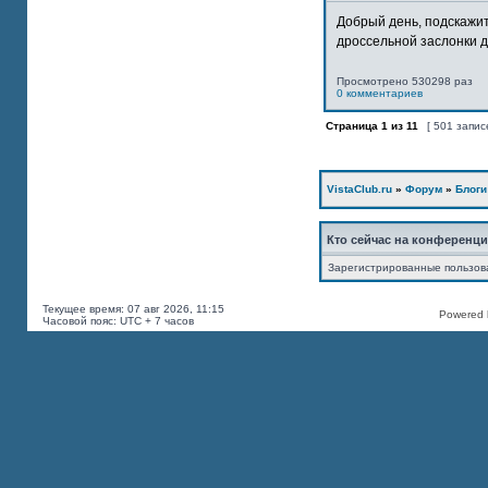
Добрый день, подскажит
дроссельной заслонки дв
Просмотрено 530298 раз
0 комментариев
Страница
1
из
11
[ 501 запис
VistaClub.ru
»
Форум
»
Блоги
Кто сейчас на конференц
Зарегистрированные пользов
Текущее время: 07 авг 2026, 11:15
Powered b
Часовой пояс: UTC + 7 часов