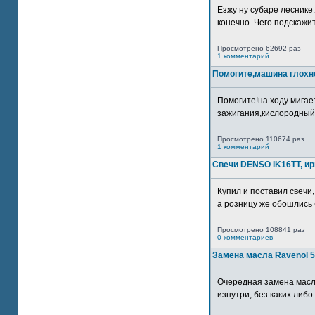
Езжу ну субаре леснике.
конечно. Чего подскажите
Просмотрено 62692 раз
1 комментарий
Помогите,машина глохн
Помогите!на ходу мигае
зажигания,кислородный
Просмотрено 110674 раз
1 комментарий
Свечи DENSO IK16TT, и
Купил и поставил свечи,
а розницу же обошлись б
Просмотрено 108841 раз
0 комментариев
Замена масла Ravenol 5
Очередная замена масл
изнутри, без каких либо 