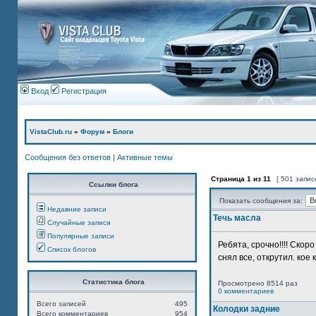
Вход
Регистрация
VistaClub.ru
»
Форум
»
Блоги
Сообщения без ответов
|
Активные темы
Страница
1
из
11
[ 501 запис
Ссылки блога
Показать сообщения за:
Недавние записи
Течь масла
Случайные записи
Популярные записи
Ребята, срочно!!!! Ско
Список блогов
снял все, открутил. кое 
Статистика блога
Просмотрено 8514 раз
0 комментариев
Всего записей
495
Колодки задние
Всего комментариев
954