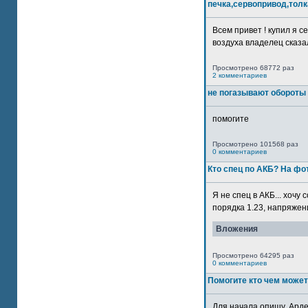
печка,сервопривод,толк
Всем привет ! купил я 
воздуха владелец сказал
Просмотрено 68772 раз
2 комментариев
не погазывают обороты 
помогите
Просмотрено 101568 раз
0 комментариев
Кто спец по АКБ? На ф
Я не спец в АКБ... хочу
порядка 1.23, напряжение
Вложения
Просмотрено 64295 раз
0 комментариев
Помогите кто чем может
Для начала опишу. Арде