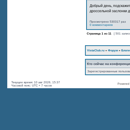
Добрый день, подскажит
дроссельной заслонки дв
Просмотрено 530317 раз
0 комментариев
Страница
1
из
11
[ 501 запис
VistaClub.ru
»
Форум
»
Блоги
Кто сейчас на конференц
Зарегистрированные пользов
Текущее время: 10 авг 2026, 15:37
Powered b
Часовой пояс: UTC + 7 часов