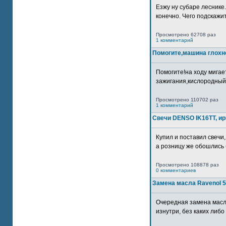
Езжу ну субаре леснике.
конечно. Чего подскажите
Просмотрено 62708 раз
1 комментарий
Помогите,машина глохн
Помогите!на ходу мигае
зажигания,кислородный
Просмотрено 110702 раз
1 комментарий
Свечи DENSO IK16TT, и
Купил и поставил свечи,
а розницу же обошлись б
Просмотрено 108878 раз
0 комментариев
Замена масла Ravenol 5
Очередная замена масл
изнутри, без каких либо 