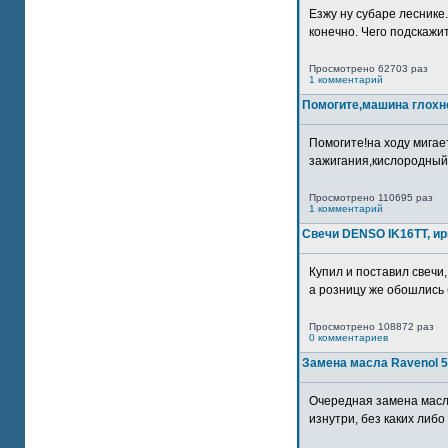
Езжу ну субаре леснике.
конечно. Чего подскажите
Просмотрено 62703 раз
1 комментарий
Помогите,машина глохн
Помогите!на ходу мигае
зажигания,кислородный
Просмотрено 110695 раз
1 комментарий
Свечи DENSO IK16TT, и
Купил и поставил свечи,
а розницу же обошлись б
Просмотрено 108872 раз
0 комментариев
Замена масла Ravenol 5
Очередная замена масл
изнутри, без каких либо 