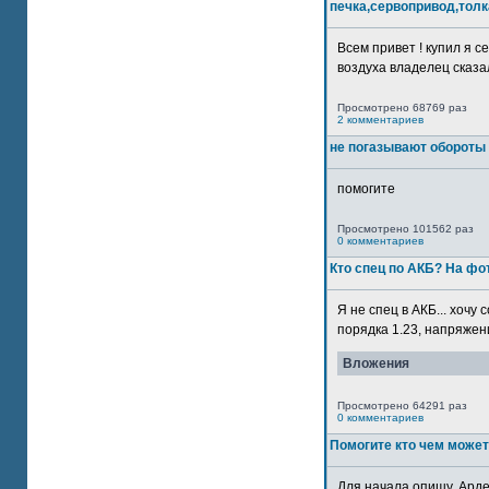
печка,сервопривод,толк
Всем привет ! купил я 
воздуха владелец сказал
Просмотрено 68769 раз
2 комментариев
не погазывают обороты 
помогите
Просмотрено 101562 раз
0 комментариев
Кто спец по АКБ? На ф
Я не спец в АКБ... хочу
порядка 1.23, напряжение
Вложения
Просмотрено 64291 раз
0 комментариев
Помогите кто чем может
Для начала опишу. Арде