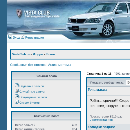
Вход
Регистрация
VistaClub.ru
»
Форум
»
Блоги
Сообщения без ответов
|
Активные темы
Страница
1
из
11
[ 501 запис
Ссылки блога
Показать сообщения за:
Недавние записи
Течь масла
Случайные записи
Популярные записи
Ребята, срочно!!!! Ско
Список блогов
снял все, открутил. кое 
Статистика блога
Просмотрено 8510 раз
0 комментариев
Всего записей
495
Колодки задние
Всего комментариев
954