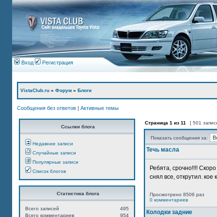
Вход
Регистрация
VistaClub.ru
»
Форум
»
Блоги
Сообщения без ответов
|
Активные темы
Страница
1
из
11
[ 501 запис
Ссылки блога
Показать сообщения за:
Недавние записи
Течь масла
Случайные записи
Популярные записи
Ребята, срочно!!!! Ско
Список блогов
снял все, открутил. кое 
Статистика блога
Просмотрено 8506 раз
0 комментариев
Всего записей
495
Колодки задние
Всего комментариев
954