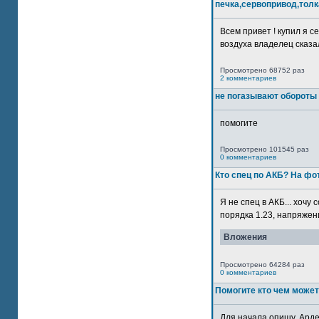
печка,сервопривод,толк
Всем привет ! купил я 
воздуха владелец сказал
Просмотрено 68752 раз
2 комментариев
не погазывают обороты 
помогите
Просмотрено 101545 раз
0 комментариев
Кто спец по АКБ? На ф
Я не спец в АКБ... хочу
порядка 1.23, напряжение
Вложения
Просмотрено 64284 раз
0 комментариев
Помогите кто чем может
Для начала опишу. Арде