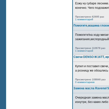
Езжу ну субаре леснике.
конечно. Чего подскажите
Просмотрено 62695 раз
1 комментарий
Помогите,машина глохн
Помогите!на ходу мигае
зажигания,кислородный
Просмотрено 110678 раз
1 комментарий
Свечи DENSO IK16TT, и
Купил и поставил свечи,
а розницу же обошлись б
Просмотрено 108846 раз
0 комментариев
Замена масла Ravenol 5
Очередная замена масл
изнутри, без каких либо 