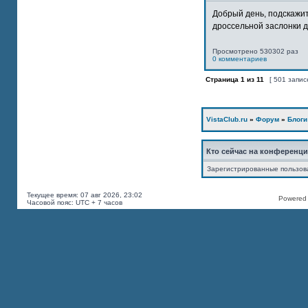
Добрый день, подскажит
дроссельной заслонки дв
Просмотрено 530302 раз
0 комментариев
Страница
1
из
11
[ 501 запис
VistaClub.ru
»
Форум
»
Блоги
Кто сейчас на конференц
Зарегистрированные пользов
Текущее время: 07 авг 2026, 23:02
Powered b
Часовой пояс: UTC + 7 часов