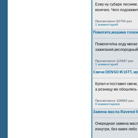
Езжу ну субаре леснике.
конечно. Чего подскажите
Просмотрено 62700 раз
1 комментарий
Помогите,машина глохн
Помогите!на ходу мигае
зажигания,кислородный
Просмотрено 110687 раз
1 комментарий
Свечи DENSO IK16TT, и
Купил и поставил свечи,
а розницу же обошлись б
Просмотрено 108862 раз
0 комментариев
Замена масла Ravenol 5
Очередная замена масл
изнутри, без каких либо 