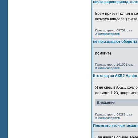
печка,сервопривод,толк
Всем привет ! купил я 
воздуха владелец сказал
Просмотрено 68758 раз
2 комментариев
не погазывают обороты 
помогите
Просмотрено 101551 раз
0 комментариев
Кто спец по АКБ? На ф
Я не спец в АКБ... хочу
порядка 1.23, напряжение
Вложения
Просмотрено 64289 раз
0 комментариев
Помогите кто чем может
Для начала опишу. Арде