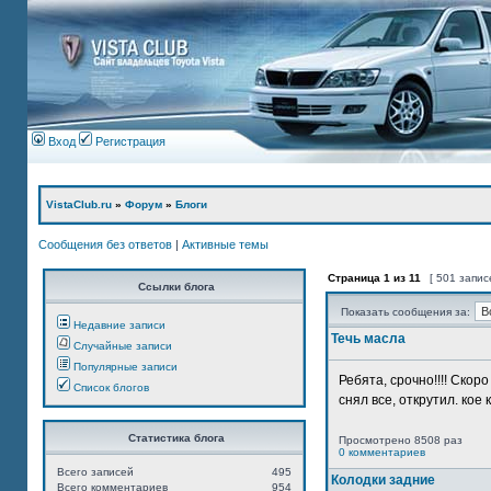
Вход
Регистрация
VistaClub.ru
»
Форум
»
Блоги
Сообщения без ответов
|
Активные темы
Страница
1
из
11
[ 501 запис
Ссылки блога
Показать сообщения за:
Недавние записи
Течь масла
Случайные записи
Популярные записи
Ребята, срочно!!!! Ско
Список блогов
снял все, открутил. кое 
Статистика блога
Просмотрено 8508 раз
0 комментариев
Всего записей
495
Колодки задние
Всего комментариев
954