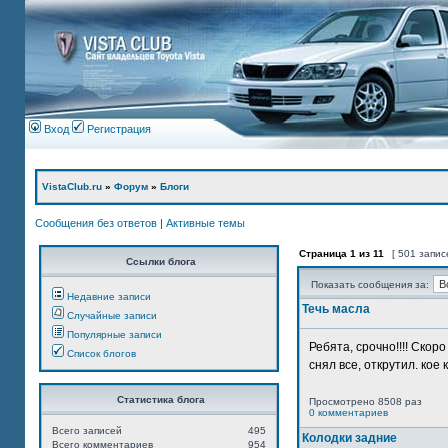
Вход
Регистрация
VistaClub.ru
»
Форум
»
Блоги
Сообщения без ответов
|
Активные темы
Страница
1
из
11
[ 501 запис
Ссылки блога
Показать сообщения за:
Недавние записи
Течь масла
Случайные записи
Популярные записи
Ребята, срочно!!!! Ско
Список блогов
снял все, открутил. кое 
Статистика блога
Просмотрено 8508 раз
0 комментариев
Всего записей
495
Колодки задние
Всего комментариев
954