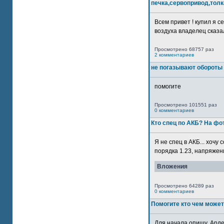
печка,сервопривод,толк
Всем привет ! купил я 
воздуха владелец сказал
Просмотрено 68757 раз
2 комментариев
не погазывают обороты 
помогите
Просмотрено 101551 раз
0 комментариев
Кто спец по АКБ? На ф
Я не спец в АКБ... хочу
порядка 1.23, напряжение
Вложения
Просмотрено 64289 раз
0 комментариев
Помогите кто чем может
Для начала опишу. Арде