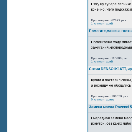
Езжу ну субаре леснике.
конечно. Чего подскажите
Просмотрено 62699 раз
1 комментарий
Помогите,машина глохн
Помогите!на ходу мигае
зажигания,кислородный
Просмотрено 110686 раз
1 комментарий
Свечи DENSO IK16TT, и
Купил и поставил свечи,
а розницу же обошлись б
Просмотрено 108859 раз
0 комментариев
Замена масла Ravenol 5
Очередная замена масл
изнутри, без каких либо 