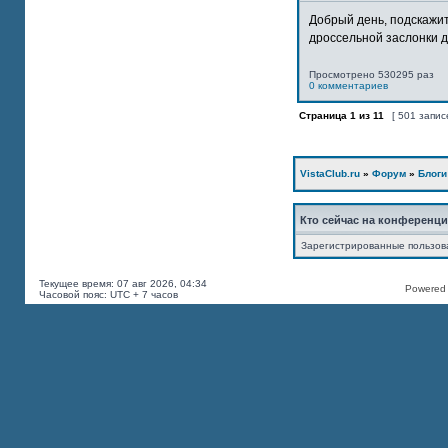
Добрый день, подскажит
дроссельной заслонки дв
Просмотрено 530295 раз
0 комментариев
Страница
1
из
11
[ 501 запис
VistaClub.ru
»
Форум
»
Блоги
Кто сейчас на конференц
Зарегистрированные пользов
Текущее время: 07 авг 2026, 04:34
Powered b
Часовой пояс: UTC + 7 часов