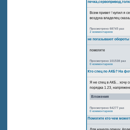
печка,сервопривод,толк
Всем привет ! купил я 
воздуха владелец сказал
Просмотрено 68745 раз
2 комментариев
не погазывают обороты 
помогите
Просмотрено 101538 раз
0 комментариев
Кто спец по АКБ? На ф
Я не спец в АКБ... хочу
порядка 1.23, напряжение
Вложения
Просмотрено 64277 раз
0 комментариев
Помогите кто чем может
Для начала опишу. Арде