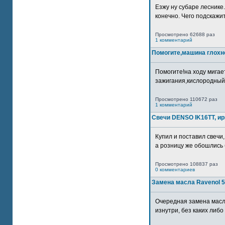
Езжу ну субаре леснике.
конечно. Чего подскажите
Просмотрено 62688 раз
1 комментарий
Помогите,машина глохн
Помогите!на ходу мигае
зажигания,кислородный
Просмотрено 110672 раз
1 комментарий
Свечи DENSO IK16TT, и
Купил и поставил свечи,
а розницу же обошлись б
Просмотрено 108837 раз
0 комментариев
Замена масла Ravenol 5
Очередная замена масл
изнутри, без каких либо 