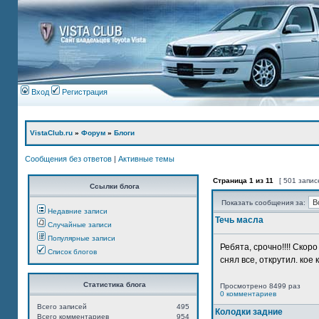
Вход
Регистрация
VistaClub.ru
»
Форум
»
Блоги
Сообщения без ответов
|
Активные темы
Страница
1
из
11
[ 501 запис
Ссылки блога
Показать сообщения за:
Недавние записи
Течь масла
Случайные записи
Популярные записи
Ребята, срочно!!!! Ско
Список блогов
снял все, открутил. кое 
Статистика блога
Просмотрено 8499 раз
0 комментариев
Всего записей
495
Колодки задние
Всего комментариев
954