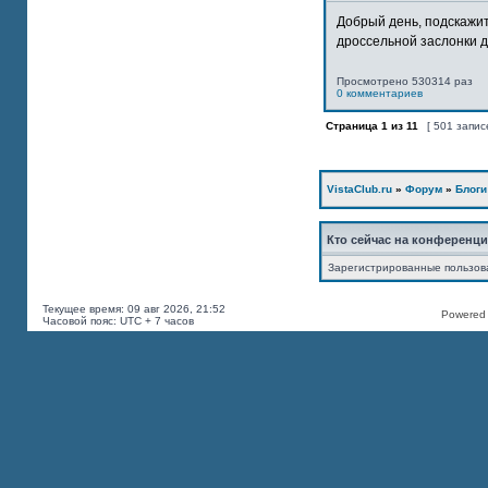
Добрый день, подскажит
дроссельной заслонки дв
Просмотрено 530314 раз
0 комментариев
Страница
1
из
11
[ 501 запис
VistaClub.ru
»
Форум
»
Блоги
Кто сейчас на конференц
Зарегистрированные пользов
Текущее время: 09 авг 2026, 21:52
Powered b
Часовой пояс: UTC + 7 часов