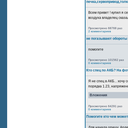
печка,сервопривод,толк
Всем привет ! купил я 
воздуха владелец сказал
Просмотрено 68768 раз
2 комментариев
не погазывают обороты 
помогите
Просмотрено 101562 раз
0 комментариев
Кто спец по АКБ? На ф
Я не спец в АКБ... хочу
порядка 1.23, напряжение
Вложения
Просмотрено 64291 раз
0 комментариев
Помогите кто чем может
Для начала опишу. Арде