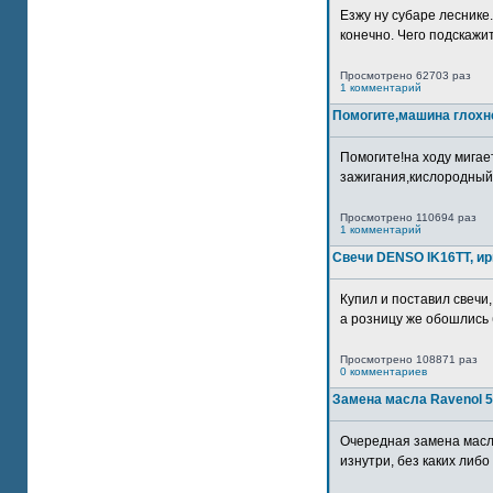
Езжу ну субаре леснике.
конечно. Чего подскажите
Просмотрено 62703 раз
1 комментарий
Помогите,машина глохн
Помогите!на ходу мигае
зажигания,кислородный
Просмотрено 110694 раз
1 комментарий
Свечи DENSO IK16TT, и
Купил и поставил свечи,
а розницу же обошлись б
Просмотрено 108871 раз
0 комментариев
Замена масла Ravenol 5
Очередная замена масл
изнутри, без каких либо 