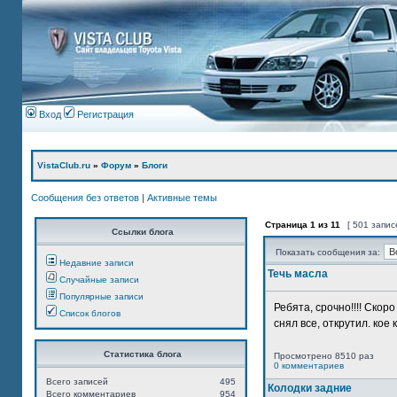
Вход
Регистрация
VistaClub.ru
»
Форум
»
Блоги
Сообщения без ответов
|
Активные темы
Страница
1
из
11
[ 501 запис
Ссылки блога
Показать сообщения за:
Недавние записи
Течь масла
Случайные записи
Популярные записи
Ребята, срочно!!!! Ско
Список блогов
снял все, открутил. кое 
Статистика блога
Просмотрено 8510 раз
0 комментариев
Всего записей
495
Колодки задние
Всего комментариев
954