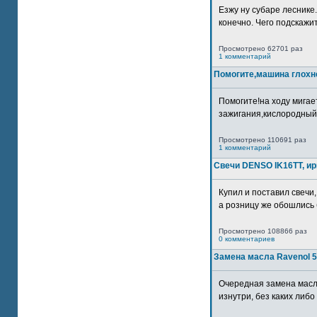
Езжу ну субаре леснике.
конечно. Чего подскажите
Просмотрено 62701 раз
1 комментарий
Помогите,машина глохн
Помогите!на ходу мигае
зажигания,кислородный
Просмотрено 110691 раз
1 комментарий
Свечи DENSO IK16TT, и
Купил и поставил свечи,
а розницу же обошлись б
Просмотрено 108866 раз
0 комментариев
Замена масла Ravenol 5
Очередная замена масл
изнутри, без каких либо 