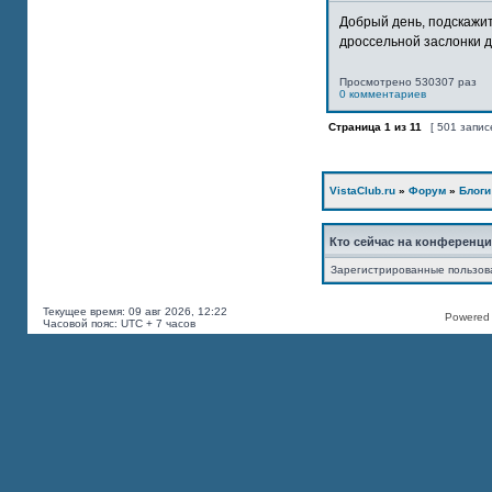
Добрый день, подскажит
дроссельной заслонки дв
Просмотрено 530307 раз
0 комментариев
Страница
1
из
11
[ 501 запис
VistaClub.ru
»
Форум
»
Блоги
Кто сейчас на конференц
Зарегистрированные пользов
Текущее время: 09 авг 2026, 12:22
Powered b
Часовой пояс: UTC + 7 часов