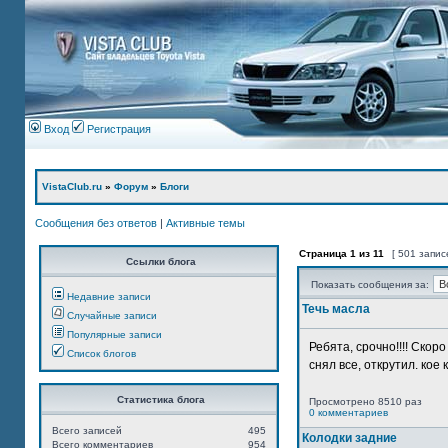
Вход
Регистрация
VistaClub.ru
»
Форум
»
Блоги
Сообщения без ответов
|
Активные темы
Страница
1
из
11
[ 501 запис
Ссылки блога
Показать сообщения за:
Недавние записи
Течь масла
Случайные записи
Популярные записи
Ребята, срочно!!!! Ско
Список блогов
снял все, открутил. кое 
Статистика блога
Просмотрено 8510 раз
0 комментариев
Всего записей
495
Колодки задние
Всего комментариев
954