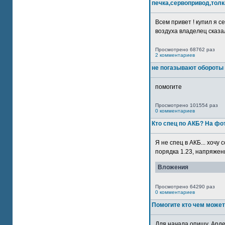
печка,сервопривод,толк
Всем привет ! купил я 
воздуха владелец сказал
Просмотрено 68762 раз
2 комментариев
не погазывают обороты 
помогите
Просмотрено 101554 раз
0 комментариев
Кто спец по АКБ? На ф
Я не спец в АКБ... хочу
порядка 1.23, напряжение
Вложения
Просмотрено 64290 раз
0 комментариев
Помогите кто чем может
Для начала опишу. Арде