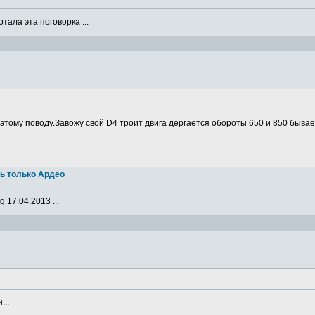
ала эта поговорка ...
о этому поводу.Завожу свой D4 троит двига дергается обороты 650 и 850 бывае
ь только Ардео
 17.04.2013 ...
...