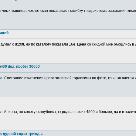
т чек и машина глохнет,скан показывает ошибку тнвд,системы зажигания,кис
ридий
 думал о ik20tt, но по каталогу показали 16е. Цена со скидкой мне обошлись в
w30 dgx, пробег 30000
. Состояние изменения цвета заливной горловины на фото, крышка чистая изн
от Алиона, по совету соклубника, тк родная стоит 4500 и больше, да и в налич
а дурной ходит трижды.