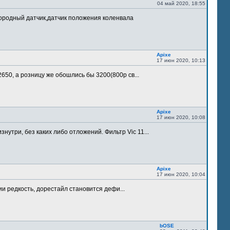
04 май 2020, 18:55
лородный датчик,датчик положения коленвала
Apixe
17 июн 2020, 10:13
 2650, а розницу же обошлись бы 3200(800р св...
Apixe
17 июн 2020, 10:08
утри, без каких либо отложений. Фильтр Vic 11...
Apixe
17 июн 2020, 10:04
ии редкость, дорестайл становится дефи...
bOSE