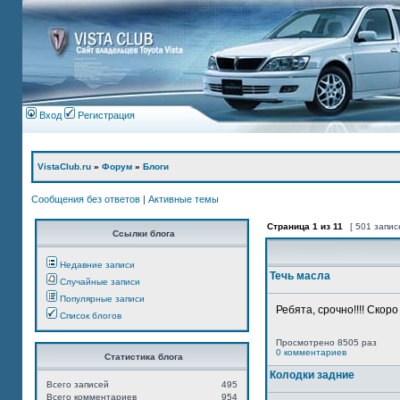
Вход
Регистрация
VistaClub.ru
»
Форум
»
Блоги
Сообщения без ответов
|
Активные темы
Страница
1
из
11
[ 501 запис
Ссылки блога
Недавние записи
Течь масла
Случайные записи
Популярные записи
Ребята, срочно!!!! Скор
Список блогов
Просмотрено 8505 раз
0 комментариев
Статистика блога
Колодки задние
Всего записей
495
Всего комментариев
954