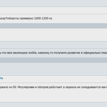
азор?обороты примерно 1000-1200 хх .
 что мое маленькое хобби, наконец-то получило развитие и официально пере
ла
ркало sv-50. Регулировки и обогрев работают а зеркала не складываются как 