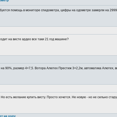
ометр
буется помощь в мониторе спидометра, цифры на одометре замерли на 29999
ездит на висте ардео все таки 21 год машине?
в на 90%, размер 4×7,5. Вотора Алютех Престиж 3×2,2м, автоматика Алютех, в
 Но есть желание купить висту. Просто хочется. Не новую - но не сильно старую
ет на ходу