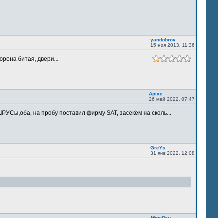
yandobrov
15 ноя 2013, 11:36
орона битая, двери...
Apixe
26 май 2022, 07:47
РУСы,оба, на пробу поставил фирму SAT, засекём на сколь...
GreYs
31 янв 2022, 12:08
МишЛен