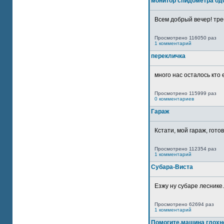
монитор спидометра од
Всем добрый вечер! тре
Просмотрено 116050 раз
1 комментарий
перекличка
много нас осталось кто 
Просмотрено 115999 раз
0 комментариев
Гараж
Кстати, мой гараж, гото
Просмотрено 112354 раз
1 комментарий
Субара-Виста
Езжу ну субаре леснике.
Просмотрено 62694 раз
1 комментарий
Помогите,машина глохн