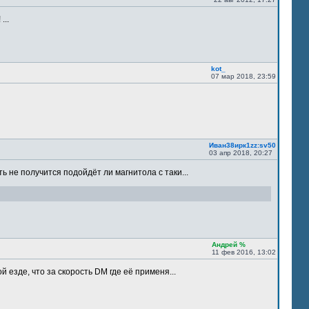
...
kot_
07 мар 2018, 23:59
Иван38ирк1zz:sv50
03 апр 2018, 20:27
ть не получится подойдёт ли магнитола с таки...
Андрей %
11 фев 2016, 13:02
 езде, что за скорость DM где её применя...