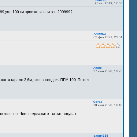
28 окт 2019, 17:06
9,уже 100 км проехал а они всё 299999?
Anton63
03 фев 2021, 23:34
Apixe
17 июн 2020, 10:25
ысота гараже 2,6м, стены сендвич ППУ-100. Потол...
Goras
18 июл 2020, 19:40
 конечно. Чего подскажите - стоит покупат...
саня4715