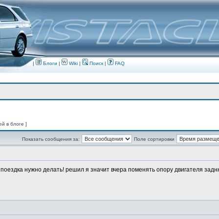
|
Блоги
|
Wiki
|
Поиск
|
FAQ
ей в блоге ]
Показать сообщения за:
Поле сортировки
о поездка нужно делать! решил я значит вчера поменять опору двигателя заднюю