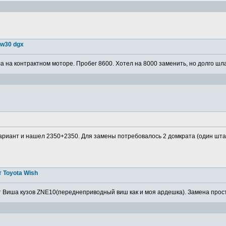
5w30 dgx
 на контрактном моторе. Пробег 8600. Хотел на 8000 заменить, но долго шла
ариант и нашел 2350+2350. Для замены потребовалось 2 домкрата (один штатн
 Toyota Wish
 Виша кузов ZNE10(переднеприводный виш как и моя ардешка). Замена просто,