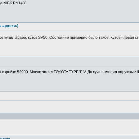
ие NIBK PN1431
а ардехи:)
ре купил ардео, кузов SV50. Состояние примерно было такое: Кузов - левая ст
а коробке 52000. Масло залил TOYOTA TYPE T-IV. До кучи поменял наружные Ш