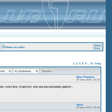
Вверх
Поиск по сайту
Вниз
1
,
2
,
3
,
4
,
5
...
11
След.
Иван Романов
25 июн 2025, 20:33
, снял все, открутил. кое как расскачивая двигат...
Apixe
19 июн 2022, 01:40