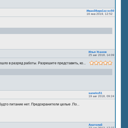
Иван38ирк1zz:sv50
16 янв 2019, 12:52
Илья Усанов
25 авг 2018, 14:09
шло в разряд работы. Разрешите представить, ко...
saneks51
19 авг 2018, 09:24
будто питание нет. Предохранители целые .По...
Анатолий
22 авг 2012, 17:27