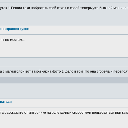
ток !!! Решил таки набросать свой отчет о своей теперь уже бывшей машине ! 
о выкрашен кузов
ят по местам...
а с магнитолой вот такой как на фото 1 ,дело в том что она сгорела и перепоя
оваться
а расскажите о типтронике на руле какими скоростями пользоваться при какой