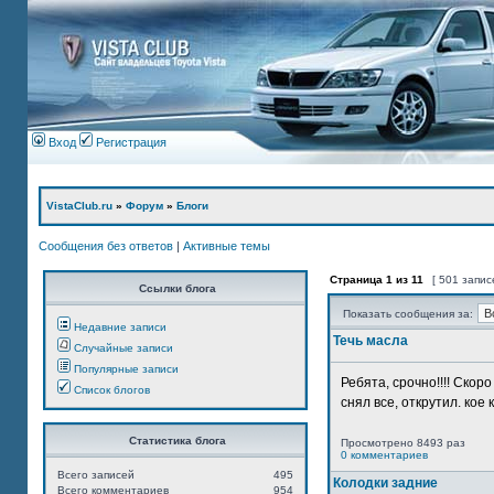
Вход
Регистрация
VistaClub.ru
»
Форум
»
Блоги
Сообщения без ответов
|
Активные темы
Страница
1
из
11
[ 501 запис
Ссылки блога
Показать сообщения за:
Недавние записи
Течь масла
Случайные записи
Популярные записи
Ребята, срочно!!!! Ско
Список блогов
снял все, открутил. кое 
Статистика блога
Просмотрено 8493 раз
0 комментариев
Всего записей
495
Колодки задние
Всего комментариев
954