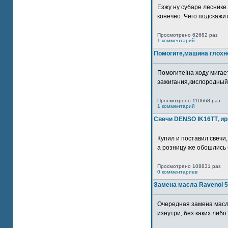
Езжу ну субаре леснике.
конечно. Чего подскажите
Просмотрено 62682 раз
1 комментарий
Помогите,машина глохн
Помогите!на ходу мигае
зажигания,кислородный
Просмотрено 110668 раз
1 комментарий
Свечи DENSO IK16TT, и
Купил и поставил свечи,
а розницу же обошлись б
Просмотрено 108831 раз
0 комментариев
Замена масла Ravenol 5
Очередная замена масл
изнутри, без каких либо 