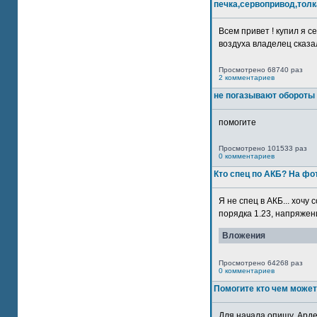
печка,сервопривод,толк
Всем привет ! купил я 
воздуха владелец сказал
Просмотрено 68740 раз
2 комментариев
не погазывают обороты 
помогите
Просмотрено 101533 раз
0 комментариев
Кто спец по АКБ? На ф
Я не спец в АКБ... хочу
порядка 1.23, напряжение
Вложения
Просмотрено 64268 раз
0 комментариев
Помогите кто чем может
Для начала опишу. Арде