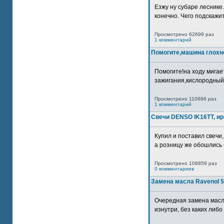
Езжу ну субаре леснике.
конечно. Чего подскажите
Просмотрено 62699 раз
1 комментарий
Помогите,машина глохн
Помогите!на ходу мигае
зажигания,кислородный
Просмотрено 110686 раз
1 комментарий
Свечи DENSO IK16TT, и
Купил и поставил свечи,
а розницу же обошлись б
Просмотрено 108859 раз
0 комментариев
Замена масла Ravenol 5
Очередная замена масл
изнутри, без каких либо 