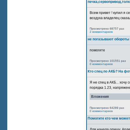
печка,сервопривод,толк
Всем привет ! купил я 
воздуха владелец сказал
Просмотрено 68757 раз
2 комментариев
не погазывают обороты 
помогите
Просмотрено 101551 раз
0 комментариев
Кто спец по АКБ? На ф
Я не спец в АКБ... хочу
порядка 1.23, напряжение
Вложения
Просмотрено 64289 раз
0 комментариев
Помогите кто чем может
Для начала опишу. Арде