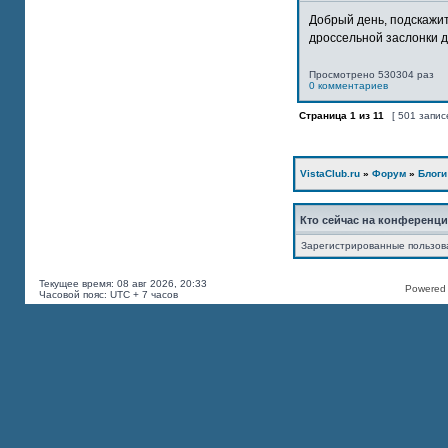
Добрый день, подскажит
дроссельной заслонки дв
Просмотрено 530304 раз
0 комментариев
Страница
1
из
11
[ 501 запис
VistaClub.ru
»
Форум
»
Блоги
Кто сейчас на конференц
Зарегистрированные пользов
Текущее время: 08 авг 2026, 20:33
Powered b
Часовой пояс: UTC + 7 часов