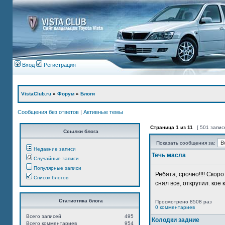
Вход
Регистрация
VistaClub.ru
»
Форум
»
Блоги
Сообщения без ответов
|
Активные темы
Страница
1
из
11
[ 501 запис
Ссылки блога
Показать сообщения за:
Недавние записи
Течь масла
Случайные записи
Популярные записи
Ребята, срочно!!!! Ско
Список блогов
снял все, открутил. кое 
Статистика блога
Просмотрено 8508 раз
0 комментариев
Всего записей
495
Колодки задние
Всего комментариев
954