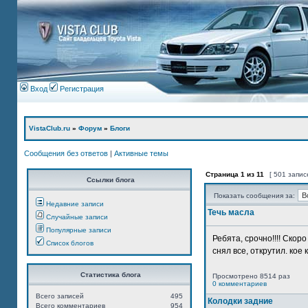
Вход
Регистрация
VistaClub.ru
»
Форум
»
Блоги
Сообщения без ответов
|
Активные темы
Страница
1
из
11
[ 501 запис
Ссылки блога
Показать сообщения за:
Недавние записи
Течь масла
Случайные записи
Популярные записи
Ребята, срочно!!!! Ско
Список блогов
снял все, открутил. кое 
Статистика блога
Просмотрено 8514 раз
0 комментариев
Всего записей
495
Колодки задние
Всего комментариев
954