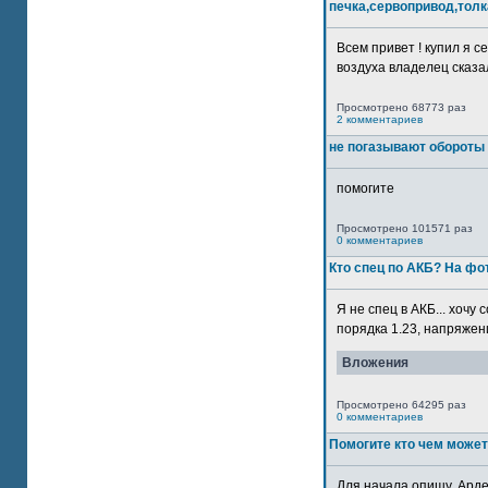
печка,сервопривод,толк
Всем привет ! купил я 
воздуха владелец сказал
Просмотрено 68773 раз
2 комментариев
не погазывают обороты 
помогите
Просмотрено 101571 раз
0 комментариев
Кто спец по АКБ? На ф
Я не спец в АКБ... хочу
порядка 1.23, напряжение
Вложения
Просмотрено 64295 раз
0 комментариев
Помогите кто чем может
Для начала опишу. Арде