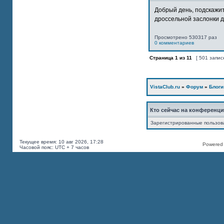
Добрый день, подскажит
дроссельной заслонки дв
Просмотрено 530317 раз
0 комментариев
Страница
1
из
11
[ 501 запис
VistaClub.ru
»
Форум
»
Блоги
Кто сейчас на конференц
Зарегистрированные пользов
Текущее время: 10 авг 2026, 17:28
Powered b
Часовой пояс: UTC + 7 часов