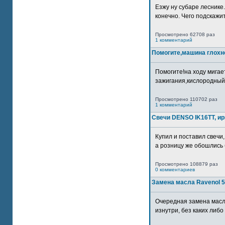
Езжу ну субаре леснике.
конечно. Чего подскажите
Просмотрено 62708 раз
1 комментарий
Помогите,машина глохн
Помогите!на ходу мигае
зажигания,кислородный
Просмотрено 110702 раз
1 комментарий
Свечи DENSO IK16TT, и
Купил и поставил свечи,
а розницу же обошлись б
Просмотрено 108879 раз
0 комментариев
Замена масла Ravenol 5
Очередная замена масл
изнутри, без каких либо 