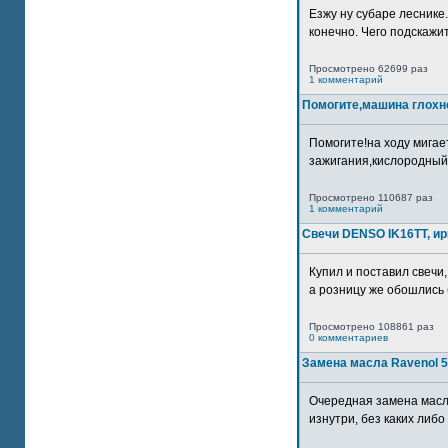
Езжу ну субаре леснике.
конечно. Чего подскажите
Просмотрено 62699 раз
1 комментарий
Помогите,машина глохн
Помогите!на ходу мигае
зажигания,кислородный
Просмотрено 110687 раз
1 комментарий
Свечи DENSO IK16TT, и
Купил и поставил свечи,
а розницу же обошлись б
Просмотрено 108861 раз
0 комментариев
Замена масла Ravenol 5
Очередная замена масл
изнутри, без каких либо 