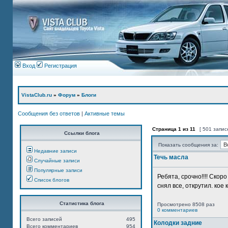
Вход
Регистрация
VistaClub.ru
»
Форум
»
Блоги
Сообщения без ответов
|
Активные темы
Страница
1
из
11
[ 501 запис
Ссылки блога
Показать сообщения за:
Недавние записи
Течь масла
Случайные записи
Популярные записи
Ребята, срочно!!!! Ско
Список блогов
снял все, открутил. кое 
Статистика блога
Просмотрено 8508 раз
0 комментариев
Всего записей
495
Колодки задние
Всего комментариев
954