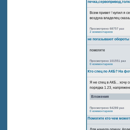
печка,сервопривод,толк
Всем привет ! купил я 
воздуха владелец сказал
Просмотрено 68757 раз
2 комментариев
не погазывают обороты 
помогите
Просмотрено 101551 раз
0 комментариев
Кто спец по АКБ? На ф
Я не спец в АКБ... хочу
порядка 1.23, напряжение
Вложения
Просмотрено 64289 раз
0 комментариев
Помогите кто чем может
Для начала опишу. Арде