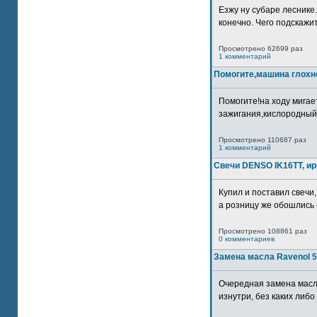
Езжу ну субаре леснике.
конечно. Чего подскажите
Просмотрено 62699 раз
1 комментарий
Помогите,машина глохн
Помогите!на ходу мигае
зажигания,кислородный
Просмотрено 110687 раз
1 комментарий
Свечи DENSO IK16TT, и
Купил и поставил свечи,
а розницу же обошлись б
Просмотрено 108861 раз
0 комментариев
Замена масла Ravenol 5
Очередная замена масл
изнутри, без каких либо 