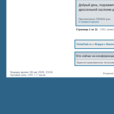
Добрый день, подскажит
дроссельной заслонки дв
Просмотрено 530304 раз
0 комментариев
Страница
1
из
11
[ 501 запис
VistaClub.ru
»
Форум
»
Блоги
Кто сейчас на конференц
Зарегистрированные пользов
Текущее время: 08 авг 2026, 23:04
Powered b
Часовой пояс: UTC + 7 часов