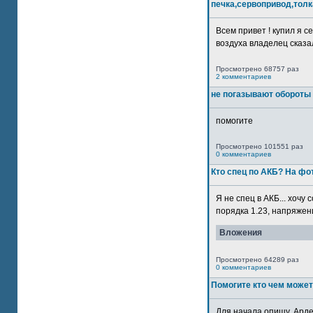
печка,сервопривод,толк
Всем привет ! купил я 
воздуха владелец сказал
Просмотрено 68757 раз
2 комментариев
не погазывают обороты 
помогите
Просмотрено 101551 раз
0 комментариев
Кто спец по АКБ? На ф
Я не спец в АКБ... хочу
порядка 1.23, напряжение
Вложения
Просмотрено 64289 раз
0 комментариев
Помогите кто чем может
Для начала опишу. Арде