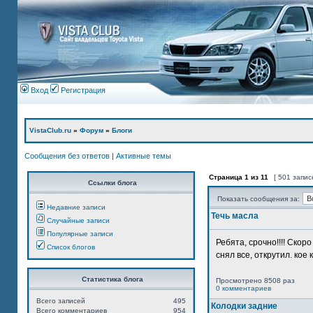
Вход
Регистрация
VistaClub.ru
»
Форум
»
Блоги
Сообщения без ответов
|
Активные темы
Страница
1
из
11
[ 501 запис
Ссылки блога
Показать сообщения за:
Недавние записи
Течь масла
Случайные записи
Популярные записи
Ребята, срочно!!!! Ско
Список блогов
снял все, открутил. кое 
Статистика блога
Просмотрено 8508 раз
0 комментариев
Всего записей
495
Колодки задние
Всего комментариев
954