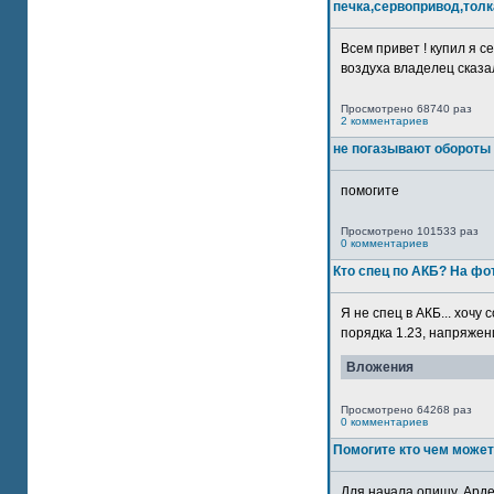
печка,сервопривод,толк
Всем привет ! купил я 
воздуха владелец сказал
Просмотрено 68740 раз
2 комментариев
не погазывают обороты 
помогите
Просмотрено 101533 раз
0 комментариев
Кто спец по АКБ? На ф
Я не спец в АКБ... хочу
порядка 1.23, напряжение
Вложения
Просмотрено 64268 раз
0 комментариев
Помогите кто чем может
Для начала опишу. Арде