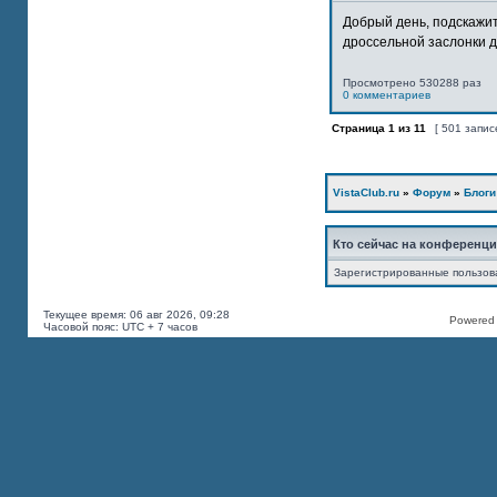
Добрый день, подскажит
дроссельной заслонки дв
Просмотрено 530288 раз
0 комментариев
Страница
1
из
11
[ 501 запис
VistaClub.ru
»
Форум
»
Блоги
Кто сейчас на конференц
Зарегистрированные пользов
Текущее время: 06 авг 2026, 09:28
Powered b
Часовой пояс: UTC + 7 часов