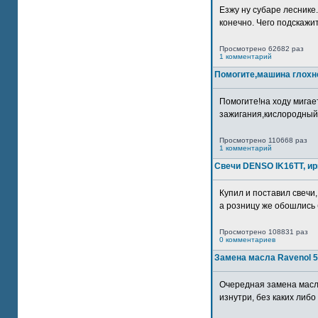
Езжу ну субаре леснике.
конечно. Чего подскажите
Просмотрено 62682 раз
1 комментарий
Помогите,машина глохн
Помогите!на ходу мигае
зажигания,кислородный
Просмотрено 110668 раз
1 комментарий
Свечи DENSO IK16TT, и
Купил и поставил свечи,
а розницу же обошлись б
Просмотрено 108831 раз
0 комментариев
Замена масла Ravenol 5
Очередная замена масл
изнутри, без каких либо 