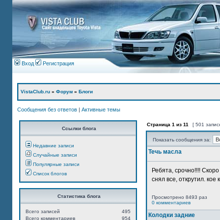
Вход
Регистрация
VistaClub.ru
»
Форум
»
Блоги
Сообщения без ответов
|
Активные темы
Страница
1
из
11
[ 501 запис
Ссылки блога
Показать сообщения за:
Недавние записи
Течь масла
Случайные записи
Популярные записи
Ребята, срочно!!!! Ско
Список блогов
снял все, открутил. кое 
Статистика блога
Просмотрено 8493 раз
0 комментариев
Всего записей
495
Колодки задние
Всего комментариев
954