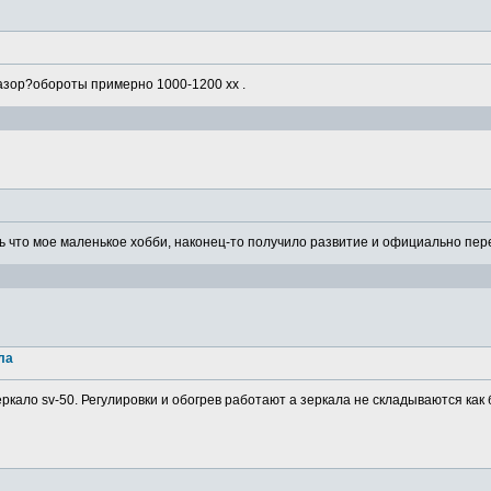
азор?обороты примерно 1000-1200 хх .
 что мое маленькое хобби, наконец-то получило развитие и официально пере
ла
ркало sv-50. Регулировки и обогрев работают а зеркала не складываются как 