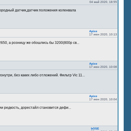
04 май 2020, 18:55
лородный датчик,датчик положения коленвала
Apixe
17 июн 2020, 10:13
 2650, а розницу же обошлись бы 3200(800р св...
Apixe
17 июн 2020, 10:08
утри, без каких либо отложений. Фильтр Vic 11...
Apixe
17 июн 2020, 10:04
ии редкость, дорестайл становится дефи...
bOSE