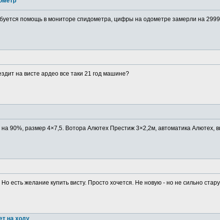
ометр
буется помощь в мониторе спидометра, цифры на одометре замерли на 29999
ездит на висте ардео все таки 21 год машине?
в на 90%, размер 4×7,5. Вотора Алютех Престиж 3×2,2м, автоматика Алютех, в
 Но есть желание купить висту. Просто хочется. Не новую - но не сильно старую
ет на ходу