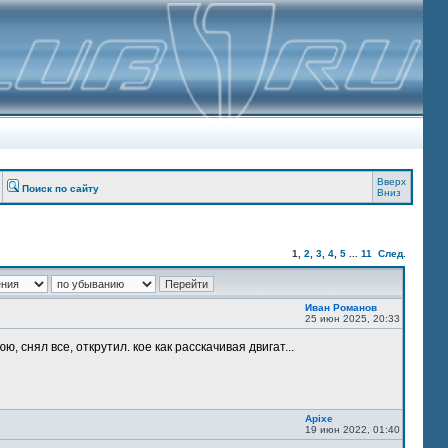
Вверх
Поиск по сайту
Вниз
1
,
2
,
3
,
4
,
5
...
11
След.
Иван Романов
25 июн 2025, 20:33
, снял все, открутил. кое как расскачивая двигат...
Apixe
19 июн 2022, 01:40