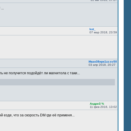
...
kot_
07 мар 2018, 23:59
Иван38ирк1zz:sv50
03 апр 2018, 20:27
ть не получится подойдёт ли магнитола с таки...
Андрей %
11 фев 2016, 13:02
 езде, что за скорость DM где её применя...