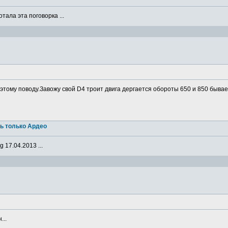
ала эта поговорка ...
о этому поводу.Завожу свой D4 троит двига дергается обороты 650 и 850 бывае
ь только Ардео
 17.04.2013 ...
...