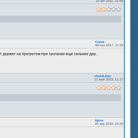
23 окт 2011, 22:48
Слака
08 сен 2017, 11:19
т держит на прогретом при трогании еще сильнее дер...
vlad-&-slav
12 май 2013, 21:17
Apixe
30 апр 2019, 16:20