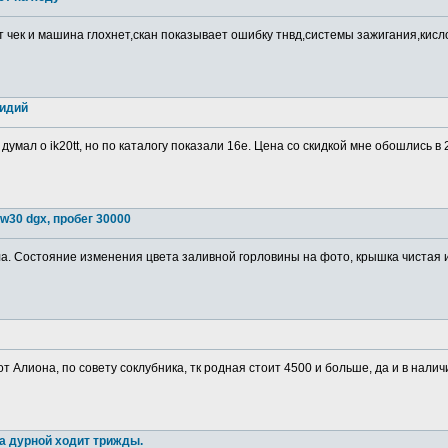
т чек и машина глохнет,скан показывает ошибку тнвд,системы зажигания,кис
ридий
 думал о ik20tt, но по каталогу показали 16е. Цена со скидкой мне обошлись в
w30 dgx, пробег 30000
. Состояние изменения цвета заливной горловины на фото, крышка чистая изн
от Алиона, по совету соклубника, тк родная стоит 4500 и больше, да и в налич
а дурной ходит трижды.