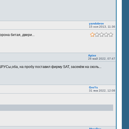
yandobrov
15 ноя 2013, 11:36
орона битая, двери...
Apixe
26 май 2022, 07:47
РУСы,оба, на пробу поставил фирму SAT, засекём на сколь...
GreYs
31 янв 2022, 12:08
МишЛен