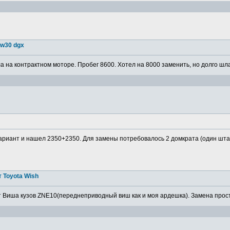
5w30 dgx
 на контрактном моторе. Пробег 8600. Хотел на 8000 заменить, но долго шла
ариант и нашел 2350+2350. Для замены потребовалось 2 домкрата (один штатн
 Toyota Wish
 Виша кузов ZNE10(переднеприводный виш как и моя ардешка). Замена просто,