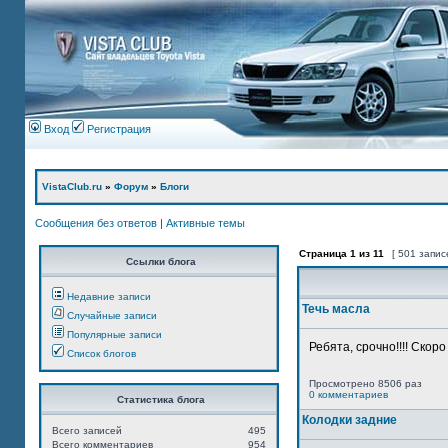
Вход
Регистрация
VistaClub.ru
»
Форум
»
Блоги
Сообщения без ответов
|
Активные темы
Страница
1
из
11
[ 501 запис
Ссылки блога
Недавние записи
Течь масла
Случайные записи
Популярные записи
Ребята, срочно!!!! Скор
Список блогов
Просмотрено 8506 раз
0 комментариев
Статистика блога
Колодки задние
Всего записей
495
Всего комментариев
954