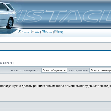
|
Блоги
|
Wiki
|
Поиск
|
FAQ
ей в блоге ]
Показать сообщения за:
Поле сортировки
о поездка нужно делать! решил я значит вчера поменять опору двигателя заднюю