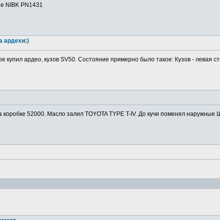
ие NIBK PN1431
а ардехи:)
ре купил ардео, кузов SV50. Состояние примерно было такое: Кузов - левая ст
а коробке 52000. Масло залил TOYOTA TYPE T-IV. До кучи поменял наружные Ш