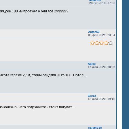
28 окт 2019, 17:06
9,уже 100 км проехал а они всё 299999?
Anton63
03 фев 2021, 23:34
Apixe
17 июн 2020, 10:25
ысота гараже 2,6м, стены сендвич ППУ-100. Потол...
Goras
18 июл 2020, 19:40
 конечно. Чего подскажите - стоит покупат...
саня4715