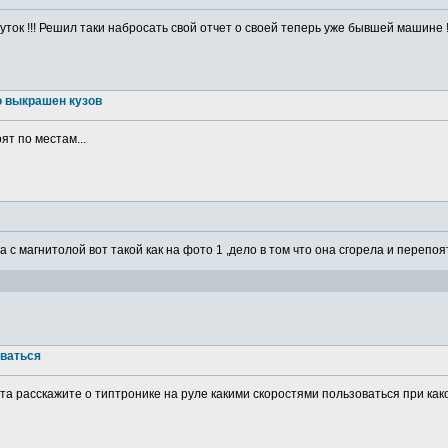
ток !!! Решил таки набросать свой отчет о своей теперь уже бывшей машине ! 
о выкрашен кузов
ят по местам...
а с магнитолой вот такой как на фото 1 ,дело в том что она сгорела и перепоя
оваться
а расскажите о типтронике на руле какими скоростями пользоваться при какой