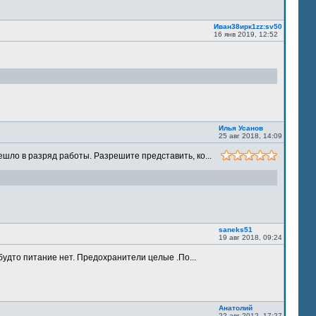
Иван38ирк1zz:sv50
16 янв 2019, 12:52
Илья Усанов
25 авг 2018, 14:09
шло в разряд работы. Разрешите представить, ко...
saneks51
19 авг 2018, 09:24
будто питание нет. Предохранители целые .По...
Анатолий
22 авг 2012, 17:27