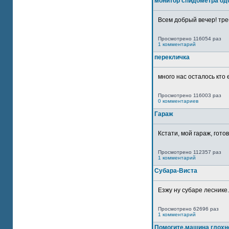
монитор спидометра од
Всем добрый вечер! тре
Просмотрено 116054 раз
1 комментарий
перекличка
много нас осталось кто 
Просмотрено 116003 раз
0 комментариев
Гараж
Кстати, мой гараж, гото
Просмотрено 112357 раз
1 комментарий
Субара-Виста
Езжу ну субаре леснике.
Просмотрено 62696 раз
1 комментарий
Помогите,машина глохн