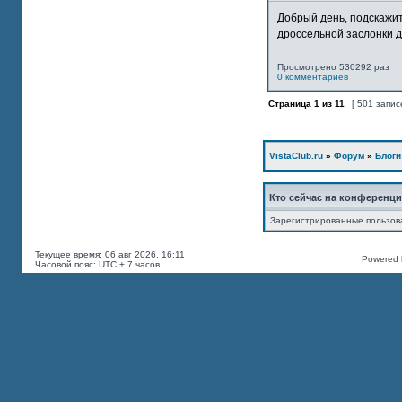
Добрый день, подскажит
дроссельной заслонки дв
Просмотрено 530292 раз
0 комментариев
Страница
1
из
11
[ 501 запис
VistaClub.ru
»
Форум
»
Блоги
Кто сейчас на конференц
Зарегистрированные пользов
Текущее время: 06 авг 2026, 16:11
Powered b
Часовой пояс: UTC + 7 часов