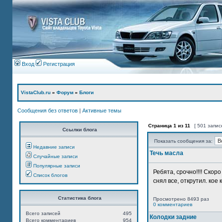
Вход
Регистрация
VistaClub.ru
»
Форум
»
Блоги
Сообщения без ответов
|
Активные темы
Страница
1
из
11
[ 501 запис
Ссылки блога
Показать сообщения за:
Недавние записи
Течь масла
Случайные записи
Популярные записи
Ребята, срочно!!!! Ско
Список блогов
снял все, открутил. кое 
Статистика блога
Просмотрено 8493 раз
0 комментариев
Всего записей
495
Колодки задние
Всего комментариев
954