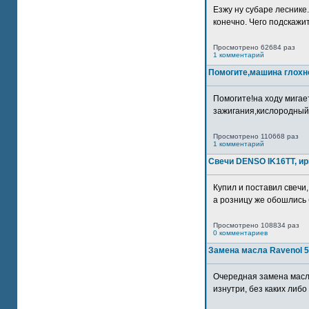
Езжу ну субаре леснике.
конечно. Чего подскажите
Просмотрено 62684 раз
1 комментарий
Помогите,машина глохн
Помогите!на ходу мигае
зажигания,кислородный
Просмотрено 110668 раз
1 комментарий
Свечи DENSO IK16TT, и
Купил и поставил свечи,
а розницу же обошлись б
Просмотрено 108834 раз
0 комментариев
Замена масла Ravenol 5
Очередная замена масл
изнутри, без каких либо 