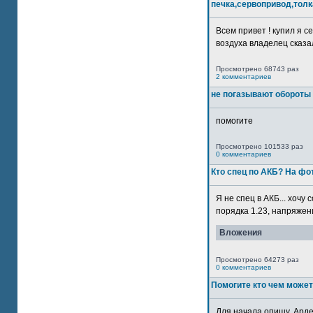
печка,сервопривод,толк
Всем привет ! купил я 
воздуха владелец сказал
Просмотрено 68743 раз
2 комментариев
не погазывают обороты 
помогите
Просмотрено 101533 раз
0 комментариев
Кто спец по АКБ? На ф
Я не спец в АКБ... хочу
порядка 1.23, напряжение
Вложения
Просмотрено 64273 раз
0 комментариев
Помогите кто чем может
Для начала опишу. Арде