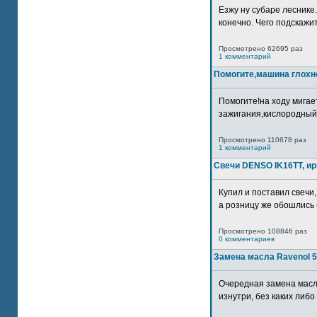
Езжу ну субаре леснике.
конечно. Чего подскажите
Просмотрено 62695 раз
1 комментарий
Помогите,машина глохн
Помогите!на ходу мигае
зажигания,кислородный
Просмотрено 110678 раз
1 комментарий
Свечи DENSO IK16TT, и
Купил и поставил свечи,
а розницу же обошлись б
Просмотрено 108846 раз
0 комментариев
Замена масла Ravenol 5
Очередная замена масл
изнутри, без каких либо 