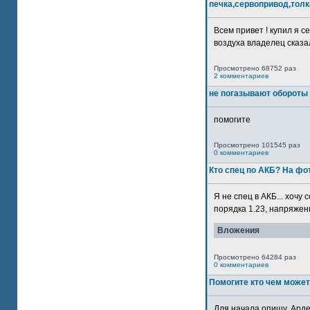
печка,сервопривод,толк
Всем привет ! купил я 
воздуха владелец сказал
Просмотрено 68752 раз
2 комментариев
не погазывают обороты 
помогите
Просмотрено 101545 раз
0 комментариев
Кто спец по АКБ? На ф
Я не спец в АКБ... хочу
порядка 1.23, напряжение
Вложения
Просмотрено 64284 раз
0 комментариев
Помогите кто чем может
Для начала опишу. Арде