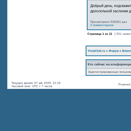
Добрый день, подскажит
дроссельной заслонки дв
Просмотрено 530301 раз
0 комментариев
Страница
1
из
11
[ 501 запис
VistaClub.ru
»
Форум
»
Блоги
Кто сейчас на конференц
Зарегистрированные пользов
Текущее время: 07 авг 2026, 22:19
Powered b
Часовой пояс: UTC + 7 часов