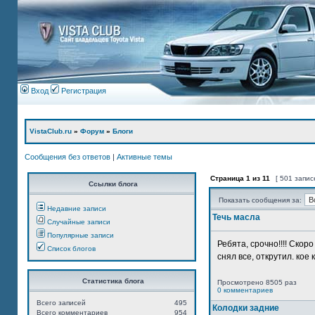
Вход
Регистрация
VistaClub.ru
»
Форум
»
Блоги
Сообщения без ответов
|
Активные темы
Страница
1
из
11
[ 501 запис
Ссылки блога
Показать сообщения за:
Недавние записи
Течь масла
Случайные записи
Популярные записи
Ребята, срочно!!!! Ско
Список блогов
снял все, открутил. кое 
Статистика блога
Просмотрено 8505 раз
0 комментариев
Всего записей
495
Колодки задние
Всего комментариев
954