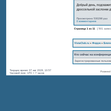
Добрый день, подскажит
дроссельной заслонки дв
Просмотрено 530298 раз
0 комментариев
Страница
1
из
11
[ 501 запис
VistaClub.ru
»
Форум
»
Блоги
Кто сейчас на конференц
Зарегистрированные пользов
Текущее время: 07 авг 2026, 10:57
Powered b
Часовой пояс: UTC + 7 часов