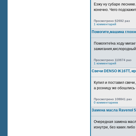
Езжу ну субаре леснике.
конечно. Чего подскажите
Просмотрено 62692 раз
1 комментарий
Помогите,машина глохн
Помогите!на ходу мигае
зажигания,кислородный
Просмотрено 110674 раз
1 комментарий
Свечи DENSO IK16TT, и
Купил и поставил свечи,
а розницу же обошлись б
Просмотрено 108841 раз
0 комментариев
Замена масла Ravenol 5
Очередная замена масл
изнутри, без каких либо 