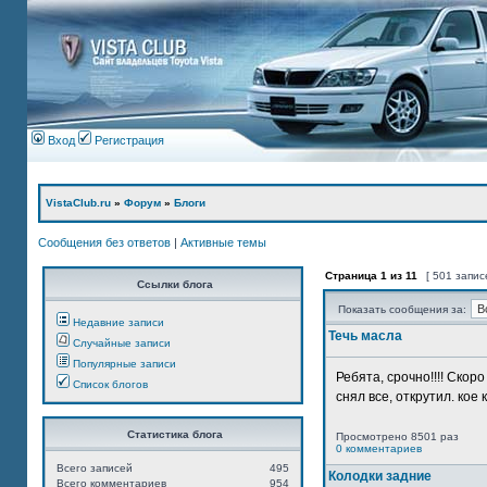
Вход
Регистрация
VistaClub.ru
»
Форум
»
Блоги
Сообщения без ответов
|
Активные темы
Страница
1
из
11
[ 501 запис
Ссылки блога
Показать сообщения за:
Недавние записи
Течь масла
Случайные записи
Популярные записи
Ребята, срочно!!!! Ско
Список блогов
снял все, открутил. кое 
Статистика блога
Просмотрено 8501 раз
0 комментариев
Всего записей
495
Колодки задние
Всего комментариев
954