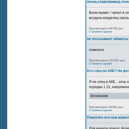
печка,сервопривод,толк
Всем привет ! купил я 
воздуха владелец сказал
Просмотрено 68749 раз
2 комментариев
не погазывают обороты 
помогите
Просмотрено 101541 раз
0 комментариев
Кто спец по АКБ? На ф
Я не спец в АКБ... хочу
порядка 1.23, напряжение
Вложения
Просмотрено 64281 раз
0 комментариев
Помогите кто чем может
Для начала опишу. Арде