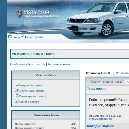
Вход
Регистрация
VistaClub.ru
»
Форум
»
Блоги
Сообщения без ответов
|
Активные темы
Страница
1
из
11
[ 501 запис
Ссылки блога
Показать сообщения за:
Недавние записи
Течь масла
Случайные записи
Популярные записи
Ребята, срочно!!!! Ско
Список блогов
снял все, открутил. кое 
Статистика блога
Просмотрено 8510 раз
0 комментариев
Всего записей
495
Колодки задние
Всего комментариев
954