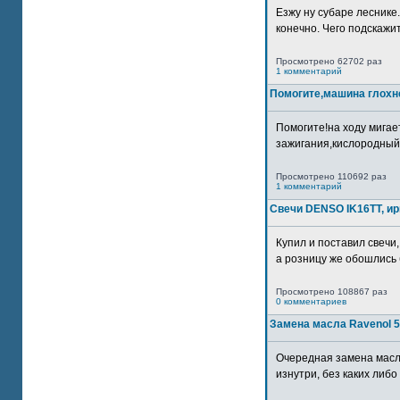
Езжу ну субаре леснике.
конечно. Чего подскажите
Просмотрено 62702 раз
1 комментарий
Помогите,машина глохн
Помогите!на ходу мигае
зажигания,кислородный
Просмотрено 110692 раз
1 комментарий
Свечи DENSO IK16TT, и
Купил и поставил свечи,
а розницу же обошлись б
Просмотрено 108867 раз
0 комментариев
Замена масла Ravenol 5
Очередная замена масл
изнутри, без каких либо 