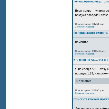
печка,сервопривод,толк
Всем привет ! купил я 
воздуха владелец сказал
Просмотрено 68764 раз
2 комментариев
не погазывают обороты 
помогите
Просмотрено 101556 раз
0 комментариев
Кто спец по АКБ? На ф
Я не спец в АКБ... хочу
порядка 1.23, напряжение
Вложения
Просмотрено 64290 раз
0 комментариев
Помогите кто чем может
Для начала опишу. Арде