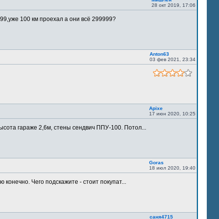
28 окт 2019, 17:06
9,уже 100 км проехал а они всё 299999?
Anton63
03 фев 2021, 23:34
Apixe
17 июн 2020, 10:25
ысота гараже 2,6м, стены сендвич ППУ-100. Потол...
Goras
18 июл 2020, 19:40
 конечно. Чего подскажите - стоит покупат...
саня4715