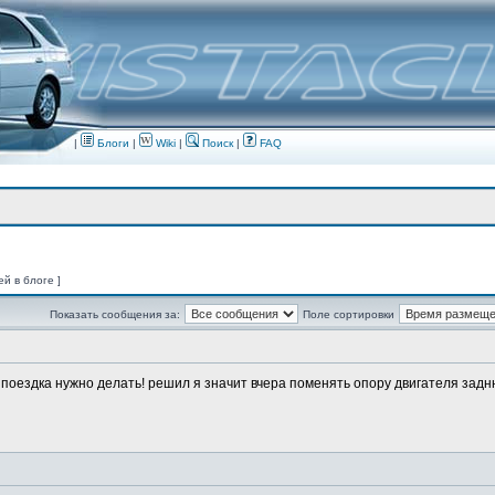
|
Блоги
|
Wiki
|
Поиск
|
FAQ
ей в блоге ]
Показать сообщения за:
Поле сортировки
о поездка нужно делать! решил я значит вчера поменять опору двигателя заднюю