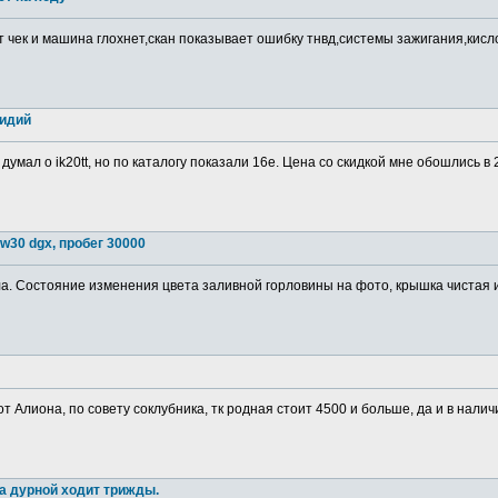
т чек и машина глохнет,скан показывает ошибку тнвд,системы зажигания,кис
ридий
 думал о ik20tt, но по каталогу показали 16е. Цена со скидкой мне обошлись в
w30 dgx, пробег 30000
. Состояние изменения цвета заливной горловины на фото, крышка чистая изн
от Алиона, по совету соклубника, тк родная стоит 4500 и больше, да и в налич
а дурной ходит трижды.