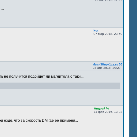
...
kot_
07 мар 2018, 23:59
Иван38ирк1zz:sv50
03 апр 2018, 20:27
ть не получится подойдёт ли магнитола с таки...
Андрей %
11 фев 2016, 13:02
 езде, что за скорость DM где её применя...