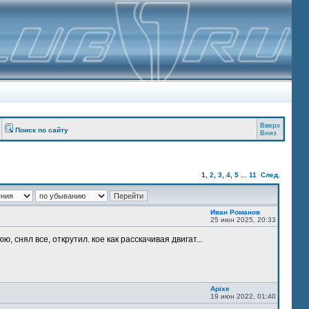
Вверх
Поиск по сайту
Вниз
1
,
2
,
3
,
4
,
5
...
11
След.
Иван Романов
25 июн 2025, 20:33
, снял все, открутил. кое как расскачивая двигат...
Apixe
19 июн 2022, 01:40