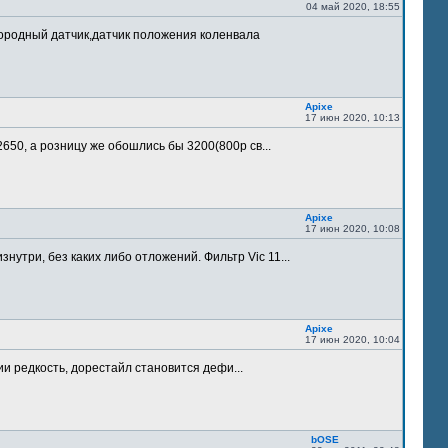
04 май 2020, 18:55
лородный датчик,датчик положения коленвала
Apixe
17 июн 2020, 10:13
 2650, а розницу же обошлись бы 3200(800р св...
Apixe
17 июн 2020, 10:08
утри, без каких либо отложений. Фильтр Vic 11...
Apixe
17 июн 2020, 10:04
ии редкость, дорестайл становится дефи...
bOSE