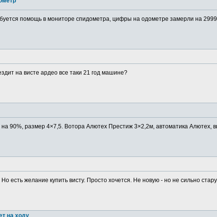
ометр
буется помощь в мониторе спидометра, цифры на одометре замерли на 29999
ездит на висте ардео все таки 21 год машине?
в на 90%, размер 4×7,5. Вотора Алютех Престиж 3×2,2м, автоматика Алютех, в
 Но есть желание купить висту. Просто хочется. Не новую - но не сильно старую
ет на ходу