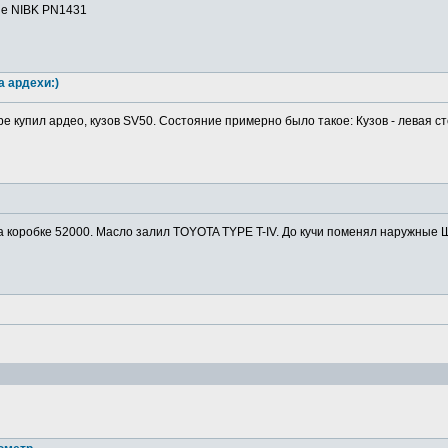
ие NIBK PN1431
а ардехи:)
ре купил ардео, кузов SV50. Состояние примерно было такое: Кузов - левая ст
а коробке 52000. Масло залил TOYOTA TYPE T-IV. До кучи поменял наружные Ш