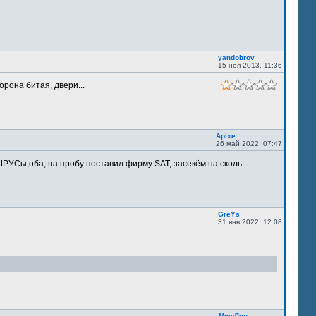
yandobrov
15 ноя 2013, 11:36
орона битая, двери...
Apixe
26 май 2022, 07:47
РУСы,оба, на пробу поставил фирму SAT, засекём на сколь...
GreYs
31 янв 2022, 12:08
МишЛен