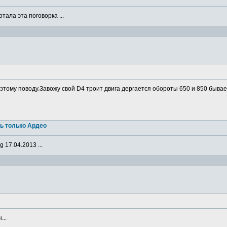
ала эта поговорка ...
о этому поводу.Завожу свой D4 троит двига дергается обороты 650 и 850 бывае
ь только Ардео
 17.04.2013 ...
...