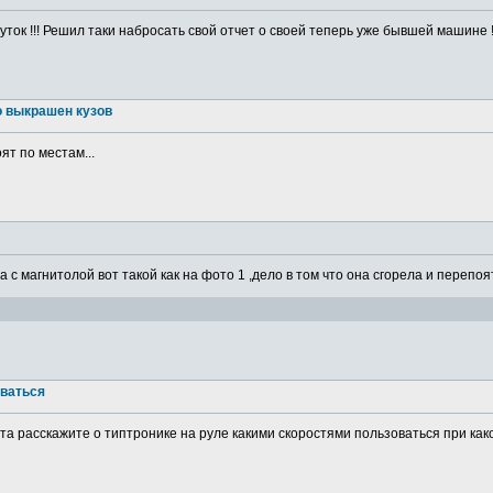
ток !!! Решил таки набросать свой отчет о своей теперь уже бывшей машине ! 
о выкрашен кузов
ят по местам...
а с магнитолой вот такой как на фото 1 ,дело в том что она сгорела и перепоя
оваться
а расскажите о типтронике на руле какими скоростями пользоваться при какой