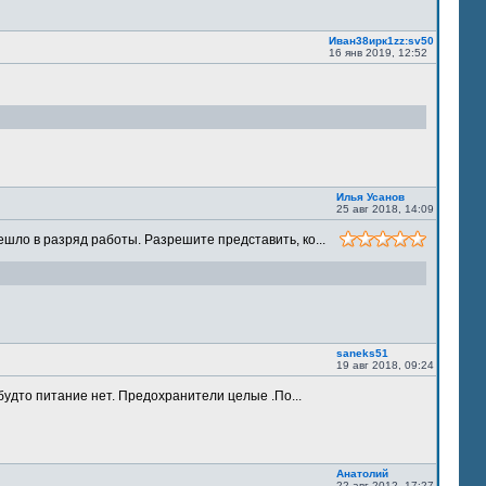
Иван38ирк1zz:sv50
16 янв 2019, 12:52
Илья Усанов
25 авг 2018, 14:09
шло в разряд работы. Разрешите представить, ко...
saneks51
19 авг 2018, 09:24
будто питание нет. Предохранители целые .По...
Анатолий
22 авг 2012, 17:27