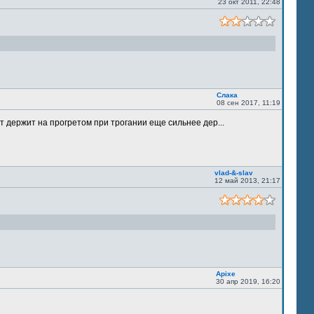
23 окт 2011, 22:48
Слака
08 сен 2017, 11:19
т держит на прогретом при трогании еще сильнее дер...
vlad-&-slav
12 май 2013, 21:17
Apixe
30 апр 2019, 16:20