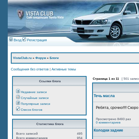
Вход
Регистрация
VistaClub.ru
»
Форум
»
Блоги
Сообщения без ответов
|
Активные темы
Страница
1
из
11
[ 501 запис
Ссылки блога
Недавние записи
Течь масла
Случайные записи
Популярные записи
Ребята, срочно!!!! Скор
Список блогов
Просмотрено 8493 раз
0 комментариев
Статистика блога
Колодки задние
Всего записей
495
Всего комментариев
954