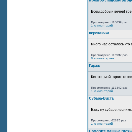
монитор спидометра од
Всем добрый вечер! тре
Просмотрено 116039 раз
1 комментарий
перекличка
много нас осталось кто 
Просмотрено 115992 раз
0 комментариев
Гараж
Кстати, мой гараж, гото
Просмотрено 112342 раз
1 комментарий
Субара-Виста
Езжу ну субаре леснике.
Просмотрено 62685 раз
1 комментарий
Помогите,машина глохн