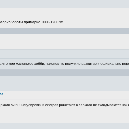
азор?обороты примерно 1000-1200 хх .
 что мое маленькое хобби, наконец-то получило развитие и официально пере
ла
ркало sv-50. Регулировки и обогрев работают а зеркала не складываются как 