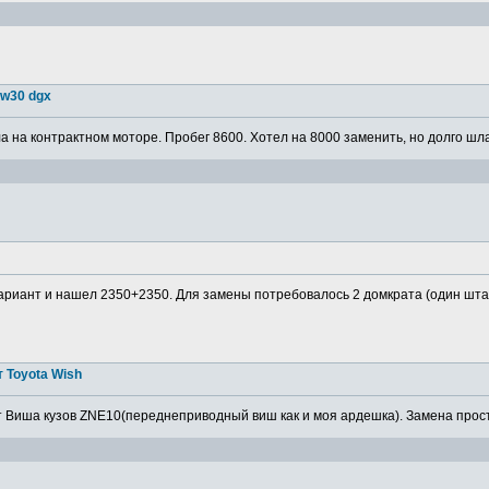
5w30 dgx
 на контрактном моторе. Пробег 8600. Хотел на 8000 заменить, но долго шла
ариант и нашел 2350+2350. Для замены потребовалось 2 домкрата (один штатн
 Toyota Wish
 Виша кузов ZNE10(переднеприводный виш как и моя ардешка). Замена просто,