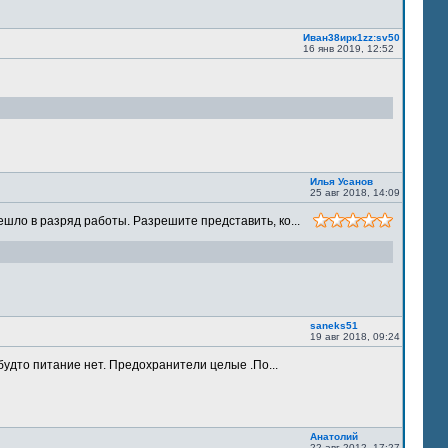
Иван38ирк1zz:sv50
16 янв 2019, 12:52
Илья Усанов
25 авг 2018, 14:09
шло в разряд работы. Разрешите представить, ко...
saneks51
19 авг 2018, 09:24
будто питание нет. Предохранители целые .По...
Анатолий
22 авг 2012, 17:27