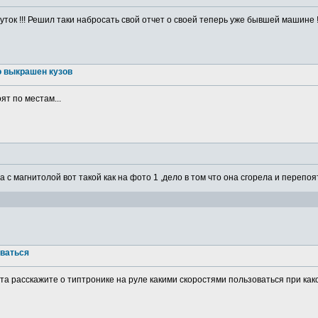
ток !!! Решил таки набросать свой отчет о своей теперь уже бывшей машине ! 
о выкрашен кузов
ят по местам...
а с магнитолой вот такой как на фото 1 ,дело в том что она сгорела и перепоя
оваться
а расскажите о типтронике на руле какими скоростями пользоваться при какой