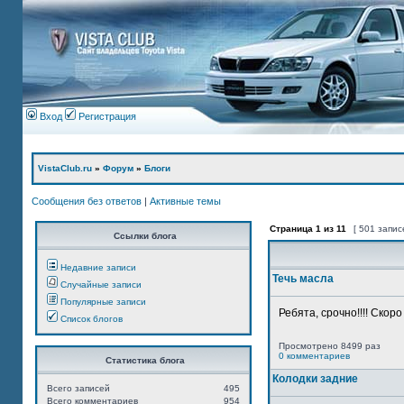
Вход
Регистрация
VistaClub.ru
»
Форум
»
Блоги
Сообщения без ответов
|
Активные темы
Страница
1
из
11
[ 501 запис
Ссылки блога
Недавние записи
Течь масла
Случайные записи
Популярные записи
Ребята, срочно!!!! Скор
Список блогов
Просмотрено 8499 раз
0 комментариев
Статистика блога
Колодки задние
Всего записей
495
Всего комментариев
954