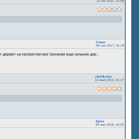
23 окт 2011, 22:48
Слака
08 сен 2017, 11:19
т держит на прогретом при трогании еще сильнее дер...
vlad-&-slav
12 май 2013, 21:17
Apixe
30 апр 2019, 16:20