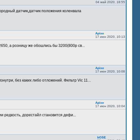
04 май 2020, 18:55
лородный датчик,датчик положения коленвала
Apixe
17 июн 2020, 10:13
 2650, а розницу же обошлись бы 3200(800р св...
Apixe
17 июн 2020, 10:08
утри, без каких либо отложений. Фильтр Vic 11...
Apixe
17 июн 2020, 10:04
ии редкость, дорестайл становится дефи...
bOSE