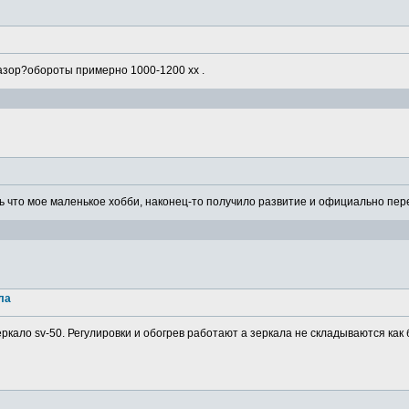
азор?обороты примерно 1000-1200 хх .
 что мое маленькое хобби, наконец-то получило развитие и официально пере
ла
ркало sv-50. Регулировки и обогрев работают а зеркала не складываются как 