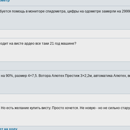
ометр
буется помощь в мониторе спидометра, цифры на одометре замерли на 29999
ездит на висте ардео все таки 21 год машине?
в на 90%, размер 4×7,5. Вотора Алютех Престиж 3×2,2м, автоматика Алютех, в
 Но есть желание купить висту. Просто хочется. Не новую - но не сильно старую
ет на ходу