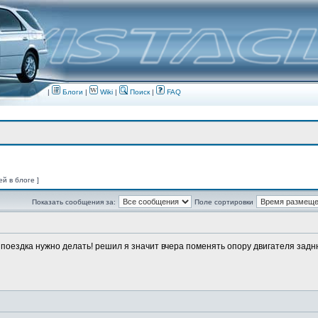
|
Блоги
|
Wiki
|
Поиск
|
FAQ
ей в блоге ]
Показать сообщения за:
Поле сортировки
о поездка нужно делать! решил я значит вчера поменять опору двигателя заднюю