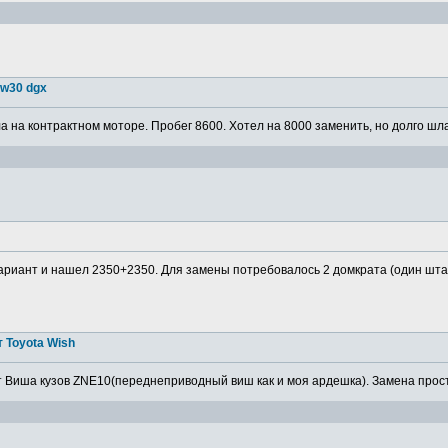
5w30 dgx
 на контрактном моторе. Пробег 8600. Хотел на 8000 заменить, но долго шла
ариант и нашел 2350+2350. Для замены потребовалось 2 домкрата (один штатн
 Toyota Wish
 Виша кузов ZNE10(переднеприводный виш как и моя ардешка). Замена просто,