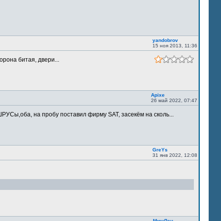
yandobrov
15 ноя 2013, 11:36
орона битая, двери...
Apixe
26 май 2022, 07:47
РУСы,оба, на пробу поставил фирму SAT, засекём на сколь...
GreYs
31 янв 2022, 12:08
МишЛен