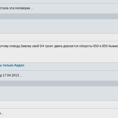
ала эта поговорка ...
о этому поводу.Завожу свой D4 троит двига дергается обороты 650 и 850 бывае
ь только Ардео
 17.04.2013 ...
...