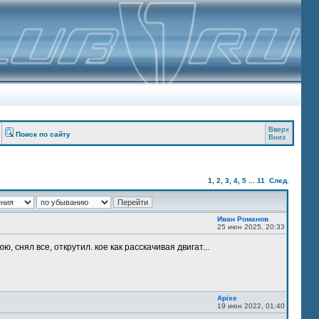
Вверх
Поиск по сайту
Вниз
1
,
2
,
3
,
4
,
5
...
11
След.
Иван Романов
25 июн 2025, 20:33
, снял все, открутил. кое как расскачивая двигат...
Apixe
19 июн 2022, 01:40