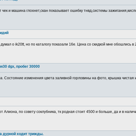
т чек и машина глохнет,скан показывает ошибку тнвд,системы зажигания,кис
ридий
 думал о ik20tt, но по каталогу показали 16е. Цена со скидкой мне обошлись в
w30 dgx, пробег 30000
. Состояние изменения цвета заливной горловины на фото, крышка чистая изн
от Алиона, по совету соклубника, тк родная стоит 4500 и больше, да и в налич
а дурной ходит трижды.