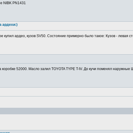
ие NIBK PN1431
а ардехи:)
ре купил ардео, кузов SV50. Состояние примерно было такое: Кузов - левая ст
а коробке 52000. Масло залил TOYOTA TYPE T-IV. До кучи поменял наружные Ш