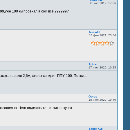
28 окт 2019, 17:06
9,уже 100 км проехал а они всё 299999?
Anton63
03 фев 2021, 23:34
Apixe
17 июн 2020, 10:25
ысота гараже 2,6м, стены сендвич ППУ-100. Потол...
Goras
18 июл 2020, 19:40
 конечно. Чего подскажите - стоит покупат...
саня4715