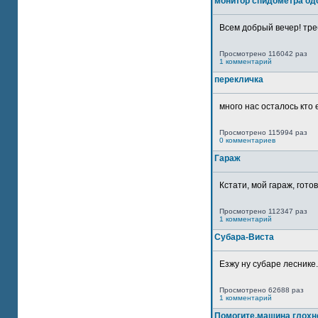
монитор спидометра од
Всем добрый вечер! тре
Просмотрено 116042 раз
1 комментарий
перекличка
много нас осталось кто 
Просмотрено 115994 раз
0 комментариев
Гараж
Кстати, мой гараж, гото
Просмотрено 112347 раз
1 комментарий
Субара-Виста
Езжу ну субаре леснике.
Просмотрено 62688 раз
1 комментарий
Помогите,машина глохн