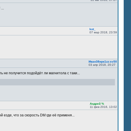
...
kot_
07 мар 2018, 23:59
Иван38ирк1zz:sv50
03 апр 2018, 20:27
ть не получится подойдёт ли магнитола с таки...
Андрей %
11 фев 2016, 13:02
 езде, что за скорость DM где её применя...