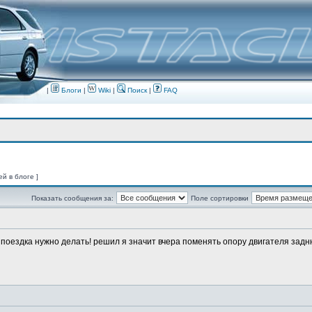
|
Блоги
|
Wiki
|
Поиск
|
FAQ
ей в блоге ]
Показать сообщения за:
Поле сортировки
о поездка нужно делать! решил я значит вчера поменять опору двигателя заднюю