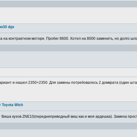
5w30 dgx
 на контрактном моторе. Пробег 8600. Хотел на 8000 заменить, но долго шла
ариант и нашел 2350+2350. Для замены потребовалось 2 домкрата (один штатн
 Toyota Wish
 Виша кузов ZNE10(переднеприводный виш как и моя ардешка). Замена просто,