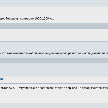
азор?обороты примерно 1000-1200 хх .
 что мое маленькое хобби, наконец-то получило развитие и официально пере
ла
ркало sv-50. Регулировки и обогрев работают а зеркала не складываются как 