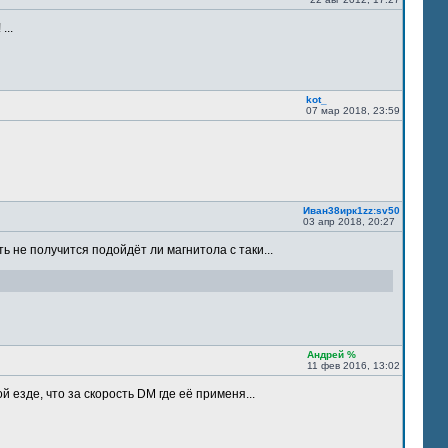
...
kot_
07 мар 2018, 23:59
Иван38ирк1zz:sv50
03 апр 2018, 20:27
ть не получится подойдёт ли магнитола с таки...
Андрей %
11 фев 2016, 13:02
 езде, что за скорость DM где её применя...