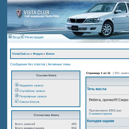
Вход
Регистрация
VistaClub.ru
»
Форум
»
Блоги
Сообщения без ответов
|
Активные темы
Страница
1
из
11
[ 501 запис
Ссылки блога
Недавние записи
Течь масла
Случайные записи
Популярные записи
Ребята, срочно!!!! Скор
Список блогов
Просмотрено 8502 раз
0 комментариев
Статистика блога
Колодки задние
Всего записей
495
Всего комментариев
954