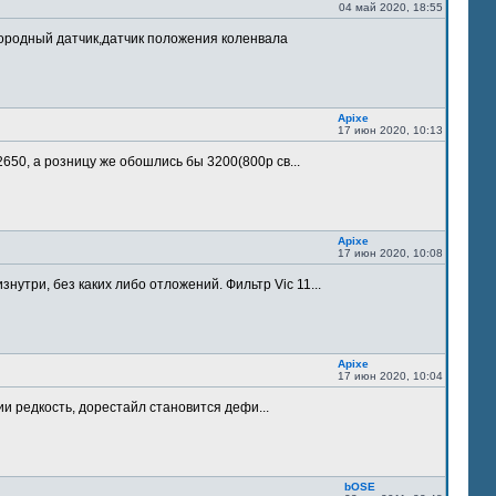
04 май 2020, 18:55
лородный датчик,датчик положения коленвала
Apixe
17 июн 2020, 10:13
 2650, а розницу же обошлись бы 3200(800р св...
Apixe
17 июн 2020, 10:08
утри, без каких либо отложений. Фильтр Vic 11...
Apixe
17 июн 2020, 10:04
ии редкость, дорестайл становится дефи...
bOSE