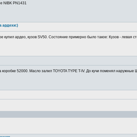
ие NIBK PN1431
а ардехи:)
ре купил ардео, кузов SV50. Состояние примерно было такое: Кузов - левая ст
а коробке 52000. Масло залил TOYOTA TYPE T-IV. До кучи поменял наружные Ш