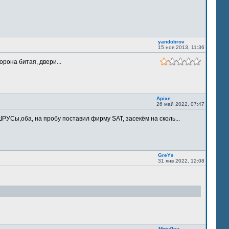
yandobrov
15 ноя 2013, 11:36
орона битая, двери...
Apixe
26 май 2022, 07:47
РУСы,оба, на пробу поставил фирму SAT, засекём на сколь...
GreYs
31 янв 2022, 12:08
МишЛен