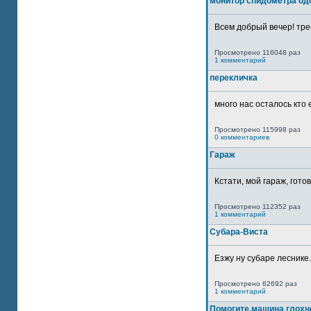
монитор спидометра од
Всем добрый вечер! тре
Просмотрено 116048 раз
1 комментарий
перекличка
много нас осталось кто 
Просмотрено 115998 раз
0 комментариев
Гараж
Кстати, мой гараж, гото
Просмотрено 112352 раз
1 комментарий
Субара-Виста
Езжу ну субаре леснике.
Просмотрено 62692 раз
1 комментарий
Помогите,машина глохн