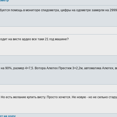
ометр
буется помощь в мониторе спидометра, цифры на одометре замерли на 29999
ездит на висте ардео все таки 21 год машине?
в на 90%, размер 4×7,5. Вотора Алютех Престиж 3×2,2м, автоматика Алютех, в
 Но есть желание купить висту. Просто хочется. Не новую - но не сильно старую
ет на ходу