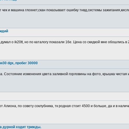
т чек и машина глохнет,скан показывает ошибку тнвд,системы зажигания,кис
ридий
 думал о ik20tt, но по каталогу показали 16е. Цена со скидкой мне обошлись в
w30 dgx, пробег 30000
. Состояние изменения цвета заливной горловины на фото, крышка чистая изн
от Алиона, по совету соклубника, тк родная стоит 4500 и больше, да и в налич
а дурной ходит трижды.