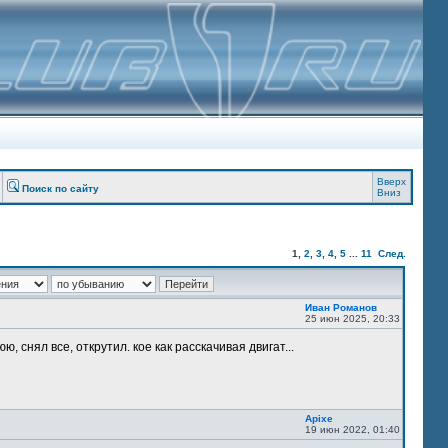
Вверх
Поиск по сайту
Вниз
1
,
2
,
3
,
4
,
5
...
11
След.
Иван Романов
25 июн 2025, 20:33
, снял все, открутил. кое как расскачивая двигат...
Apixe
19 июн 2022, 01:40