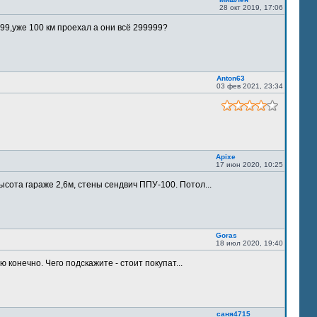
28 окт 2019, 17:06
9,уже 100 км проехал а они всё 299999?
Anton63
03 фев 2021, 23:34
Apixe
17 июн 2020, 10:25
ысота гараже 2,6м, стены сендвич ППУ-100. Потол...
Goras
18 июл 2020, 19:40
 конечно. Чего подскажите - стоит покупат...
саня4715