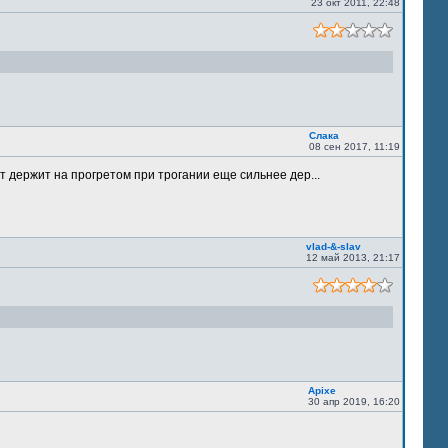
23 окт 2011, 22:48
Слака
08 сен 2017, 11:19
т держит на прогретом при трогании еще сильнее дер...
vlad-&-slav
12 май 2013, 21:17
Apixe
30 апр 2019, 16:20