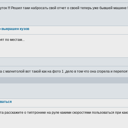
ток !!! Решил таки набросать свой отчет о своей теперь уже бывшей машине ! 
о выкрашен кузов
ят по местам...
а с магнитолой вот такой как на фото 1 ,дело в том что она сгорела и перепоя
оваться
а расскажите о типтронике на руле какими скоростями пользоваться при какой