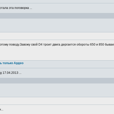
ала эта поговорка ...
о этому поводу.Завожу свой D4 троит двига дергается обороты 650 и 850 бывае
ь только Ардео
 17.04.2013 ...
...