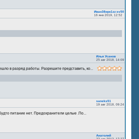
Иван38ирк1zz:sv50
16 янв 2019, 12:52
Илья Усанов
25 авг 2018, 14:09
шло в разряд работы. Разрешите представить, ко...
saneks51
19 авг 2018, 09:24
будто питание нет. Предохранители целые .По...
Анатолий
22 авг 2012, 17:27