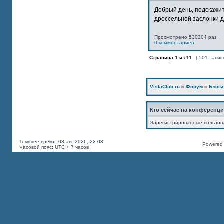
Добрый день, подскажит
дроссельной заслонки дв
Просмотрено 530304 раз
0 комментариев
Страница
1
из
11
[ 501 запис
VistaClub.ru
»
Форум
»
Блоги
Кто сейчас на конференц
Зарегистрированные пользов
Текущее время: 08 авг 2026, 22:03
Powered b
Часовой пояс: UTC + 7 часов