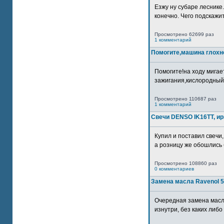
Езжу ну субаре леснике.
конечно. Чего подскажите
Просмотрено 62699 раз
1 комментарий
Помогите,машина глохн
Помогите!на ходу мигае
зажигания,кислородный
Просмотрено 110687 раз
1 комментарий
Свечи DENSO IK16TT, и
Купил и поставил свечи,
а розницу же обошлись б
Просмотрено 108860 раз
0 комментариев
Замена масла Ravenol 5
Очередная замена масл
изнутри, без каких либо 