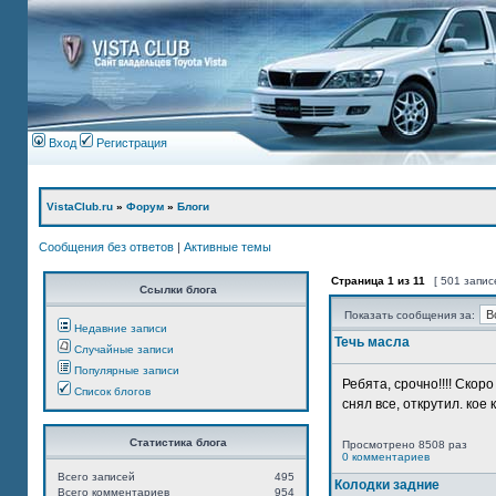
Вход
Регистрация
VistaClub.ru
»
Форум
»
Блоги
Сообщения без ответов
|
Активные темы
Страница
1
из
11
[ 501 запис
Ссылки блога
Показать сообщения за:
Недавние записи
Течь масла
Случайные записи
Популярные записи
Ребята, срочно!!!! Ско
Список блогов
снял все, открутил. кое 
Статистика блога
Просмотрено 8508 раз
0 комментариев
Всего записей
495
Колодки задние
Всего комментариев
954