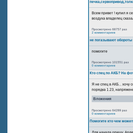
печка,сервопривод,толк
Всем привет ! купил я 
воздуха владелец сказал
Просмотрено 68757 раз
2 комментариев
не погазывают обороты 
помогите
Просмотрено 101551 раз
0 комментариев
Кто спец по АКБ? На ф
Я не спец в АКБ... хочу
порядка 1.23, напряжение
Вложения
Просмотрено 64289 раз
0 комментариев
Помогите кто чем может
Для начала опишу. Арде