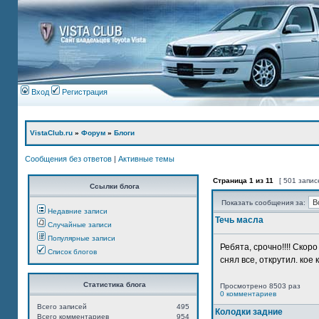
Вход
Регистрация
VistaClub.ru
»
Форум
»
Блоги
Сообщения без ответов
|
Активные темы
Страница
1
из
11
[ 501 запис
Ссылки блога
Показать сообщения за:
Недавние записи
Течь масла
Случайные записи
Популярные записи
Ребята, срочно!!!! Ско
Список блогов
снял все, открутил. кое 
Статистика блога
Просмотрено 8503 раз
0 комментариев
Всего записей
495
Колодки задние
Всего комментариев
954