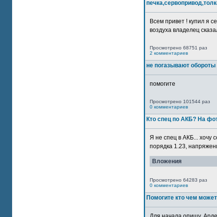
печка,сервопривод,толк
Всем привет ! купил я 
воздуха владелец сказал
Просмотрено 68751 раз
2 комментариев
не погазывают обороты 
помогите
Просмотрено 101544 раз
0 комментариев
Кто спец по АКБ? На ф
Я не спец в АКБ... хочу
порядка 1.23, напряжение
Вложения
Просмотрено 64283 раз
0 комментариев
Помогите кто чем может
Для начала опишу. Арде