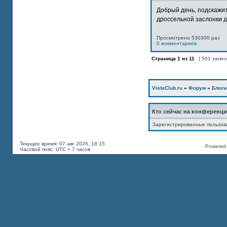
Добрый день, подскажит
дроссельной заслонки дв
Просмотрено 530300 раз
0 комментариев
Страница
1
из
11
[ 501 запис
VistaClub.ru
»
Форум
»
Блоги
Кто сейчас на конференц
Зарегистрированные пользов
Текущее время: 07 авг 2026, 18:15
Powered b
Часовой пояс: UTC + 7 часов