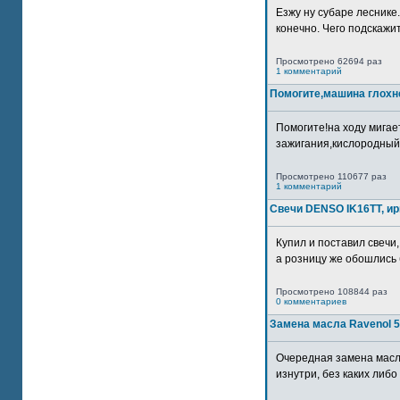
Езжу ну субаре леснике.
конечно. Чего подскажите
Просмотрено 62694 раз
1 комментарий
Помогите,машина глохн
Помогите!на ходу мигае
зажигания,кислородный
Просмотрено 110677 раз
1 комментарий
Свечи DENSO IK16TT, и
Купил и поставил свечи,
а розницу же обошлись б
Просмотрено 108844 раз
0 комментариев
Замена масла Ravenol 5
Очередная замена масл
изнутри, без каких либо 