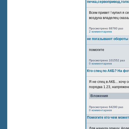
печка,сервопривод,толк
Всем привет ! купил я 
воздуха владелец сказал
Просмотрено 68760 раз
2 комментариев
не погазывают обороты 
помогите
Просмотрено 101552 раз
0 комментариев
Кто спец по АКБ? На ф
Я не спец в АКБ... хочу
порядка 1.23, напряжение
Вложения
Просмотрено 64290 раз
0 комментариев
Помогите кто чем может
Для начала опишу. Арде