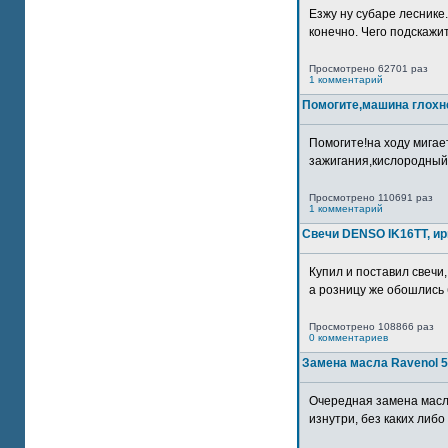
Езжу ну субаре леснике.
конечно. Чего подскажите
Просмотрено 62701 раз
1 комментарий
Помогите,машина глохн
Помогите!на ходу мигае
зажигания,кислородный
Просмотрено 110691 раз
1 комментарий
Свечи DENSO IK16TT, и
Купил и поставил свечи,
а розницу же обошлись б
Просмотрено 108866 раз
0 комментариев
Замена масла Ravenol 5
Очередная замена масл
изнутри, без каких либо 