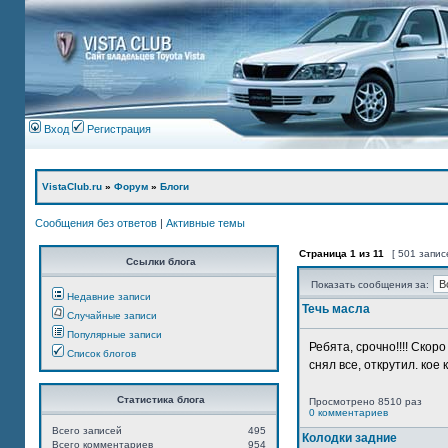
Вход
Регистрация
VistaClub.ru
»
Форум
»
Блоги
Сообщения без ответов
|
Активные темы
Страница
1
из
11
[ 501 запис
Ссылки блога
Показать сообщения за:
Недавние записи
Течь масла
Случайные записи
Популярные записи
Ребята, срочно!!!! Ско
Список блогов
снял все, открутил. кое 
Статистика блога
Просмотрено 8510 раз
0 комментариев
Всего записей
495
Колодки задние
Всего комментариев
954