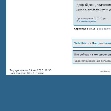
Добрый день, подскажит
дроссельной заслонки дв
Просмотрено 530307 раз
0 комментариев
Страница
1
из
11
[ 501 запис
VistaClub.ru
»
Форум
»
Блоги
Кто сейчас на конференц
Зарегистрированные пользов
Текущее время: 09 авг 2026, 10:35
Powered b
Часовой пояс: UTC + 7 часов