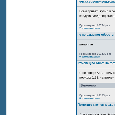
печка,сервопривод,толк
Всем привет ! купил я 
воздуха владелец сказал
Просмотрено 68744 раз
2 комментариев
не погазывают обороты 
помогите
Просмотрено 101538 раз
0 комментариев
Кто спец по АКБ? На ф
Я не спец в АКБ... хочу
порядка 1.23, напряжение
Вложения
Просмотрено 64275 раз
0 комментариев
Помогите кто чем может
Для начала опишу. Арде