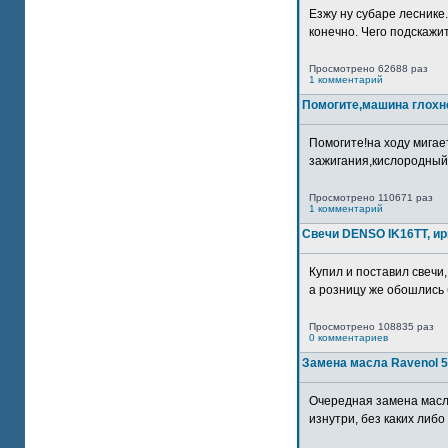
Езжу ну субаре леснике.
конечно. Чего подскажите
Просмотрено 62688 раз
1 комментарий
Помогите,машина глохн
Помогите!на ходу мигае
зажигания,кислородный
Просмотрено 110671 раз
1 комментарий
Свечи DENSO IK16TT, и
Купил и поставил свечи,
а розницу же обошлись б
Просмотрено 108835 раз
0 комментариев
Замена масла Ravenol 5
Очередная замена масл
изнутри, без каких либо 