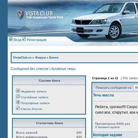
Вход
Регистрация
VistaClub.ru
»
Форум
»
Блоги
Сообщения без ответов
|
Активные темы
Страница
1
из
11
[ 501 запис
Ссылки блога
Показать сообщения за:
Недавние записи
Течь масла
Случайные записи
Популярные записи
Ребята, срочно!!!! Ско
Список блогов
снял все, открутил. кое 
Статистика блога
Просмотрено 8496 раз
0 комментариев
Всего записей
495
Колодки задние
Всего комментариев
954