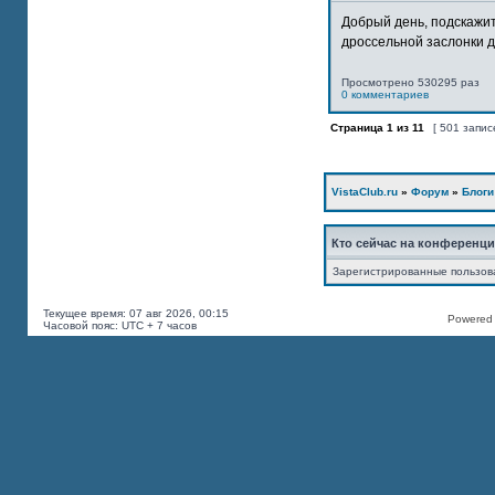
Добрый день, подскажит
дроссельной заслонки дв
Просмотрено 530295 раз
0 комментариев
Страница
1
из
11
[ 501 запис
VistaClub.ru
»
Форум
»
Блоги
Кто сейчас на конференц
Зарегистрированные пользов
Текущее время: 07 авг 2026, 00:15
Powered b
Часовой пояс: UTC + 7 часов