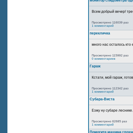
монитор спидометра од
Всем добрый вечер! тре
Просмотрено 116039 раз
1 комментарий
перекличка
много нас осталось кто 
Просмотрено 115992 раз
0 комментариев
Гараж
Кстати, мой гараж, гото
Просмотрено 112342 раз
1 комментарий
Субара-Виста
Езжу ну субаре леснике.
Просмотрено 62685 раз
1 комментарий
Помогите,машина глохн