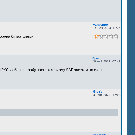
yandobrov
15 ноя 2013, 11:36
орона битая, двери...
Apixe
26 май 2022, 07:47
РУСы,оба, на пробу поставил фирму SAT, засекём на сколь...
GreYs
31 янв 2022, 12:08
МишЛен