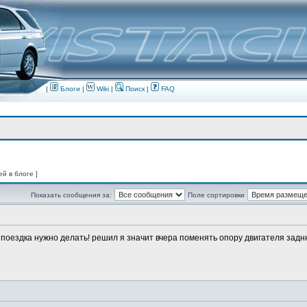
|
Блоги
|
Wiki
|
Поиск
|
FAQ
ей в блоге ]
Показать сообщения за:
Поле сортировки
о поездка нужно делать! решил я значит вчера поменять опору двигателя заднюю