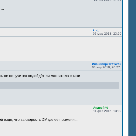
...
kot_
07 мар 2018, 23:59
Иван38ирк1zz:sv50
03 апр 2018, 20:27
ть не получится подойдёт ли магнитола с таки...
Андрей %
11 фев 2016, 13:02
 езде, что за скорость DM где её применя...