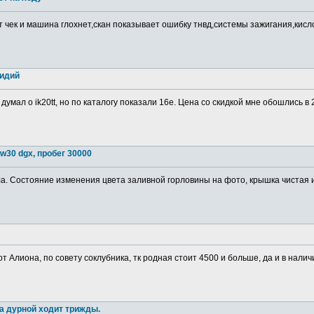
т чек и машина глохнет,скан показывает ошибку тнвд,системы зажигания,кис
ридий
 думал о ik20tt, но по каталогу показали 16е. Цена со скидкой мне обошлись в
w30 dgx, пробег 30000
. Состояние изменения цвета заливной горловины на фото, крышка чистая изн
от Алиона, по совету соклубника, тк родная стоит 4500 и больше, да и в налич
а дурной ходит трижды.