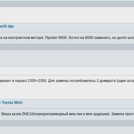
5w30 dgx
 на контрактном моторе. Пробег 8600. Хотел на 8000 заменить, но долго шла
ариант и нашел 2350+2350. Для замены потребовалось 2 домкрата (один штатн
 Toyota Wish
 Виша кузов ZNE10(переднеприводный виш как и моя ардешка). Замена просто,