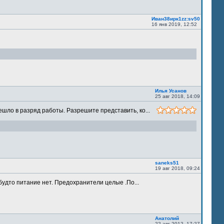
Иван38ирк1zz:sv50
16 янв 2019, 12:52
Илья Усанов
25 авг 2018, 14:09
шло в разряд работы. Разрешите представить, ко...
saneks51
19 авг 2018, 09:24
будто питание нет. Предохранители целые .По...
Анатолий
22 авг 2012, 17:27