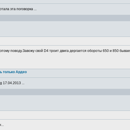
ала эта поговорка ...
о этому поводу.Завожу свой D4 троит двига дергается обороты 650 и 850 бывае
ь только Ардео
 17.04.2013 ...
...