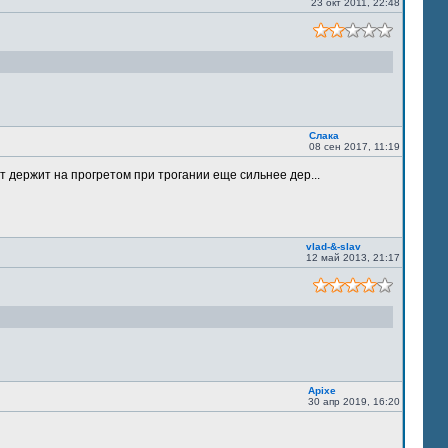
23 окт 2011, 22:48
Слака
08 сен 2017, 11:19
т держит на прогретом при трогании еще сильнее дер...
vlad-&-slav
12 май 2013, 21:17
Apixe
30 апр 2019, 16:20