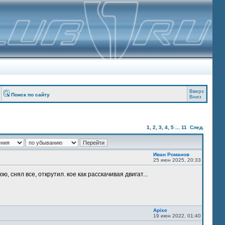
Вверх
Поиск по сайту
Вниз
1
,
2
,
3
,
4
,
5
...
11
След.
Иван Романов
25 июн 2025, 20:33
, снял все, открутил. кое как расскачивая двигат...
Apixe
19 июн 2022, 01:40