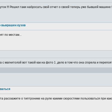
ток !!! Решил таки набросать свой отчет о своей теперь уже бывшей машине ! 
о выкрашен кузов
ят по местам...
а с магнитолой вот такой как на фото 1 ,дело в том что она сгорела и перепоя
оваться
а расскажите о типтронике на руле какими скоростями пользоваться при какой