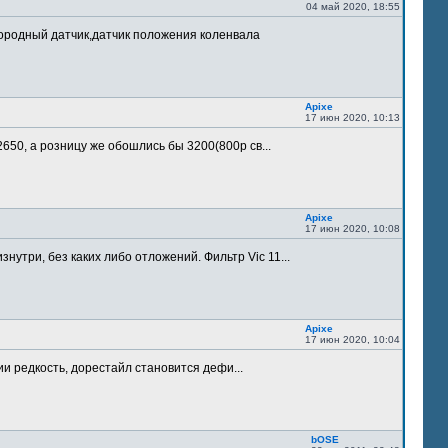
04 май 2020, 18:55
лородный датчик,датчик положения коленвала
Apixe
17 июн 2020, 10:13
 2650, а розницу же обошлись бы 3200(800р св...
Apixe
17 июн 2020, 10:08
утри, без каких либо отложений. Фильтр Vic 11...
Apixe
17 июн 2020, 10:04
ии редкость, дорестайл становится дефи...
bOSE