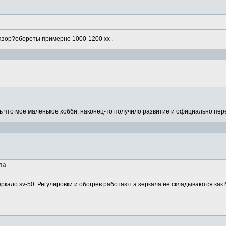
азор?обороты примерно 1000-1200 хх .
 что мое маленькое хобби, наконец-то получило развитие и официально пере
ла
ркало sv-50. Регулировки и обогрев работают а зеркала не складываются как 