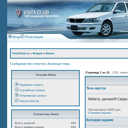
Вход
Регистрация
VistaClub.ru
»
Форум
»
Блоги
Сообщения без ответов
|
Активные темы
Страница
1
из
11
[ 501 запис
Ссылки блога
Недавние записи
Течь масла
Случайные записи
Популярные записи
Ребята, срочно!!!! Скор
Список блогов
Просмотрено 8493 раз
0 комментариев
Статистика блога
Колодки задние
Всего записей
495
Всего комментариев
954