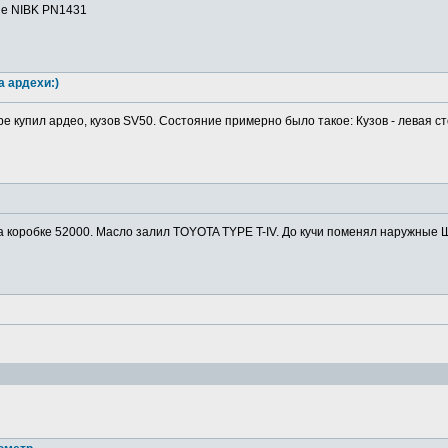
ие NIBK PN1431
а ардехи:)
ре купил ардео, кузов SV50. Состояние примерно было такое: Кузов - левая ст
а коробке 52000. Масло залил TOYOTA TYPE T-IV. До кучи поменял наружные Ш