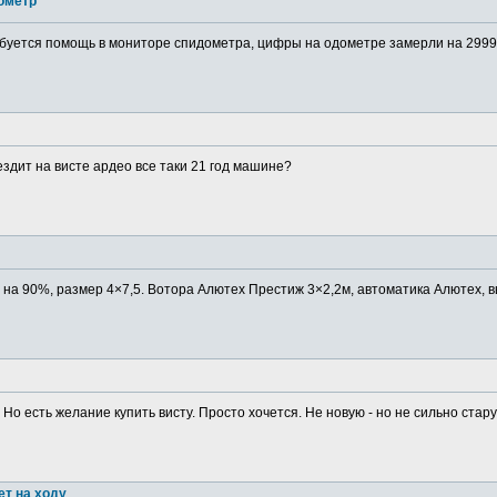
ометр
буется помощь в мониторе спидометра, цифры на одометре замерли на 29999
ездит на висте ардео все таки 21 год машине?
в на 90%, размер 4×7,5. Вотора Алютех Престиж 3×2,2м, автоматика Алютех, в
 Но есть желание купить висту. Просто хочется. Не новую - но не сильно старую
ет на ходу