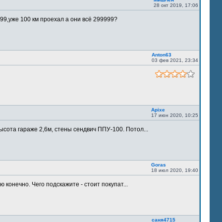
28 окт 2019, 17:06
9,уже 100 км проехал а они всё 299999?
Anton63
03 фев 2021, 23:34
Apixe
17 июн 2020, 10:25
ысота гараже 2,6м, стены сендвич ППУ-100. Потол...
Goras
18 июл 2020, 19:40
 конечно. Чего подскажите - стоит покупат...
саня4715