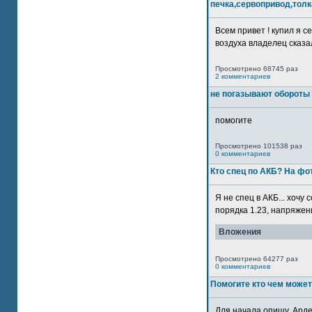
печка,сервопривод,толк
Всем привет ! купил я 
воздуха владелец сказал
Просмотрено 68745 раз
2 комментариев
не погазывают обороты 
помогите
Просмотрено 101538 раз
0 комментариев
Кто спец по АКБ? На ф
Я не спец в АКБ... хочу
порядка 1.23, напряжение
Вложения
Просмотрено 64277 раз
0 комментариев
Помогите кто чем может
Для начала опишу. Арде