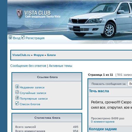
Вход
Регистрация
VistaClub.ru
»
Форум
»
Блоги
Сообщения без ответов
|
Активные темы
Страница
1
из
11
[ 501 запис
Ссылки блога
Показать сообщения за:
Недавние записи
Течь масла
Случайные записи
Популярные записи
Ребята, срочно!!!! Ско
Список блогов
снял все, открутил. кое 
Статистика блога
Просмотрено 8499 раз
0 комментариев
Всего записей
495
Колодки задние
Всего комментариев
954