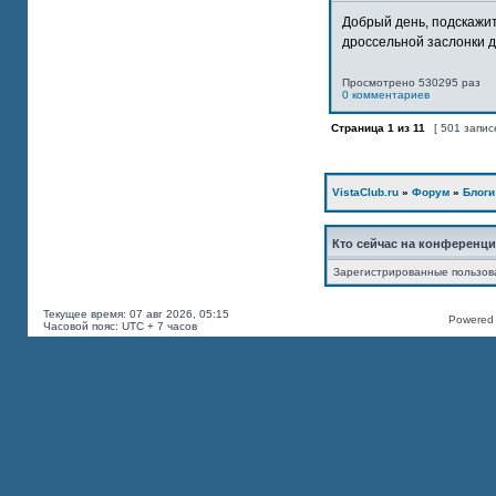
Добрый день, подскажит
дроссельной заслонки дв
Просмотрено 530295 раз
0 комментариев
Страница
1
из
11
[ 501 запис
VistaClub.ru
»
Форум
»
Блоги
Кто сейчас на конференц
Зарегистрированные пользов
Текущее время: 07 авг 2026, 05:15
Powered b
Часовой пояс: UTC + 7 часов