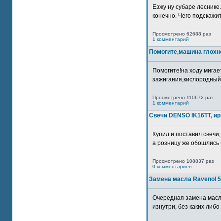
Езжу ну субаре леснике.
конечно. Чего подскажите
Просмотрено 62688 раз
1 комментарий
Помогите,машина глохн
Помогите!на ходу мигае
зажигания,кислородный
Просмотрено 110672 раз
1 комментарий
Свечи DENSO IK16TT, и
Купил и поставил свечи,
а розницу же обошлись б
Просмотрено 108837 раз
0 комментариев
Замена масла Ravenol 5
Очередная замена масл
изнутри, без каких либо 