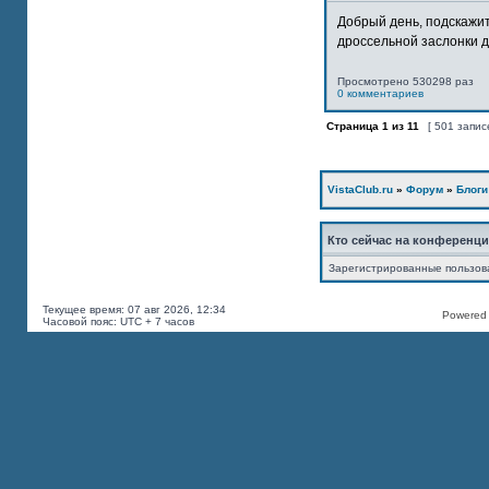
Добрый день, подскажит
дроссельной заслонки дв
Просмотрено 530298 раз
0 комментариев
Страница
1
из
11
[ 501 запис
VistaClub.ru
»
Форум
»
Блоги
Кто сейчас на конференц
Зарегистрированные пользов
Текущее время: 07 авг 2026, 12:34
Powered b
Часовой пояс: UTC + 7 часов