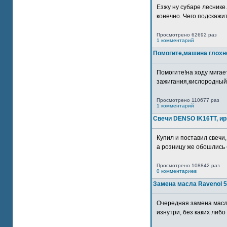
Езжу ну субаре леснике.
конечно. Чего подскажите
Просмотрено 62692 раз
1 комментарий
Помогите,машина глохн
Помогите!на ходу мигае
зажигания,кислородный
Просмотрено 110677 раз
1 комментарий
Свечи DENSO IK16TT, и
Купил и поставил свечи,
а розницу же обошлись б
Просмотрено 108842 раз
0 комментариев
Замена масла Ravenol 5
Очередная замена масл
изнутри, без каких либо 