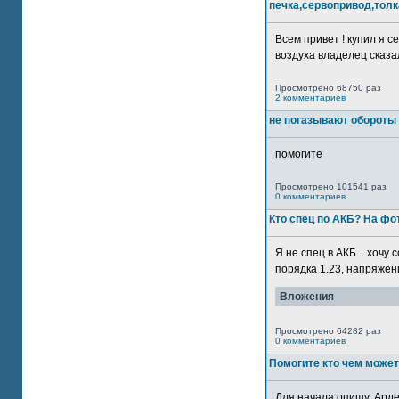
печка,сервопривод,толк
Всем привет ! купил я 
воздуха владелец сказал
Просмотрено 68750 раз
2 комментариев
не погазывают обороты 
помогите
Просмотрено 101541 раз
0 комментариев
Кто спец по АКБ? На ф
Я не спец в АКБ... хочу
порядка 1.23, напряжение
Вложения
Просмотрено 64282 раз
0 комментариев
Помогите кто чем может
Для начала опишу. Арде