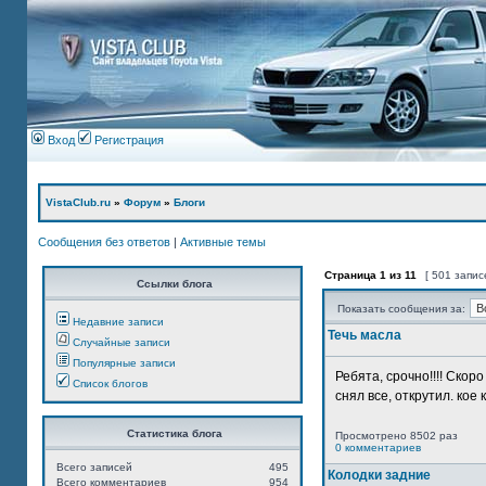
Вход
Регистрация
VistaClub.ru
»
Форум
»
Блоги
Сообщения без ответов
|
Активные темы
Страница
1
из
11
[ 501 запис
Ссылки блога
Показать сообщения за:
Недавние записи
Течь масла
Случайные записи
Популярные записи
Ребята, срочно!!!! Ско
Список блогов
снял все, открутил. кое 
Статистика блога
Просмотрено 8502 раз
0 комментариев
Всего записей
495
Колодки задние
Всего комментариев
954