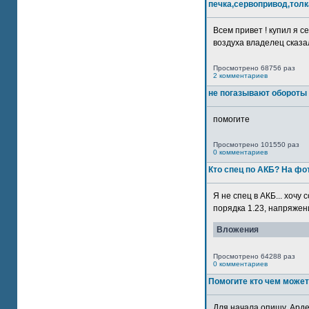
печка,сервопривод,толк
Всем привет ! купил я 
воздуха владелец сказал
Просмотрено 68756 раз
2 комментариев
не погазывают обороты 
помогите
Просмотрено 101550 раз
0 комментариев
Кто спец по АКБ? На ф
Я не спец в АКБ... хочу
порядка 1.23, напряжение
Вложения
Просмотрено 64288 раз
0 комментариев
Помогите кто чем может
Для начала опишу. Арде