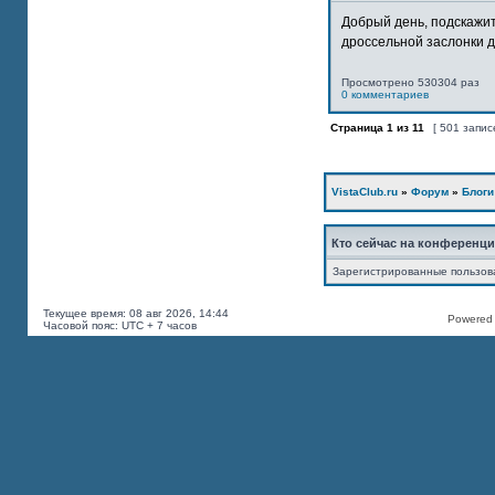
Добрый день, подскажит
дроссельной заслонки дв
Просмотрено 530304 раз
0 комментариев
Страница
1
из
11
[ 501 запис
VistaClub.ru
»
Форум
»
Блоги
Кто сейчас на конференц
Зарегистрированные пользов
Текущее время: 08 авг 2026, 14:44
Powered b
Часовой пояс: UTC + 7 часов