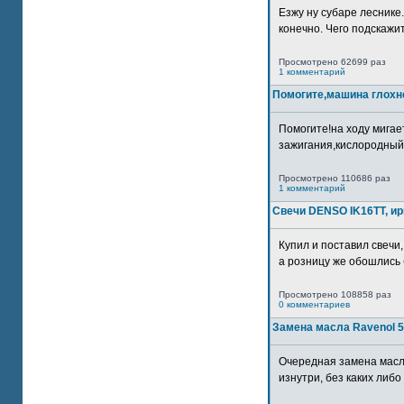
Езжу ну субаре леснике.
конечно. Чего подскажите
Просмотрено 62699 раз
1 комментарий
Помогите,машина глохн
Помогите!на ходу мигае
зажигания,кислородный
Просмотрено 110686 раз
1 комментарий
Свечи DENSO IK16TT, и
Купил и поставил свечи,
а розницу же обошлись б
Просмотрено 108858 раз
0 комментариев
Замена масла Ravenol 5
Очередная замена масл
изнутри, без каких либо 