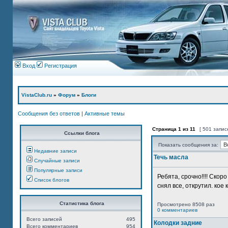
Вход
Регистрация
VistaClub.ru
»
Форум
»
Блоги
Сообщения без ответов
|
Активные темы
Страница
1
из
11
[ 501 запис
Ссылки блога
Показать сообщения за:
Недавние записи
Течь масла
Случайные записи
Популярные записи
Ребята, срочно!!!! Ско
Список блогов
снял все, открутил. кое 
Статистика блога
Просмотрено 8508 раз
0 комментариев
Всего записей
495
Колодки задние
Всего комментариев
954