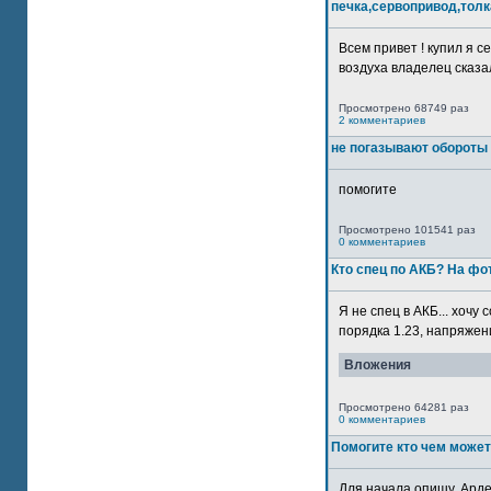
печка,сервопривод,толк
Всем привет ! купил я 
воздуха владелец сказал
Просмотрено 68749 раз
2 комментариев
не погазывают обороты 
помогите
Просмотрено 101541 раз
0 комментариев
Кто спец по АКБ? На ф
Я не спец в АКБ... хочу
порядка 1.23, напряжение
Вложения
Просмотрено 64281 раз
0 комментариев
Помогите кто чем может
Для начала опишу. Арде