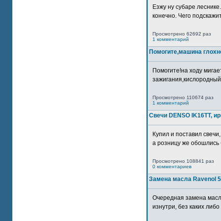
Езжу ну субаре леснике.
конечно. Чего подскажите
Просмотрено 62692 раз
1 комментарий
Помогите,машина глохн
Помогите!на ходу мигае
зажигания,кислородный
Просмотрено 110674 раз
1 комментарий
Свечи DENSO IK16TT, и
Купил и поставил свечи,
а розницу же обошлись б
Просмотрено 108841 раз
0 комментариев
Замена масла Ravenol 5
Очередная замена масл
изнутри, без каких либо 