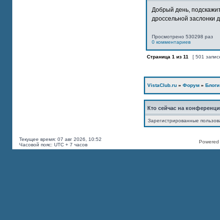
Добрый день, подскажит
дроссельной заслонки дв
Просмотрено 530298 раз
0 комментариев
Страница
1
из
11
[ 501 запис
VistaClub.ru
»
Форум
»
Блоги
Кто сейчас на конференц
Зарегистрированные пользов
Текущее время: 07 авг 2026, 10:52
Powered b
Часовой пояс: UTC + 7 часов