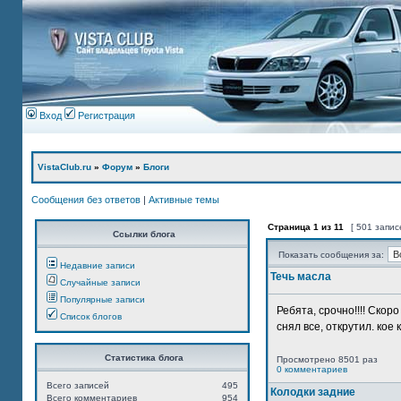
Вход
Регистрация
VistaClub.ru
»
Форум
»
Блоги
Сообщения без ответов
|
Активные темы
Страница
1
из
11
[ 501 запис
Ссылки блога
Показать сообщения за:
Недавние записи
Течь масла
Случайные записи
Популярные записи
Ребята, срочно!!!! Ско
Список блогов
снял все, открутил. кое 
Статистика блога
Просмотрено 8501 раз
0 комментариев
Всего записей
495
Колодки задние
Всего комментариев
954