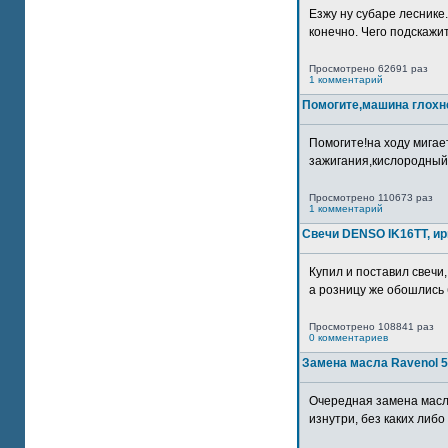
Езжу ну субаре леснике.
конечно. Чего подскажите
Просмотрено 62691 раз
1 комментарий
Помогите,машина глохн
Помогите!на ходу мигае
зажигания,кислородный
Просмотрено 110673 раз
1 комментарий
Свечи DENSO IK16TT, и
Купил и поставил свечи,
а розницу же обошлись б
Просмотрено 108841 раз
0 комментариев
Замена масла Ravenol 5
Очередная замена масл
изнутри, без каких либо 