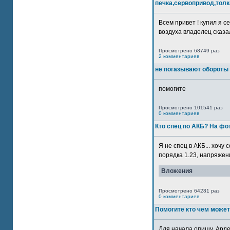
печка,сервопривод,толк
Всем привет ! купил я 
воздуха владелец сказал
Просмотрено 68749 раз
2 комментариев
не погазывают обороты 
помогите
Просмотрено 101541 раз
0 комментариев
Кто спец по АКБ? На ф
Я не спец в АКБ... хочу
порядка 1.23, напряжение
Вложения
Просмотрено 64281 раз
0 комментариев
Помогите кто чем может
Для начала опишу. Арде