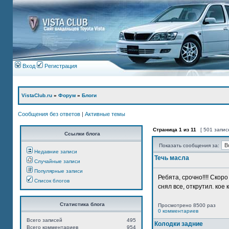
Вход
Регистрация
VistaClub.ru
»
Форум
»
Блоги
Сообщения без ответов
|
Активные темы
Страница
1
из
11
[ 501 запис
Ссылки блога
Показать сообщения за:
Недавние записи
Течь масла
Случайные записи
Популярные записи
Ребята, срочно!!!! Ско
Список блогов
снял все, открутил. кое 
Статистика блога
Просмотрено 8500 раз
0 комментариев
Всего записей
495
Колодки задние
Всего комментариев
954