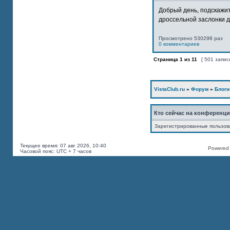
Добрый день, подскажит
дроссельной заслонки дв
Просмотрено 530298 раз
0 комментариев
Страница
1
из
11
[ 501 запис
VistaClub.ru
»
Форум
»
Блоги
Кто сейчас на конференц
Зарегистрированные пользов
Текущее время: 07 авг 2026, 10:40
Powered b
Часовой пояс: UTC + 7 часов