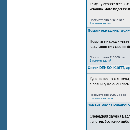
Езжу ну субаре леснике.
конечно. Чего подскажите
Просмотрено 62685 раз
1 комментарий
Помогите,машина глохн
Помогите!на ходу мигае
зажигания,кислородный
Просмотрено 110668 раз
1 комментарий
Свечи DENSO IK16TT, и
Купил и поставил свечи,
а розницу же обошлись б
Просмотрено 108834 раз
0 комментариев
Замена масла Ravenol 5
Очередная замена масл
изнутри, без каких либо 