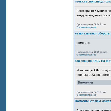
печка,сервопривод,толк
Всем привет ! купил я 
воздуха владелец сказал
Просмотрено 68744 раз
2 комментариев
не погазывают обороты 
помогите
Просмотрено 101534 раз
0 комментариев
Кто спец по АКБ? На ф
Я не спец в АКБ... хочу
порядка 1.23, напряжение
Вложения
Просмотрено 64273 раз
0 комментариев
Помогите кто чем может
Для начала опишу. Арде