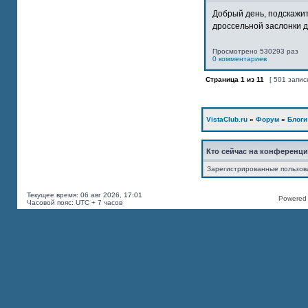
Добрый день, подскажит
дроссельной заслонки дв
Просмотрено 530293 раз
0 комментариев
Страница
1
из
11
[ 501 запис
VistaClub.ru
»
Форум
»
Блоги
Кто сейчас на конференц
Зарегистрированные пользов
Текущее время: 06 авг 2026, 17:01
Powered b
Часовой пояс: UTC + 7 часов