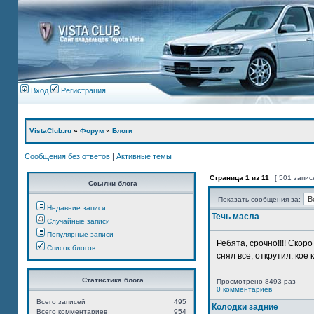
Вход
Регистрация
VistaClub.ru
»
Форум
»
Блоги
Сообщения без ответов
|
Активные темы
Страница
1
из
11
[ 501 запис
Ссылки блога
Показать сообщения за:
Недавние записи
Течь масла
Случайные записи
Популярные записи
Ребята, срочно!!!! Ско
Список блогов
снял все, открутил. кое 
Статистика блога
Просмотрено 8493 раз
0 комментариев
Всего записей
495
Колодки задние
Всего комментариев
954