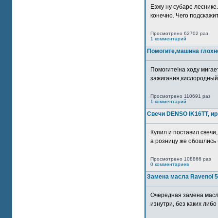
Езжу ну субаре леснике.
конечно. Чего подскажите
Просмотрено 62702 раз
1 комментарий
Помогите,машина глохн
Помогите!на ходу мигае
зажигания,кислородный
Просмотрено 110691 раз
1 комментарий
Свечи DENSO IK16TT, и
Купил и поставил свечи,
а розницу же обошлись б
Просмотрено 108866 раз
0 комментариев
Замена масла Ravenol 5
Очередная замена масл
изнутри, без каких либо 