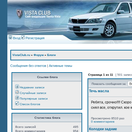
Вход
Регистрация
VistaClub.ru
»
Форум
»
Блоги
Сообщения без ответов
|
Активные темы
Страница
1
из
11
[ 501 запис
Ссылки блога
Показать сообщения за:
Недавние записи
Течь масла
Случайные записи
Популярные записи
Ребята, срочно!!!! Ско
Список блогов
снял все, открутил. кое 
Статистика блога
Просмотрено 8510 раз
0 комментариев
Всего записей
495
Колодки задние
Всего комментариев
954