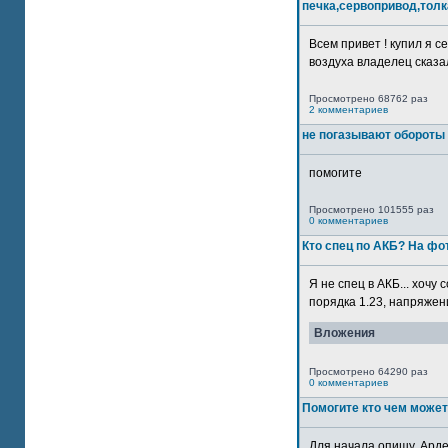
печка,сервопривод,толк
Всем привет ! купил я 
воздуха владелец сказал
Просмотрено 68762 раз
2 комментариев
не погазывают обороты 
помогите
Просмотрено 101555 раз
0 комментариев
Кто спец по АКБ? На ф
Я не спец в АКБ... хочу
порядка 1.23, напряжение
Вложения
Просмотрено 64290 раз
0 комментариев
Помогите кто чем может
Для начала опишу. Арде