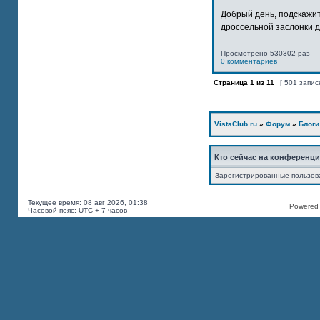
Добрый день, подскажит
дроссельной заслонки дв
Просмотрено 530302 раз
0 комментариев
Страница
1
из
11
[ 501 запис
VistaClub.ru
»
Форум
»
Блоги
Кто сейчас на конференц
Зарегистрированные пользов
Текущее время: 08 авг 2026, 01:38
Powered b
Часовой пояс: UTC + 7 часов