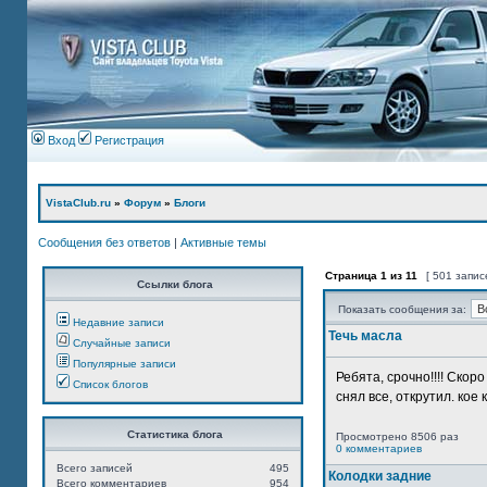
Вход
Регистрация
VistaClub.ru
»
Форум
»
Блоги
Сообщения без ответов
|
Активные темы
Страница
1
из
11
[ 501 запис
Ссылки блога
Показать сообщения за:
Недавние записи
Течь масла
Случайные записи
Популярные записи
Ребята, срочно!!!! Ско
Список блогов
снял все, открутил. кое 
Статистика блога
Просмотрено 8506 раз
0 комментариев
Всего записей
495
Колодки задние
Всего комментариев
954