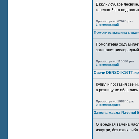
Езжу ну субаре леснике.
конечно. Чего подскажите
Просмотрено 62696 раз
1 комментарий
Помогите,машина глохн
Помогите!на ходу мигае
зажигания,кислородный
Просмотрено 110680 раз
1 комментарий
Свечи DENSO IK16TT, и
Купил и поставил свечи,
а розницу же обошлись б
Просмотрено 108846 раз
0 комментариев
Замена масла Ravenol 5
Очередная замена масл
изнутри, без каких либо 