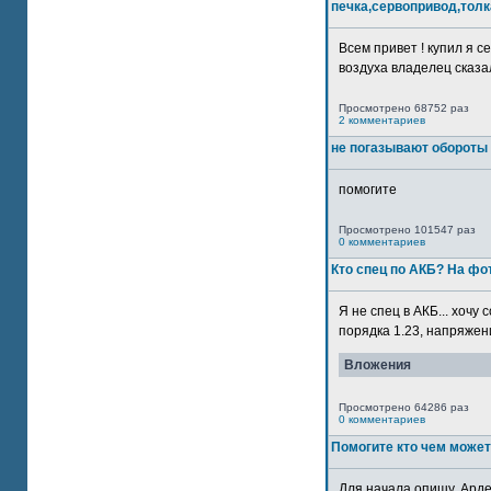
печка,сервопривод,толк
Всем привет ! купил я 
воздуха владелец сказал
Просмотрено 68752 раз
2 комментариев
не погазывают обороты 
помогите
Просмотрено 101547 раз
0 комментариев
Кто спец по АКБ? На ф
Я не спец в АКБ... хочу
порядка 1.23, напряжение
Вложения
Просмотрено 64286 раз
0 комментариев
Помогите кто чем может
Для начала опишу. Арде