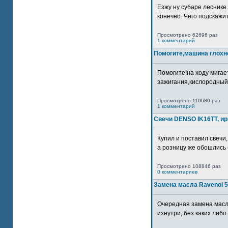
Езжу ну субаре леснике.
конечно. Чего подскажите
Просмотрено 62696 раз
1 комментарий
Помогите,машина глохн
Помогите!на ходу мигае
зажигания,кислородный
Просмотрено 110680 раз
1 комментарий
Свечи DENSO IK16TT, и
Купил и поставил свечи,
а розницу же обошлись б
Просмотрено 108846 раз
0 комментариев
Замена масла Ravenol 5
Очередная замена масл
изнутри, без каких либо 