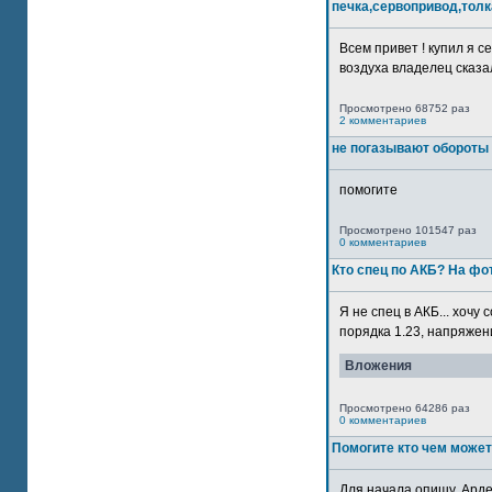
печка,сервопривод,толк
Всем привет ! купил я 
воздуха владелец сказал
Просмотрено 68752 раз
2 комментариев
не погазывают обороты 
помогите
Просмотрено 101547 раз
0 комментариев
Кто спец по АКБ? На ф
Я не спец в АКБ... хочу
порядка 1.23, напряжение
Вложения
Просмотрено 64286 раз
0 комментариев
Помогите кто чем может
Для начала опишу. Арде