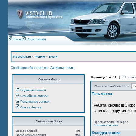
Вход
Регистрация
VistaClub.ru
»
Форум
»
Блоги
Сообщения без ответов
|
Активные темы
Страница
1
из
11
[ 501 запис
Ссылки блога
Показать сообщения за:
Недавние записи
Течь масла
Случайные записи
Популярные записи
Ребята, срочно!!!! Ско
Список блогов
снял все, открутил. кое 
Статистика блога
Просмотрено 8506 раз
0 комментариев
Всего записей
495
Колодки задние
Всего комментариев
954