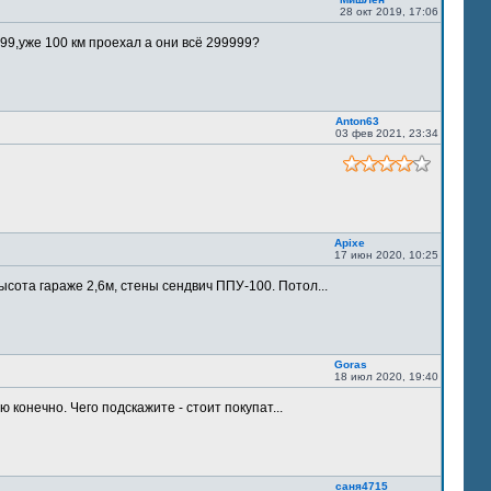
28 окт 2019, 17:06
9,уже 100 км проехал а они всё 299999?
Anton63
03 фев 2021, 23:34
Apixe
17 июн 2020, 10:25
ысота гараже 2,6м, стены сендвич ППУ-100. Потол...
Goras
18 июл 2020, 19:40
 конечно. Чего подскажите - стоит покупат...
саня4715