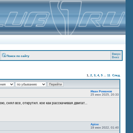
Вверх
Поиск по сайту
Вниз
1
,
2
,
3
,
4
,
5
...
11
След.
Иван Романов
25 июн 2025, 20:33
, снял все, открутил. кое как расскачивая двигат...
Apixe
19 июн 2022, 01:40