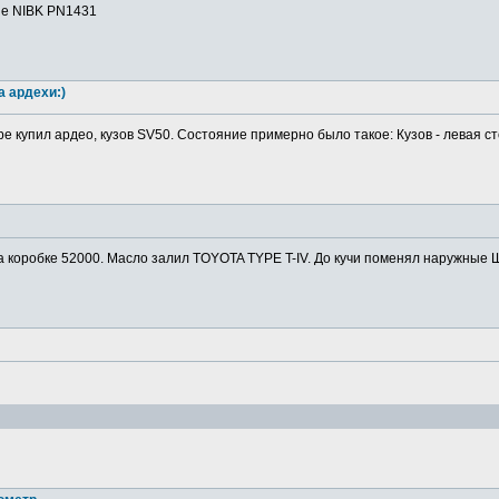
ие NIBK PN1431
а ардехи:)
ре купил ардео, кузов SV50. Состояние примерно было такое: Кузов - левая ст
а коробке 52000. Масло залил TOYOTA TYPE T-IV. До кучи поменял наружные Ш