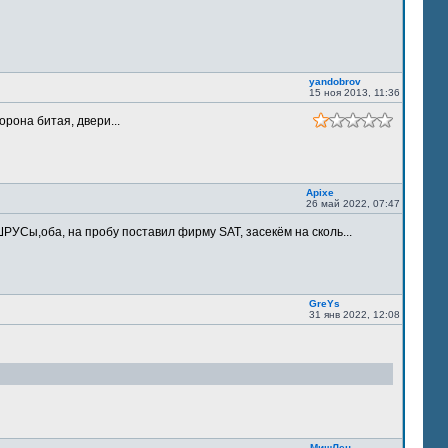
yandobrov
15 ноя 2013, 11:36
орона битая, двери...
Apixe
26 май 2022, 07:47
РУСы,оба, на пробу поставил фирму SAT, засекём на сколь...
GreYs
31 янв 2022, 12:08
МишЛен