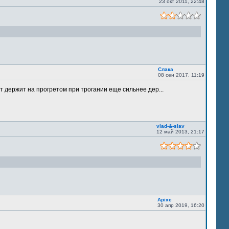
23 окт 2011, 22:48
Слака
08 сен 2017, 11:19
т держит на прогретом при трогании еще сильнее дер...
vlad-&-slav
12 май 2013, 21:17
Apixe
30 апр 2019, 16:20