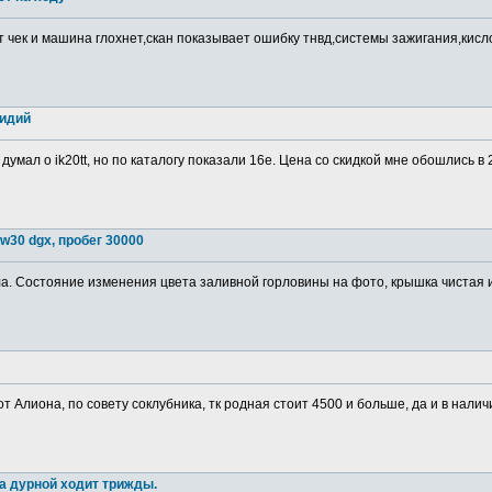
т чек и машина глохнет,скан показывает ошибку тнвд,системы зажигания,кис
ридий
 думал о ik20tt, но по каталогу показали 16е. Цена со скидкой мне обошлись в
w30 dgx, пробег 30000
. Состояние изменения цвета заливной горловины на фото, крышка чистая изн
от Алиона, по совету соклубника, тк родная стоит 4500 и больше, да и в налич
а дурной ходит трижды.