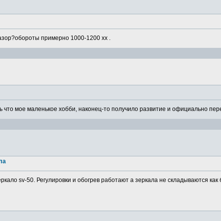
азор?обороты примерно 1000-1200 хх .
 что мое маленькое хобби, наконец-то получило развитие и официально пере
ла
ркало sv-50. Регулировки и обогрев работают а зеркала не складываются как 