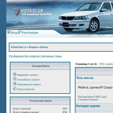
Вход
Регистрация
VistaClub.ru
»
Форум
»
Блоги
Сообщения без ответов
|
Активные темы
Страница
1
из
11
[ 501 запис
Ссылки блога
Недавние записи
Течь масла
Случайные записи
Популярные записи
Ребята, срочно!!!! Скор
Список блогов
Просмотрено 8507 раз
0 комментариев
Статистика блога
Колодки задние
Всего записей
495
Всего комментариев
954