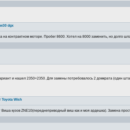
5w30 dgx
 на контрактном моторе. Пробег 8600. Хотел на 8000 заменить, но долго шла
ариант и нашел 2350+2350. Для замены потребовалось 2 домкрата (один штатн
 Toyota Wish
 Виша кузов ZNE10(переднеприводный виш как и моя ардешка). Замена просто,