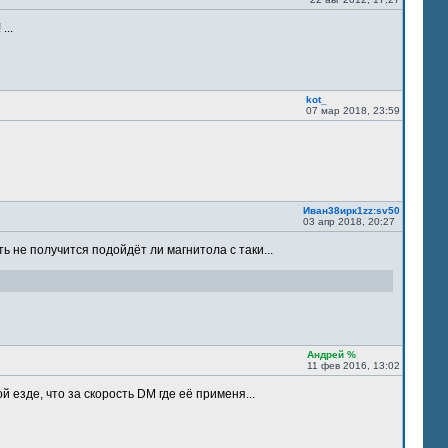
...
kot_
07 мар 2018, 23:59
Иван38ирк1zz:sv50
03 апр 2018, 20:27
ть не получится подойдёт ли магнитола с таки...
Андрей %
11 фев 2016, 13:02
 езде, что за скорость DM где её применя...