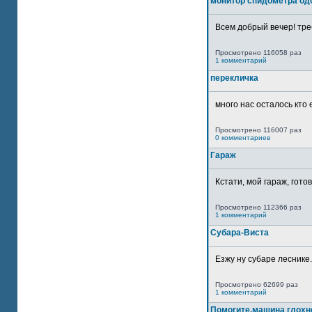
монитор спидометра од
Всем добрый вечер! тре
Просмотрено 116058 раз
1 комментарий
перекличка
много нас осталось кто 
Просмотрено 116007 раз
0 комментариев
Гараж
Кстати, мой гараж, гото
Просмотрено 112366 раз
1 комментарий
Субара-Виста
Езжу ну субаре леснике.
Просмотрено 62699 раз
1 комментарий
Помогите,машина глохн