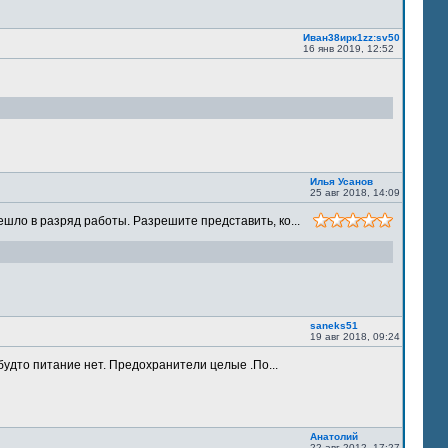
Иван38ирк1zz:sv50
16 янв 2019, 12:52
Илья Усанов
25 авг 2018, 14:09
шло в разряд работы. Разрешите представить, ко...
saneks51
19 авг 2018, 09:24
будто питание нет. Предохранители целые .По...
Анатолий
22 авг 2012, 17:27