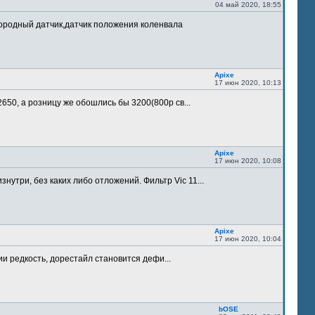
04 май 2020, 18:55
лородный датчик,датчик положения коленвала
Apixe
17 июн 2020, 10:13
 2650, а розницу же обошлись бы 3200(800р св...
Apixe
17 июн 2020, 10:08
утри, без каких либо отложений. Фильтр Vic 11...
Apixe
17 июн 2020, 10:04
ии редкость, дорестайл становится дефи...
bOSE