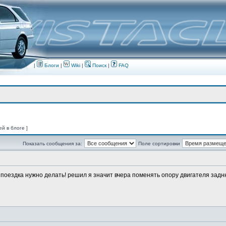
|
Блоги
|
Wiki
|
Поиск
|
FAQ
ей в блоге ]
Показать сообщения за:
Поле сортировки
о поездка нужно делать! решил я значит вчера поменять опору двигателя заднюю