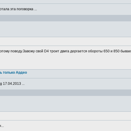
ала эта поговорка ...
о этому поводу.Завожу свой D4 троит двига дергается обороты 650 и 850 бывае
ь только Ардео
 17.04.2013 ...
...