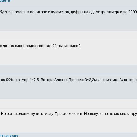
ометр
буется помощь в мониторе спидометра, цифры на одометре замерли на 29999
ездит на висте ардео все таки 21 год машине?
в на 90%, размер 4×7,5. Вотора Алютех Престиж 3×2,2м, автоматика Алютех, в
 Но есть желание купить висту. Просто хочется. Не новую - но не сильно старую
ет на ходу