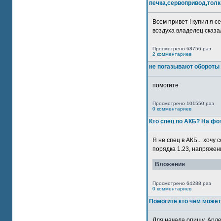
печка,сервопривод,толк
Всем привет ! купил я 
воздуха владелец сказал
Просмотрено 68756 раз
2 комментариев
не погазывают обороты 
помогите
Просмотрено 101550 раз
0 комментариев
Кто спец по АКБ? На ф
Я не спец в АКБ... хочу
порядка 1.23, напряжение
Вложения
Просмотрено 64288 раз
0 комментариев
Помогите кто чем может
Для начала опишу. Арде