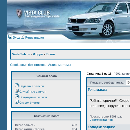
Вход
Регистрация
VistaClub.ru
»
Форум
»
Блоги
Сообщения без ответов
|
Активные темы
Страница
1
из
11
[ 501 запис
Ссылки блога
Показать сообщения за:
Недавние записи
Течь масла
Случайные записи
Популярные записи
Ребята, срочно!!!! Ско
Список блогов
снял все, открутил. кое 
Статистика блога
Просмотрено 8508 раз
0 комментариев
Всего записей
495
Колодки задние
Всего комментариев
954