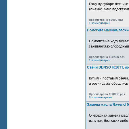
Езжу ну субаре леснике.
конечно. Чего подскажите
Просмотрено 62699 раз
1 комментарий
Помогите,машина глохн
Помогите!на ходу мигае
зажигания,кислородный
Просмотрено 110686 раз
1 комментарий
Свечи DENSO IK16TT, и
Купил и поставил свечи,
а розницу же обошлись б
Просмотрено 108858 раз
0 комментариев
Замена масла Ravenol 5
Очередная замена масл
изнутри, без каких либо 