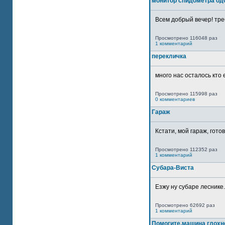
монитор спидометра од
Всем добрый вечер! тре
Просмотрено 116048 раз
1 комментарий
перекличка
много нас осталось кто 
Просмотрено 115998 раз
0 комментариев
Гараж
Кстати, мой гараж, гото
Просмотрено 112352 раз
1 комментарий
Субара-Виста
Езжу ну субаре леснике.
Просмотрено 62692 раз
1 комментарий
Помогите,машина глохн