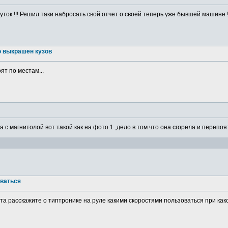
ток !!! Решил таки набросать свой отчет о своей теперь уже бывшей машине ! 
о выкрашен кузов
ят по местам...
а с магнитолой вот такой как на фото 1 ,дело в том что она сгорела и перепоя
оваться
а расскажите о типтронике на руле какими скоростями пользоваться при какой