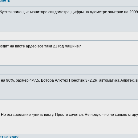
ометр
буется помощь в мониторе спидометра, цифры на одометре замерли на 29999
ездит на висте ардео все таки 21 год машине?
в на 90%, размер 4×7,5. Вотора Алютех Престиж 3×2,2м, автоматика Алютех, в
 Но есть желание купить висту. Просто хочется. Не новую - но не сильно старую
ет на ходу