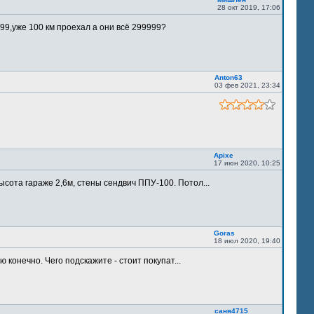
28 окт 2019, 17:06
9,уже 100 км проехал а они всё 299999?
Anton63
03 фев 2021, 23:34
Apixe
17 июн 2020, 10:25
ысота гараже 2,6м, стены сендвич ППУ-100. Потол...
Goras
18 июл 2020, 19:40
 конечно. Чего подскажите - стоит покупат...
саня4715