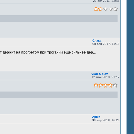
23 окт 2011, 22:48
Слака
08 сен 2017, 11:19
т держит на прогретом при трогании еще сильнее дер...
vlad-&-slav
12 май 2013, 21:17
Apixe
30 апр 2019, 16:20