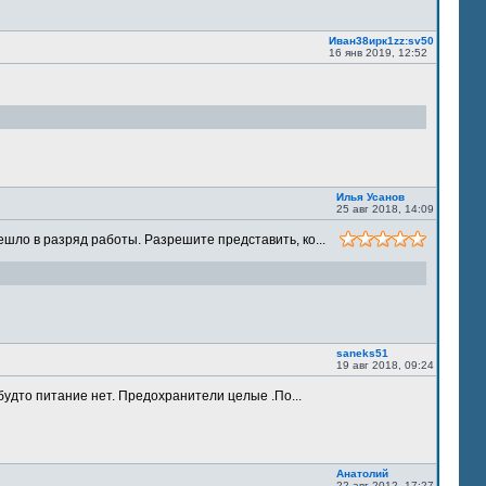
Иван38ирк1zz:sv50
16 янв 2019, 12:52
Илья Усанов
25 авг 2018, 14:09
шло в разряд работы. Разрешите представить, ко...
saneks51
19 авг 2018, 09:24
будто питание нет. Предохранители целые .По...
Анатолий
22 авг 2012, 17:27