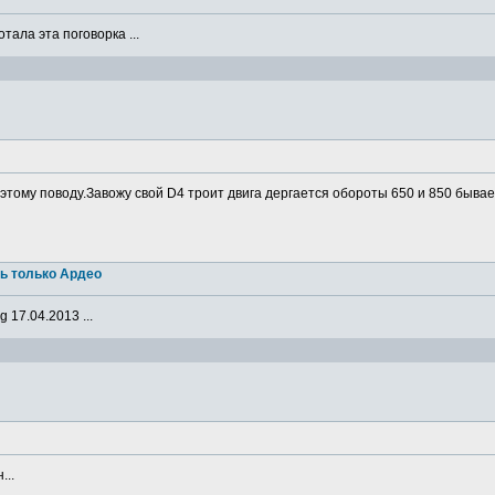
ала эта поговорка ...
о этому поводу.Завожу свой D4 троит двига дергается обороты 650 и 850 бывае
ь только Ардео
 17.04.2013 ...
...