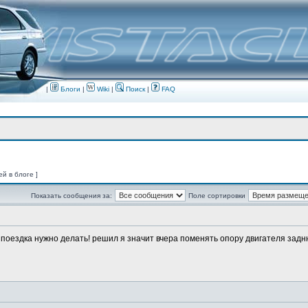
|
Блоги
|
Wiki
|
Поиск
|
FAQ
ей в блоге ]
Показать сообщения за:
Поле сортировки
о поездка нужно делать! решил я значит вчера поменять опору двигателя заднюю