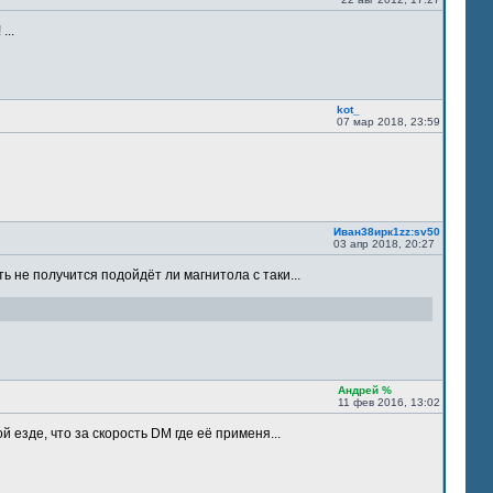
...
kot_
07 мар 2018, 23:59
Иван38ирк1zz:sv50
03 апр 2018, 20:27
ть не получится подойдёт ли магнитола с таки...
Андрей %
11 фев 2016, 13:02
 езде, что за скорость DM где её применя...