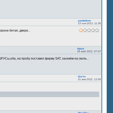
yandobrov
15 ноя 2013, 11:36
орона битая, двери...
Apixe
26 май 2022, 07:47
РУСы,оба, на пробу поставил фирму SAT, засекём на сколь...
GreYs
31 янв 2022, 12:08
МишЛен