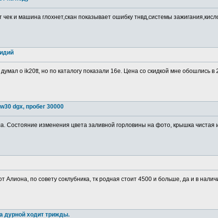
т чек и машина глохнет,скан показывает ошибку тнвд,системы зажигания,кис
ридий
 думал о ik20tt, но по каталогу показали 16е. Цена со скидкой мне обошлись в
w30 dgx, пробег 30000
. Состояние изменения цвета заливной горловины на фото, крышка чистая изн
от Алиона, по совету соклубника, тк родная стоит 4500 и больше, да и в налич
а дурной ходит трижды.