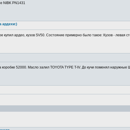
ие NIBK PN1431
а ардехи:)
ре купил ардео, кузов SV50. Состояние примерно было такое: Кузов - левая ст
а коробке 52000. Масло залил TOYOTA TYPE T-IV. До кучи поменял наружные Ш