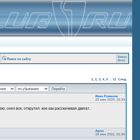
Вверх
Поиск по сайту
Вниз
1
,
2
,
3
,
4
,
5
...
11
След.
Иван Романов
25 июн 2025, 20:33
, снял все, открутил. кое как расскачивая двигат...
Apixe
19 июн 2022, 01:40