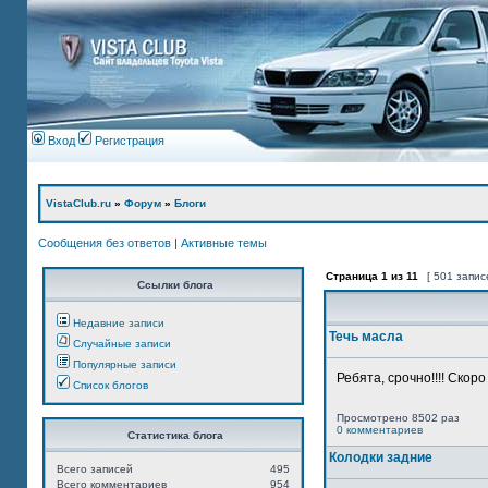
Вход
Регистрация
VistaClub.ru
»
Форум
»
Блоги
Сообщения без ответов
|
Активные темы
Страница
1
из
11
[ 501 запис
Ссылки блога
Недавние записи
Течь масла
Случайные записи
Популярные записи
Ребята, срочно!!!! Скор
Список блогов
Просмотрено 8502 раз
0 комментариев
Статистика блога
Колодки задние
Всего записей
495
Всего комментариев
954