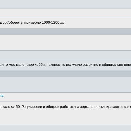
азор?обороты примерно 1000-1200 хх .
 что мое маленькое хобби, наконец-то получило развитие и официально пере
ла
ркало sv-50. Регулировки и обогрев работают а зеркала не складываются как 