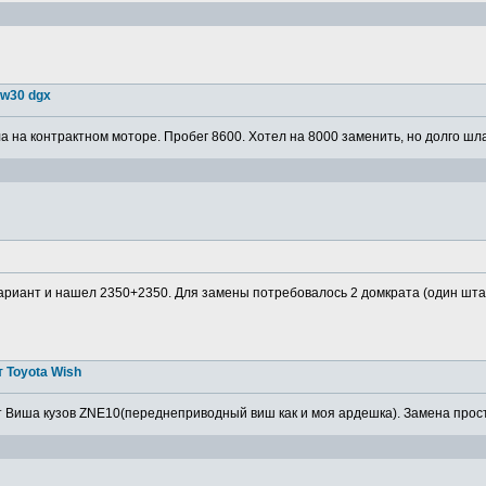
5w30 dgx
 на контрактном моторе. Пробег 8600. Хотел на 8000 заменить, но долго шла
ариант и нашел 2350+2350. Для замены потребовалось 2 домкрата (один штатн
 Toyota Wish
 Виша кузов ZNE10(переднеприводный виш как и моя ардешка). Замена просто,