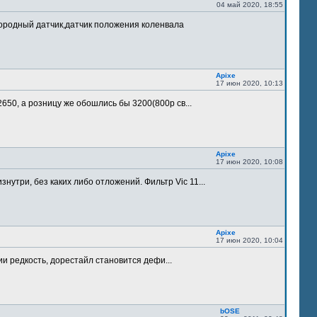
04 май 2020, 18:55
лородный датчик,датчик положения коленвала
Apixe
17 июн 2020, 10:13
 2650, а розницу же обошлись бы 3200(800р св...
Apixe
17 июн 2020, 10:08
утри, без каких либо отложений. Фильтр Vic 11...
Apixe
17 июн 2020, 10:04
ии редкость, дорестайл становится дефи...
bOSE