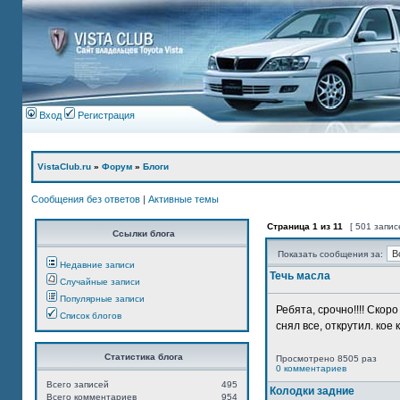
Вход
Регистрация
VistaClub.ru
»
Форум
»
Блоги
Сообщения без ответов
|
Активные темы
Страница
1
из
11
[ 501 запис
Ссылки блога
Показать сообщения за:
Недавние записи
Течь масла
Случайные записи
Популярные записи
Ребята, срочно!!!! Ско
Список блогов
снял все, открутил. кое 
Статистика блога
Просмотрено 8505 раз
0 комментариев
Всего записей
495
Колодки задние
Всего комментариев
954