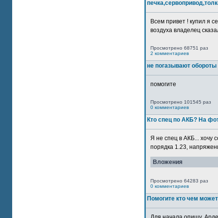
печка,сервопривод,толк
Всем привет ! купил я 
воздуха владелец сказал
Просмотрено 68751 раз
2 комментариев
не погазывают обороты 
помогите
Просмотрено 101545 раз
0 комментариев
Кто спец по АКБ? На ф
Я не спец в АКБ... хочу
порядка 1.23, напряжение
Вложения
Просмотрено 64283 раз
0 комментариев
Помогите кто чем может
Для начала опишу. Арде