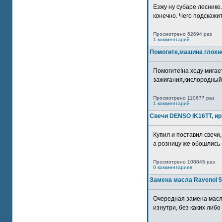
Езжу ну субаре леснике.
конечно. Чего подскажите
Просмотрено 62694 раз
1 комментарий
Помогите,машина глохн
Помогите!на ходу мигае
зажигания,кислородный
Просмотрено 110677 раз
1 комментарий
Свечи DENSO IK16TT, и
Купил и поставил свечи,
а розницу же обошлись б
Просмотрено 108845 раз
0 комментариев
Замена масла Ravenol 5
Очередная замена масл
изнутри, без каких либо 