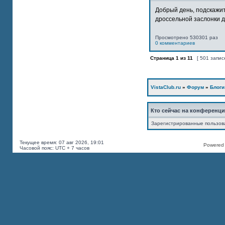
Добрый день, подскажит
дроссельной заслонки дв
Просмотрено 530301 раз
0 комментариев
Страница
1
из
11
[ 501 запис
VistaClub.ru
»
Форум
»
Блоги
Кто сейчас на конференц
Зарегистрированные пользов
Текущее время: 07 авг 2026, 19:01
Powered b
Часовой пояс: UTC + 7 часов