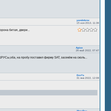
yandobrov
15 ноя 2013, 11:36
орона битая, двери...
Apixe
26 май 2022, 07:47
РУСы,оба, на пробу поставил фирму SAT, засекём на сколь...
GreYs
31 янв 2022, 12:08
МишЛен