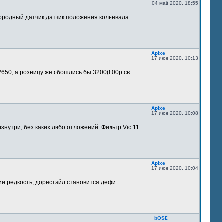
04 май 2020, 18:55
лородный датчик,датчик положения коленвала
Apixe
17 июн 2020, 10:13
 2650, а розницу же обошлись бы 3200(800р св...
Apixe
17 июн 2020, 10:08
утри, без каких либо отложений. Фильтр Vic 11...
Apixe
17 июн 2020, 10:04
ии редкость, дорестайл становится дефи...
bOSE