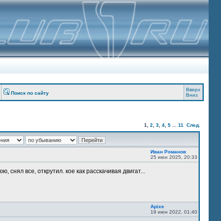
Вверх
Поиск по сайту
Вниз
1
,
2
,
3
,
4
,
5
...
11
След.
Иван Романов
25 июн 2025, 20:33
, снял все, открутил. кое как расскачивая двигат...
Apixe
19 июн 2022, 01:40