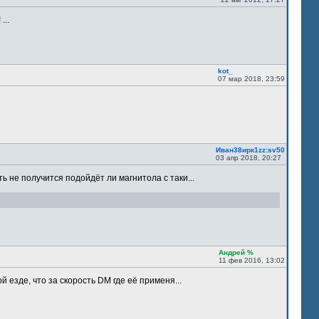
...
kot_
07 мар 2018, 23:59
Иван38ирк1zz:sv50
03 апр 2018, 20:27
ть не получится подойдёт ли магнитола с таки...
Андрей %
11 фев 2016, 13:02
 езде, что за скорость DM где её применя...