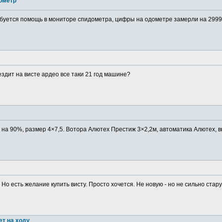
ометр
буется помощь в мониторе спидометра, цифры на одометре замерли на 29999
ездит на висте ардео все таки 21 год машине?
в на 90%, размер 4×7,5. Вотора Алютех Престиж 3×2,2м, автоматика Алютех, в
 Но есть желание купить висту. Просто хочется. Не новую - но не сильно старую
ет на ходу