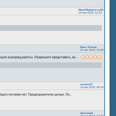
Иван38ирк1zz:sv50
16 янв 2019, 12:52
Илья Усанов
25 авг 2018, 14:09
шло в разряд работы. Разрешите представить, ко...
saneks51
19 авг 2018, 09:24
будто питание нет. Предохранители целые .По...
Анатолий
22 авг 2012, 17:27