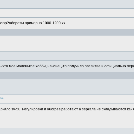
азор?обороты примерно 1000-1200 хх .
 что мое маленькое хобби, наконец-то получило развитие и официально пере
ла
ркало sv-50. Регулировки и обогрев работают а зеркала не складываются как 