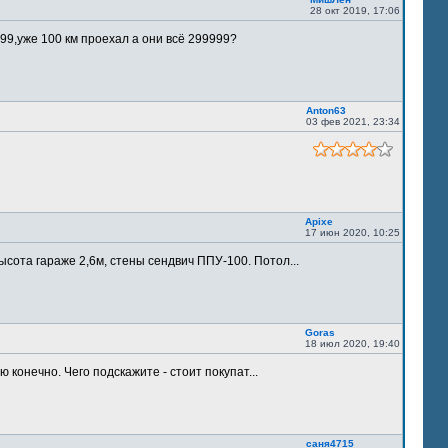
28 окт 2019, 17:06
9,уже 100 км проехал а они всё 299999?
Anton63
03 фев 2021, 23:34
Apixe
17 июн 2020, 10:25
ысота гараже 2,6м, стены сендвич ППУ-100. Потол...
Goras
18 июл 2020, 19:40
 конечно. Чего подскажите - стоит покупат...
саня4715