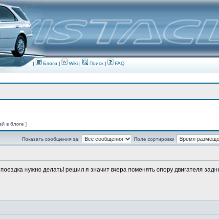
|
Блоги
|
Wiki
|
Поиск
|
FAQ
ей в блоге ]
Показать сообщения за:
Поле сортировки
о поездка нужно делать! решил я значит вчера поменять опору двигателя заднюю