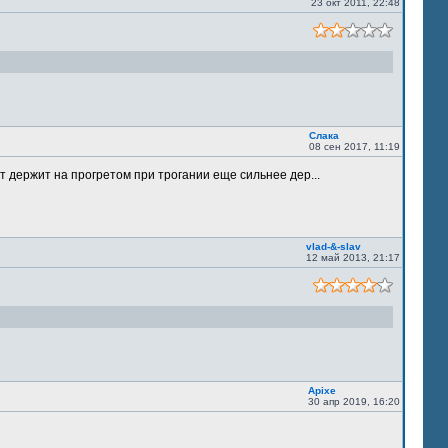
23 окт 2011, 22:48
Слака
08 сен 2017, 11:19
т держит на прогретом при трогании еще сильнее дер...
vlad-&-slav
12 май 2013, 21:17
Apixe
30 апр 2019, 16:20