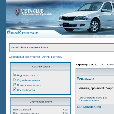
Вход
Регистрация
VistaClub.ru
»
Форум
»
Блоги
Сообщения без ответов
|
Активные темы
Страница
1
из
11
[ 501 запис
Ссылки блога
Недавние записи
Течь масла
Случайные записи
Популярные записи
Ребята, срочно!!!! Скор
Список блогов
Просмотрено 8502 раз
0 комментариев
Статистика блога
Колодки задние
Всего записей
495
Всего комментариев
954