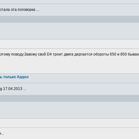
ала эта поговорка ...
о этому поводу.Завожу свой D4 троит двига дергается обороты 650 и 850 бывае
ь только Ардео
 17.04.2013 ...
...