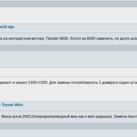
5w30 dgx
 на контрактном моторе. Пробег 8600. Хотел на 8000 заменить, но долго шла
ариант и нашел 2350+2350. Для замены потребовалось 2 домкрата (один штатн
 Toyota Wish
 Виша кузов ZNE10(переднеприводный виш как и моя ардешка). Замена просто,