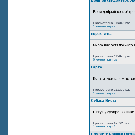
монитор спидометра од
Всем добрый вечер! тре
Просмотрено 116048 раз
1 комментарий
перекличка
много нас осталось кто 
Просмотрено 115996 раз
0 комментариев
Гараж
Кстати, мой гараж, гото
Просмотрено 112350 раз
1 комментарий
Субара-Виста
Езжу ну субаре леснике.
Просмотрено 62692 раз
1 комментарий
Помогите,машина глохн