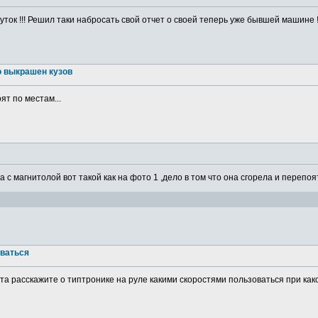
ток !!! Решил таки набросать свой отчет о своей теперь уже бывшей машине ! 
о выкрашен кузов
ят по местам...
а с магнитолой вот такой как на фото 1 ,дело в том что она сгорела и перепоя
оваться
а расскажите о типтронике на руле какими скоростями пользоваться при какой