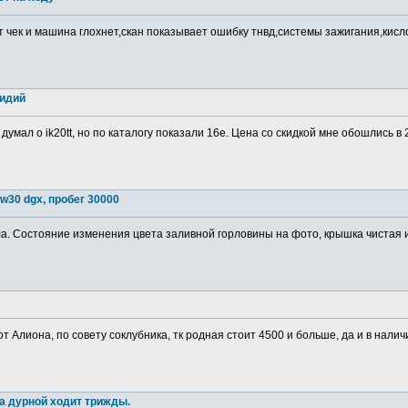
т чек и машина глохнет,скан показывает ошибку тнвд,системы зажигания,кис
ридий
 думал о ik20tt, но по каталогу показали 16е. Цена со скидкой мне обошлись в
w30 dgx, пробег 30000
. Состояние изменения цвета заливной горловины на фото, крышка чистая изн
от Алиона, по совету соклубника, тк родная стоит 4500 и больше, да и в налич
а дурной ходит трижды.