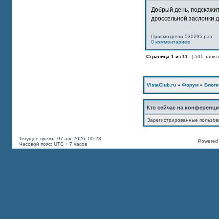
Добрый день, подскажит
дроссельной заслонки дв
Просмотрено 530295 раз
0 комментариев
Страница
1
из
11
[ 501 запис
VistaClub.ru
»
Форум
»
Блоги
Кто сейчас на конференц
Зарегистрированные пользов
Текущее время: 07 авг 2026, 00:23
Powered b
Часовой пояс: UTC + 7 часов