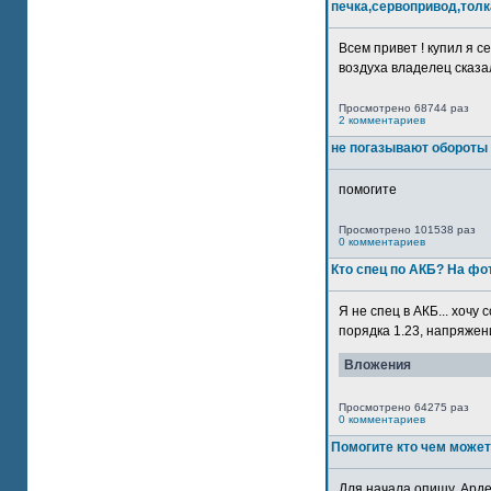
печка,сервопривод,толк
Всем привет ! купил я 
воздуха владелец сказал
Просмотрено 68744 раз
2 комментариев
не погазывают обороты 
помогите
Просмотрено 101538 раз
0 комментариев
Кто спец по АКБ? На ф
Я не спец в АКБ... хочу
порядка 1.23, напряжение
Вложения
Просмотрено 64275 раз
0 комментариев
Помогите кто чем может
Для начала опишу. Арде