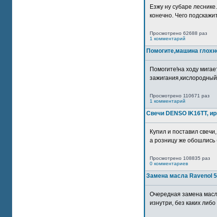
Езжу ну субаре леснике.
конечно. Чего подскажите
Просмотрено 62688 раз
1 комментарий
Помогите,машина глохн
Помогите!на ходу мигае
зажигания,кислородный
Просмотрено 110671 раз
1 комментарий
Свечи DENSO IK16TT, и
Купил и поставил свечи,
а розницу же обошлись б
Просмотрено 108835 раз
0 комментариев
Замена масла Ravenol 5
Очередная замена масл
изнутри, без каких либо 