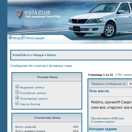
Вход
Регистрация
VistaClub.ru
»
Форум
»
Блоги
Сообщения без ответов
|
Активные темы
Страница
1
из
11
[ 501 запис
Ссылки блога
Показать сообщения за:
Недавние записи
Течь масла
Случайные записи
Популярные записи
Ребята, срочно!!!! Ско
Список блогов
снял все, открутил. кое 
Статистика блога
Просмотрено 8496 раз
0 комментариев
Всего записей
495
Колодки задние
Всего комментариев
954