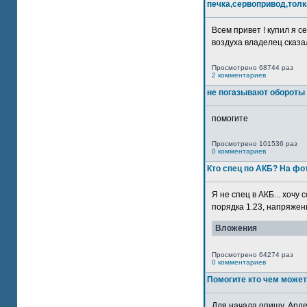
печка,сервопривод,толк
Всем привет ! купил я 
воздуха владелец сказал
Просмотрено 68744 раз
2 комментариев
не погазывают обороты 
помогите
Просмотрено 101536 раз
0 комментариев
Кто спец по АКБ? На ф
Я не спец в АКБ... хочу
порядка 1.23, напряжение
Вложения
Просмотрено 64274 раз
0 комментариев
Помогите кто чем может
Для начала опишу. Арде