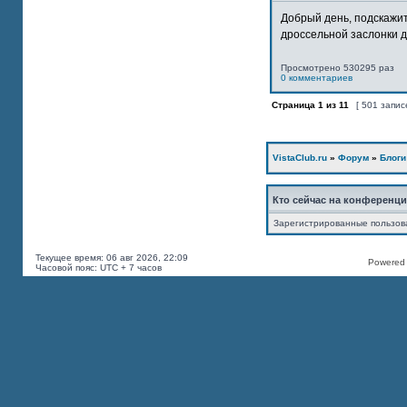
Добрый день, подскажит
дроссельной заслонки дв
Просмотрено 530295 раз
0 комментариев
Страница
1
из
11
[ 501 запис
VistaClub.ru
»
Форум
»
Блоги
Кто сейчас на конференц
Зарегистрированные пользов
Текущее время: 06 авг 2026, 22:09
Powered b
Часовой пояс: UTC + 7 часов