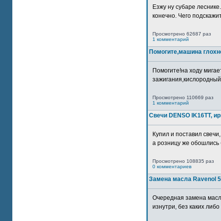
Езжу ну субаре леснике.
конечно. Чего подскажите
Просмотрено 62687 раз
1 комментарий
Помогите,машина глохн
Помогите!на ходу мигае
зажигания,кислородный
Просмотрено 110669 раз
1 комментарий
Свечи DENSO IK16TT, и
Купил и поставил свечи,
а розницу же обошлись б
Просмотрено 108835 раз
0 комментариев
Замена масла Ravenol 5
Очередная замена масл
изнутри, без каких либо 