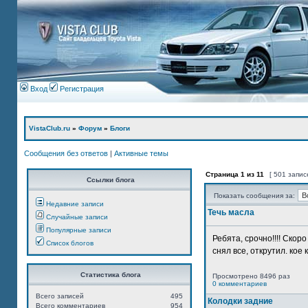
Вход
Регистрация
VistaClub.ru
»
Форум
»
Блоги
Сообщения без ответов
|
Активные темы
Страница
1
из
11
[ 501 запис
Ссылки блога
Показать сообщения за:
Недавние записи
Течь масла
Случайные записи
Популярные записи
Ребята, срочно!!!! Ско
Список блогов
снял все, открутил. кое 
Статистика блога
Просмотрено 8496 раз
0 комментариев
Всего записей
495
Колодки задние
Всего комментариев
954