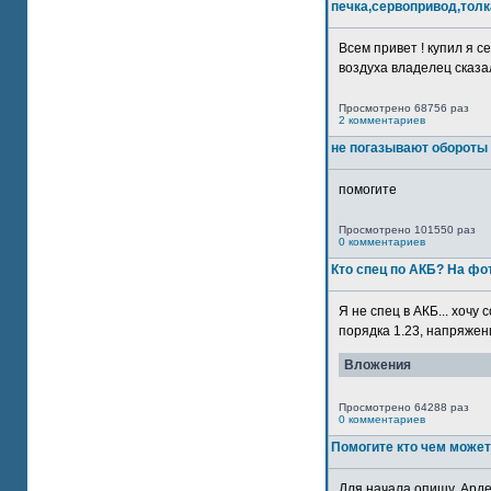
печка,сервопривод,толк
Всем привет ! купил я 
воздуха владелец сказал
Просмотрено 68756 раз
2 комментариев
не погазывают обороты 
помогите
Просмотрено 101550 раз
0 комментариев
Кто спец по АКБ? На ф
Я не спец в АКБ... хочу
порядка 1.23, напряжение
Вложения
Просмотрено 64288 раз
0 комментариев
Помогите кто чем может
Для начала опишу. Арде