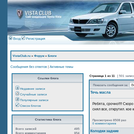
Вход
Регистрация
VistaClub.ru
»
Форум
»
Блоги
Сообщения без ответов
|
Активные темы
Страница
1
из
11
[ 501 запис
Ссылки блога
Показать сообщения за:
Недавние записи
Течь масла
Случайные записи
Популярные записи
Ребята, срочно!!!! Ско
Список блогов
снял все, открутил. кое 
Статистика блога
Просмотрено 8508 раз
0 комментариев
Всего записей
495
Колодки задние
Всего комментариев
954