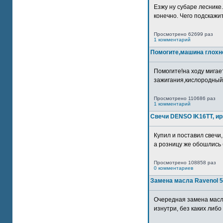
Езжу ну субаре леснике.
конечно. Чего подскажите
Просмотрено 62699 раз
1 комментарий
Помогите,машина глохн
Помогите!на ходу мигае
зажигания,кислородный
Просмотрено 110686 раз
1 комментарий
Свечи DENSO IK16TT, и
Купил и поставил свечи,
а розницу же обошлись б
Просмотрено 108858 раз
0 комментариев
Замена масла Ravenol 5
Очередная замена масл
изнутри, без каких либо 