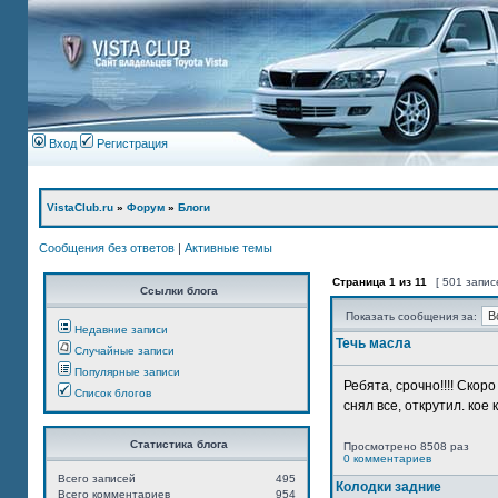
Вход
Регистрация
VistaClub.ru
»
Форум
»
Блоги
Сообщения без ответов
|
Активные темы
Страница
1
из
11
[ 501 запис
Ссылки блога
Показать сообщения за:
Недавние записи
Течь масла
Случайные записи
Популярные записи
Ребята, срочно!!!! Ско
Список блогов
снял все, открутил. кое 
Статистика блога
Просмотрено 8508 раз
0 комментариев
Всего записей
495
Колодки задние
Всего комментариев
954