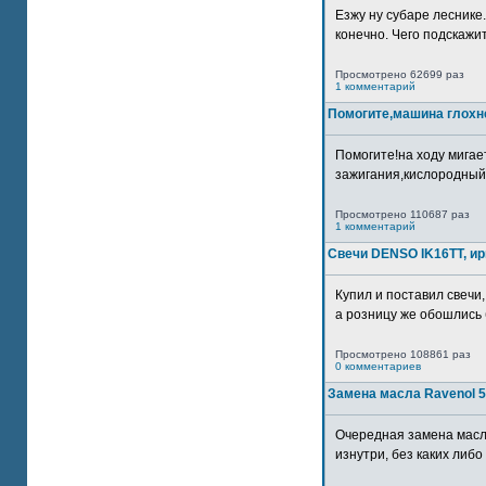
Езжу ну субаре леснике.
конечно. Чего подскажите
Просмотрено 62699 раз
1 комментарий
Помогите,машина глохн
Помогите!на ходу мигае
зажигания,кислородный
Просмотрено 110687 раз
1 комментарий
Свечи DENSO IK16TT, и
Купил и поставил свечи,
а розницу же обошлись б
Просмотрено 108861 раз
0 комментариев
Замена масла Ravenol 5
Очередная замена масл
изнутри, без каких либо 