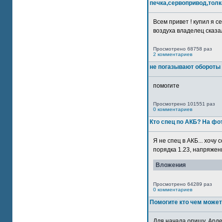
печка,сервопривод,толк
Всем привет ! купил я 
воздуха владелец сказал
Просмотрено 68758 раз
2 комментариев
не погазывают обороты 
помогите
Просмотрено 101551 раз
0 комментариев
Кто спец по АКБ? На ф
Я не спец в АКБ... хочу
порядка 1.23, напряжение
Вложения
Просмотрено 64289 раз
0 комментариев
Помогите кто чем может
Для начала опишу. Арде