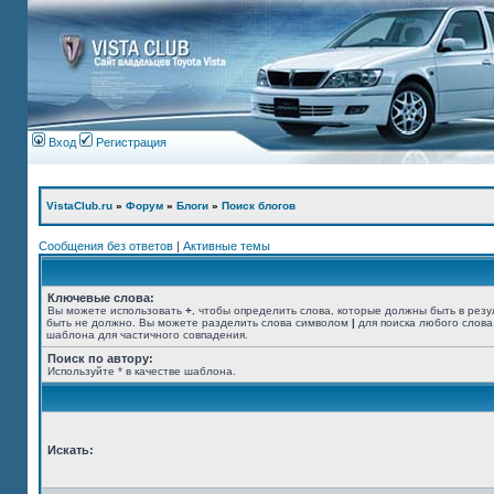
Вход
Регистрация
VistaClub.ru
»
Форум
»
Блоги
»
Поиск блогов
Сообщения без ответов
|
Активные темы
Ключевые слова:
Вы можете использовать
+
, чтобы определить слова, которые должны быть в резу
быть не должно. Вы можете разделить слова символом
|
для поиска любого слова
шаблона для частичного совпадения.
Поиск по автору:
Используйте * в качестве шаблона.
Искать: