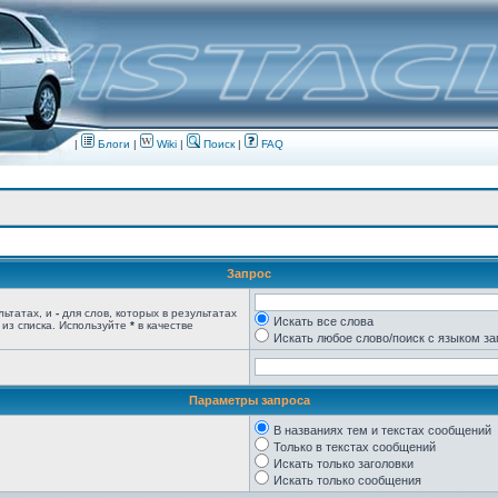
|
Блоги
|
Wiki
|
Поиск
|
FAQ
Запрос
льтатах, и
-
для слов, которых в результатах
Искать все слова
 из списка. Используйте
*
в качестве
Искать любое слово/поиск с языком з
Параметры запроса
В названиях тем и текстах сообщений
Только в текстах сообщений
Искать только заголовки
Искать только сообщения